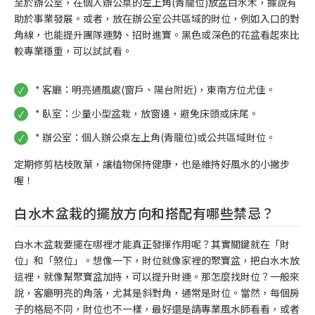
至於辦公室，在個人辦公桌的左上角(青龍位)放盆白水木，據說有
助於事業發展。或者，放在辦公室公共區域的財位，例如入口的對
角線，也能提升團隊運勢、招財進寶。黑色或深色的花盆看起來比
較專業穩重，可以試試看。
* 客廳：明亮通風處(窗戶、陽台附近)，東南方位尤佳。
* 臥室：少量小型盆栽，放窗邊，避免床頭或床尾。
* 辦公室：個人辦公桌左上角(青龍位)或公共區域財位。
定期修剪枯枝敗葉，讓植物保持健康，也是維持好風水的小撇步
喔！
白水木盆栽的擺放方向和搭配有哪些禁忌？
白水木盆栽要擺在哪裡才能真正發揮作用呢？其實關鍵就在「財
位」和「煞位」。想像一下，財位就像家裡的聚寶盆，把白水木放
這裡，就像幫聚寶盆加持，可以提升財運。那怎麼找財位？一般來
說，客廳明亮的角落，尤其是斜對角，通常是財位。當然，每個房
子的格局不同，財位也不一樣，最好還是請專業風水師看看，或者