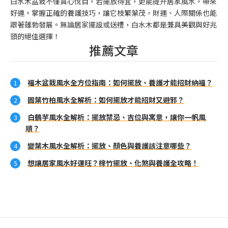
白水木盆栽不僅賞心悅目，若擺放得宜，更能提升居家風水，帶來
好運。掌握正確的養護技巧，讓它枝繁葉茂，財運、人際關係也能
跟著蓬勃發展。無論居家擺設或送禮，白水木都是兼具美觀與好兆
頭的絕佳選擇！
推薦文章
福木盆栽風水全方位指南：如何擺放、養護才能招財納福？
圓葉竹柏風水全解析：如何擺放才能招財又避邪？
白鶴芋風水全解析：擺放禁忌、吉位與寓意，讓你一帆風
順？
變葉木風水全解析：擺放、顏色與養護該注意哪些？
想讓居家風水好運旺？棕竹擺放、化煞與養護全攻略！