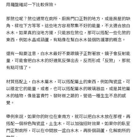
用羅盤確認一下比較保險。
那煞位呢？煞位通常在廁所、廚房門口正對的地方，或是房屋的缺
角、樑柱下方等等。這些地方容易聚集不好的能量，不太適合放白
水木。如果真的沒地方擺，只能放在煞位，那可以搭配一些化煞的
東西，例如水晶或葫蘆，有點像在幫白水木裝個防護罩的概念。
還有一點要注意，白水木最好不要跟鏡子正對著放。鏡子會反射能
量，可能會把白水木的好運氣反彈出去，反而形成「反煞」，那就
有點可惜了。
材質搭配上，白水木屬木，可以搭配屬土的東西，例如陶瓷盆，可
以穩定它的能量。或者，也可以搭配屬水的玻璃器皿，或是其他屬
木的植物，像是富貴竹、發財樹之類的，營造一種生生不息的感
覺。
舉例來說，如果你的財位在東南方，就可以把白水木放在那裡，再
搭配一個棕色陶瓷盆，土生木，可以加強招財效果。如果你的臥室
門正對廁所，可以在中間放一盆白水木，再掛個葫蘆，化解廁所的