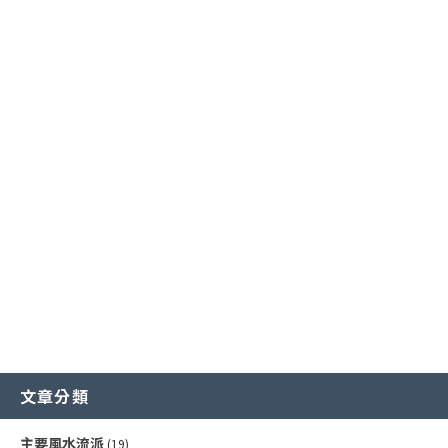
主要風水流派
提升事業學業運
廚房風水規劃
常見外部形煞
核心哲學概念
招財運佈局
商業店面風水
風水化煞物應用
風水專業工具
增進健康運
書房與辦公室風水
常見內部形煞
文章分類
主要風水流派
(19)