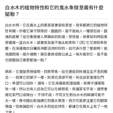
白水木的植物特性和它的風水象徵意義有什麼
關聯？
白水木啊，它在風水上的寓意其實很有意思，很多都跟它的植物特
性有關。你看它葉子厚厚的、圓圓的，是不是給人一種很包容、圓
滿的感覺？這也象徵著人際關係的和諧，想想看，商業談判時如果
旁邊擺一盆白水木，感覺氣氛是不是比較柔和？(笑) 它又很耐旱耐
鹽，在海邊風吹日曬雨淋都活得好好的，這代表什麼？堅毅啊！能
克服困境，提升運勢！擺在書房或辦公桌上，每天看到它，是不是
也提醒自己要更堅強一點？
再來，它還是常綠植物，四季常青，這也連結到財運生生不息的概
念——就像它的葉子一樣，財源也源源不絕。有些店家會擺在門
口，希望可以招財。 還有，它在海邊能抵擋強風，就像守護著陸
地一樣，所以也有人認為它可以化解煞氣，保護家宅平安，通常會
擺在家門口或陽台。 不得不說，不同文化對白水木的解讀可能不
太一樣，像中國比較強調它的風水寓意，西方可能更注重它的觀賞
價值。但無論如何，白水木的這些特性，都讓它在風水上有了一席
之地。