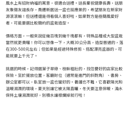
風水上有招財納福的寓意，很適合送禮。送長輩祝健康長壽，送朋
友象徵友誼長存，喬遷新居送一盆也挺應景的，希望朋友在新家財
源滾滾嘛！但送禮還是得看個人喜好啦，如果對方是極簡風愛好
者，可能要選比較簡約的盆栽造型。
價格方面，一般來說從幾百塊到幾千塊都有，特殊品種或大型盆栽
當然就更貴囉！你可以想像一下，大概30公分高，造型普通的，落
在300-500元左右；但如果是經過特殊修剪、搭配漂亮盆器的，可
能就要上千元了。
挑選的時候，記得選葉子翠綠、枝幹粗壯的，找信譽好的店家比較
保險。至於擺放位置，客廳財位（通常是進門的斜對角）、書房、
辦公室都可以，臥室放一盆也蠻好的。養護也不難，它喜歡陽光和
溫暖濕潤的環境，夏天別讓它被太陽直曬，冬天要注意保暖，澆水
保持土壤濕潤就好，別積水讓根爛掉就行啦！