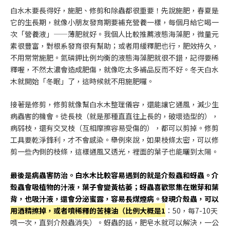
白水木要長得好，施肥、修剪和除蟲都很重要！先說施肥，春夏是
它的生長期，就像小朋友發育期要補充營養一樣，每個月給它喝一
次「營養液」——薄肥就好。我個人比較推薦液態海藻肥，微量元
素很豐富，對根系發育很有幫助；或者用緩釋肥也行，肥效持久，
不用常常施肥。氮磷鉀比例均衡的液態海藻肥就很不錯，記得要稀
釋喔，不然太濃會造成肥傷，就像吃太多補品反而不好。冬天白水
木就開始「冬眠」了，這時候就不用施肥囉。
接著是修剪，修剪就像幫白水木整理儀容，還能讓它通風，減少生
病蟲害的機會。徒長枝（就是那種直直往上長的，破壞造型的），
病弱枝，還有交叉枝（互相摩擦容易受傷的），都可以剪掉。修剪
工具要乾淨鋒利，才不會感染。舉例來說，如果枝條太密，可以修
剪一些內側的枝條，這樣通風又透光，裡面的葉子也能曬到太陽。
最後是病蟲害防治。白水木比較容易遇到的就是介殼蟲和蚜蟲。介
殼蟲會吸植物的汁液，葉子會變黃枯萎；蚜蟲喜歡聚集在嫩芽和葉
背，也吸汁液，還會分泌蜜露，容易長煤煙病。發現介殼蟲，可以
用酒精擦掉，或者噴稀釋的苦楝油（比例大概是1
：50，每7-10天
噴一次，直到介殼蟲消失）。蚜蟲的話，肥皂水就可以解決，一公