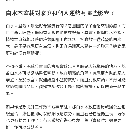
白水木盆栽對家庭和個人運勢有哪些影響？
白水木盆栽，最近好像蠻流行的？它圓圓的葉子看起來很療癒，而
且生命力旺盛，難怪有人說它能帶來好運。其實，撇開風水不談，
植物本身就能改善環境氛圍嘛！你想想，客廳放一盆茂盛的白水
木，是不是感覺更有生氣，也更容易讓家人聚在一起聊天？這對家
庭和諧很有幫助喔！
不得不說，擺放位置真的會影響效果。客廳是人氣聚集的地方，放
盆白水木可以活絡整個空間，放在明亮的角落，感覺更有助於家人
溝通。至於臥室，就建議選小盆的就好，而且別放床頭，不然可能
會影響睡眠品質。窗邊或梳妝台上是不錯的選擇，可以增添一點生
氣。
如果你是想提升工作效率或事業運，那白水木放在書房或辦公室也
很適合。綠色植物可以舒緩眼睛疲勞，而且看著它蓬勃生長，好像
也更有動力工作了！有人說放在辦公桌左上角（青龍位）效果更
好，你可以試試看。