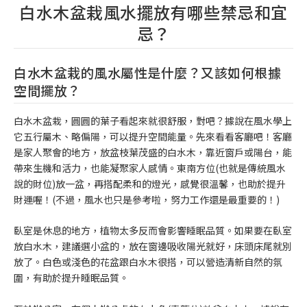
白水木盆栽風水擺放有哪些禁忌和宜
忌？
白水木盆栽的風水屬性是什麼？又該如何根據
空間擺放？
白水木盆栽，圓圓的葉子看起來就很舒服，對吧？據說在風水學上
它五行屬木、略偏陽，可以提升空間能量。先來看看客廳吧！客廳
是家人聚會的地方，放盆枝葉茂盛的白水木，靠近窗戶或陽台，能
帶來生機和活力，也能凝聚家人感情。東南方位(也就是傳統風水
說的財位)放一盆，再搭配柔和的燈光，感覺很溫馨，也助於提升
財運喔！(不過，風水也只是參考啦，努力工作還是最重要的！)
臥室是休息的地方，植物太多反而會影響睡眠品質。如果要在臥室
放白水木，建議選小盆的，放在窗邊吸收陽光就好，床頭床尾就別
放了。白色或淺色的花盆跟白水木很搭，可以營造清新自然的氛
圍，有助於提升睡眠品質。