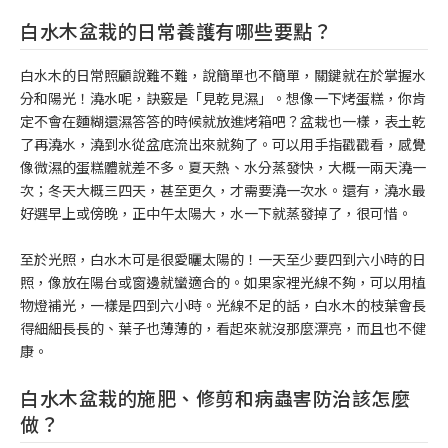
白水木盆栽的日常養護有哪些要點？
白水木的日常照顧說難不難，說簡單也不簡單，關鍵就在於掌握水
分和陽光！澆水呢，訣竅是「見乾見濕」。想像一下烤蛋糕，你肯
定不會在麵糊還濕答答的時候就放進烤箱吧？盆栽也一樣，表土乾
了再澆水，澆到水從盆底流出來就夠了。可以用手指戳戳看，感覺
像微濕的蛋糕體就差不多。夏天熱、水分蒸發快，大概一兩天澆一
次；冬天大概三四天，甚至更久，才需要澆一次水。還有，澆水最
好選早上或傍晚，正中午太陽大，水一下就蒸發掉了，很可惜。
至於光照，白水木可是很愛曬太陽的！一天至少要四到六小時的日
照，像放在陽台或窗邊就蠻適合的。如果家裡光線不夠，可以用植
物燈補光，一樣是四到六小時。光線不足的話，白水木的枝葉會長
得細細長長的、葉子也薄薄的，看起來就沒那麼漂亮，而且也不健
康。
白水木盆栽的施肥、修剪和病蟲害防治該怎麼
做？