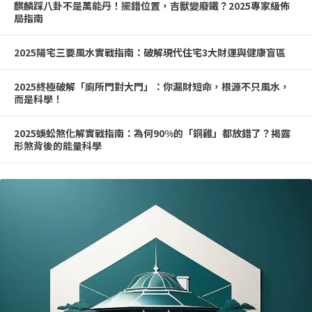
麒麟踩八卦不是萬能丹！擺錯位置，吉獸變廢鐵？2025專家級佈
局指南
2025陽宅三要風水實戰指南：破解現代住宅3大財運與健康盲區
2025終極破解「廁所門對大門」：你漏財短命，根源不只風水，
而是科學！
2025蜈蚣煞化解實戰指南：為何90%的「銅雞」都放錯了？揭露
形煞背後的能量科學