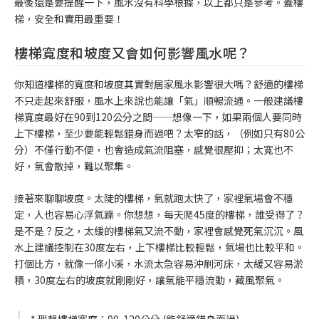
最後還是要提醒一下，風水沒有科學根據，以上都只是參考。蓋樓
梯，安全和實用最重要！
樓梯寬度和坡度又會如何影響風水呢？
你知道樓梯的寬度和坡度其實對居家風水影響很大嗎？舒適的樓梯
不只走起來舒服，風水上來說也能讓「氣」順暢流通。一般建議樓
梯寬度最好在90到120公分之間——想像一下，如果兩個人要同時
上下樓梯，至少要能輕鬆錯身而過吧？太窄的話，（例如只有80公
分）不僅行動不便，也會造成氣流阻塞，感覺很壓抑；太寬也不
好，氣會散掉，難以聚集。
接著來聊聊坡度。太陡的樓梯，氣就跑太快了，家裡氣場會不穩
定，人也容易心浮氣躁。你想想，每天爬45度的樓梯，誰受得了？
是不是？反之，太緩的樓梯氣又流不動，家裡會感覺死氣沉沉。風
水上建議控制在30度左右，上下樓梯比較輕鬆，氣場也比較平和。
打個比方，就像一條小溪，水流太急容易沖刷河床，太緩又容易淤
積，30度左右的坡度就剛剛好，讓氣能平穩流動，藏風聚氣。