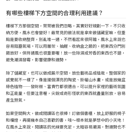
有哪些樓梯下方空間的合理利用建議？
樓梯下方那個空間，常常被我們忽略，其實好好規劃一下，不只收
納方便，風水也會變好！最常見的做法就是拿來做儲藏室嘛，但重
點是要收納整齊，別亂堆一通，不然看起來很阿雜，風水上來說也
容易阻塞氣場。可以用層架、抽屜、收納盒之類的，把東西分門別
類放好，保持通風也很重要喔！放一些除濕或芳香的東西也不錯，
避免潮濕發霉，影響健康和運勢。
除了儲藏室，也可以做成展示空間，放些藝術品或植栽，整個家的
感覺就不一樣了。像是擺個漂亮的陶瓷、掛幅山水畫，或是放幾盆
綠色植物——發財樹、富貴竹都很適合，可以提升家裡的藝術氛圍
和正能量。但要注意喔，尖銳或奇形怪狀的東西就盡量別放，容易
產生煞氣。
如果空間夠大，做成閱讀區也很棒！訂做個書櫃，放上舒服的椅子
和檯燈，再擺幾本自己喜歡的書，哇～根本就是夢想中的小天地！
在風水上來說，閱讀區的光線要充足，太暗容易潮濕，對運勢也不