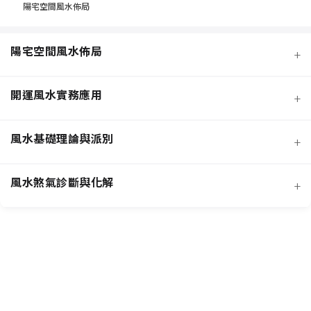
陽宅空間風水佈局
陽宅空間風水佈局
+
開運風水實務應用
+
風水基礎理論與派別
+
風水煞氣診斷與化解
+
客廳風水規劃
招桃花與人緣
臥室風水規劃
主要風水流派
提升事業學業運
廚房風水規劃