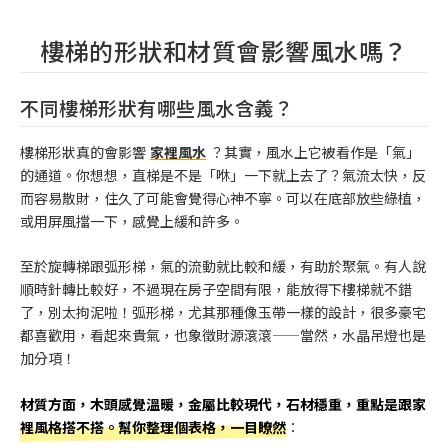
樓梯的形狀和材質會影響風水嗎？
不同樓梯形狀有哪些風水含義？
樓梯形狀真的會影響
家裡風水
？其實，風水上它被看作是「氣」
的通道。你想想，直梯是不是「咻」一下就上去了？氣流太快，反
而容易散財，住久了可能會覺得心神不寧。可以在底部放些綠植，
或用屏風擋一下，感覺上緩和許多。
至於旋轉梯跟弧形梯，氣的流動就比較和緩，有助於聚氣。有人說
順時針轉比較好，不過現在房子空間有限，能放得下樓梯就不錯
了，別太拘泥啦！弧形梯，尤其那種像玉帶一樣的設計，很多豪宅
都喜歡用，看起來貴氣，也象徵財源滾滾——當然，水晶吊燈也是
加分項！
材質方面，木頭感覺溫暖，金屬比較現代，石材穩重，重點是跟家
裡風格搭不搭。幫你整理個表格，一目瞭然
：