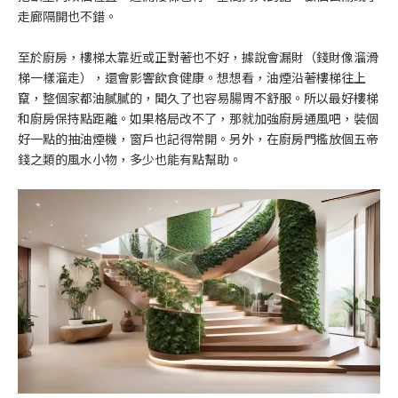
走廊隔開也不錯。
至於廚房，樓梯太靠近或正對著也不好，據說會漏財（錢財像溜滑
梯一樣溜走），還會影響飲食健康。想想看，油煙沿著樓梯往上
竄，整個家都油膩膩的，聞久了也容易腸胃不舒服。所以最好樓梯
和廚房保持點距離。如果格局改不了，那就加強廚房通風吧，裝個
好一點的抽油煙機，窗戶也記得常開。另外，在廚房門檻放個五帝
錢之類的風水小物，多少也能有點幫助。