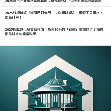
2025陽宅三要風水實戰指南：破解現代住宅3大財運與健康盲區
2025終極破解「廁所門對大門」：你漏財短命，根源不只風水，
而是科學！
2025蜈蚣煞化解實戰指南：為何90%的「銅雞」都放錯了？揭露
形煞背後的能量科學