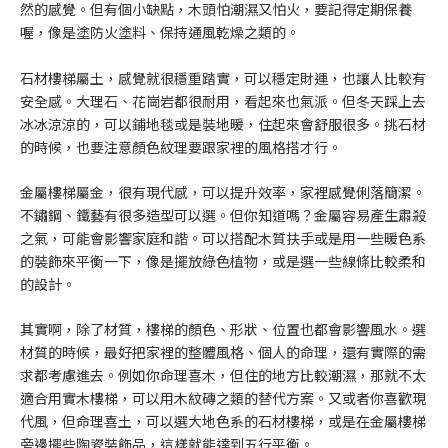
然的感覺。但有個小缺點，木頭怕潮濕又怕火，要記得定期保養
喔，像是塗防火塗料、保持通風乾燥之類的。
石材樓梯屬土，感覺就很穩重踏實，可以穩定財運，也讓人比較有
安全感。大理石、花崗岩都很耐用，看起來也氣派。但冬天踩上去
冰冰涼涼的，可以鋪地毯或是裝地暖，住起來會舒服很多。挑石材
的時候，也要注意顏色紋理要跟家裡的風格搭才行。
金屬樓梯屬金，很有現代感，可以提升效率，家裡感覺俐落簡潔。
不鏽鋼、鐵藝有很多造型可以選。但你知道嗎？金屬容易產生肅殺
之氣，可能會影響家庭和諧。可以搭配木質扶手或是用一些暖色系
的裝飾來平衡一下，像是擺放綠色植物，或是選一些線條比較柔和
的設計。
其實啊，除了材質，樓梯的顏色、形狀、位置也都會影響風水。選
材質的時候，最好把家裡的整體風格、個人的命理，還有實際的需
求都考慮進去。例如你命理喜木，但住的地方比較潮濕，那就不太
適合用實木樓梯，可以用木紋磚之類的替代方案。又或者你喜歡現
代風，但命理喜土，可以選大地色系的石材樓梯，或是在金屬樓梯
旁邊擺些陶瓷裝飾品，這樣就能達到五行平衡。