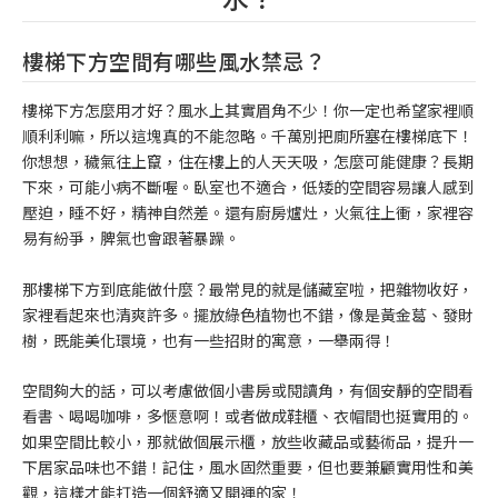
樓梯下方空間有哪些風水禁忌？
樓梯下方怎麼用才好？風水上其實眉角不少！你一定也希望家裡順
順利利嘛，所以這塊真的不能忽略。千萬別把廁所塞在樓梯底下！
你想想，穢氣往上竄，住在樓上的人天天吸，怎麼可能健康？長期
下來，可能小病不斷喔。臥室也不適合，低矮的空間容易讓人感到
壓迫，睡不好，精神自然差。還有廚房爐灶，火氣往上衝，家裡容
易有紛爭，脾氣也會跟著暴躁。
那樓梯下方到底能做什麼？最常見的就是儲藏室啦，把雜物收好，
家裡看起來也清爽許多。擺放綠色植物也不錯，像是黃金葛、發財
樹，既能美化環境，也有一些招財的寓意，一舉兩得！
空間夠大的話，可以考慮做個小書房或閱讀角，有個安靜的空間看
看書、喝喝咖啡，多愜意啊！或者做成鞋櫃、衣帽間也挺實用的。
如果空間比較小，那就做個展示櫃，放些收藏品或藝術品，提升一
下居家品味也不錯！記住，風水固然重要，但也要兼顧實用性和美
觀，這樣才能打造一個舒適又開運的家！