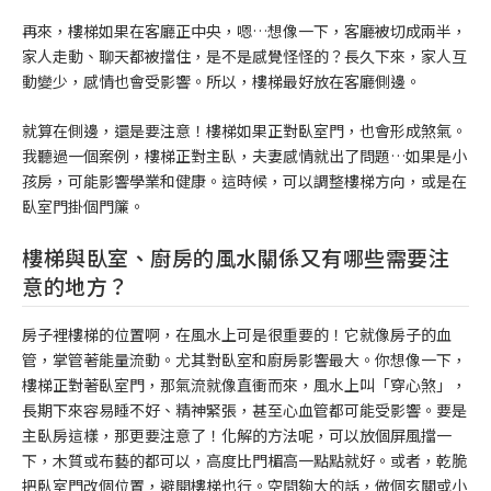
再來，樓梯如果在客廳正中央，嗯…想像一下，客廳被切成兩半，
家人走動、聊天都被擋住，是不是感覺怪怪的？長久下來，家人互
動變少，感情也會受影響。所以，樓梯最好放在客廳側邊。
就算在側邊，還是要注意！樓梯如果正對臥室門，也會形成煞氣。
我聽過一個案例，樓梯正對主臥，夫妻感情就出了問題…如果是小
孩房，可能影響學業和健康。這時候，可以調整樓梯方向，或是在
臥室門掛個門簾。
樓梯與臥室、廚房的風水關係又有哪些需要注
意的地方？
房子裡樓梯的位置啊，在風水上可是很重要的！它就像房子的血
管，掌管著能量流動。尤其對臥室和廚房影響最大。你想像一下，
樓梯正對著臥室門，那氣流就像直衝而來，風水上叫「穿心煞」，
長期下來容易睡不好、精神緊張，甚至心血管都可能受影響。要是
主臥房這樣，那更要注意了！化解的方法呢，可以放個屏風擋一
下，木質或布藝的都可以，高度比門楣高一點點就好。或者，乾脆
把臥室門改個位置，避開樓梯也行。空間夠大的話，做個玄關或小