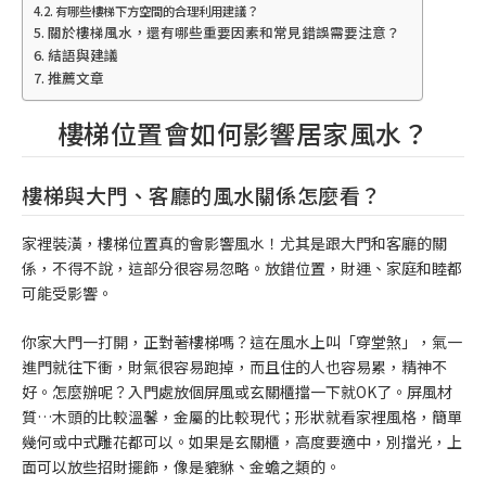
有哪些樓梯下方空間的合理利用建議？
關於樓梯風水，還有哪些重要因素和常見錯誤需要注意？
結語與建議
推薦文章
樓梯位置會如何影響居家風水？
樓梯與大門、客廳的風水關係怎麼看？
家裡裝潢，樓梯位置真的會影響風水！尤其是跟大門和客廳的關
係，不得不說，這部分很容易忽略。放錯位置，財運、家庭和睦都
可能受影響。
你家大門一打開，正對著樓梯嗎？這在風水上叫「穿堂煞」，氣一
進門就往下衝，財氣很容易跑掉，而且住的人也容易累，精神不
好。怎麼辦呢？入門處放個屏風或玄關櫃擋一下就OK了。屏風材
質…木頭的比較溫馨，金屬的比較現代；形狀就看家裡風格，簡單
幾何或中式雕花都可以。如果是玄關櫃，高度要適中，別擋光，上
面可以放些招財擺飾，像是貔貅、金蟾之類的。