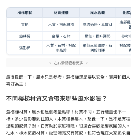
樓梯形狀
材質建議
風水含義
化解/增
底部擺放
直梯
木質、搭配綠植
氣流過快，易散財
置屏
旋轉梯
金屬、石材
聚氣，提升運勢
參考順時
木質、石材，搭配
形似玉帶環腰，有
搭配裝飾
弧形梯
水晶燈
利於財運
貴之
最後提醒一下，風水只是參考，選樓梯還是要以安全、實用和個人
喜好為主！
不同樓梯材質又會帶來哪些風水影響？
選樓梯材質，風水也是個考量點耶！材質不同，五行能量也不一
樣，多少會影響到住的人。木質樓梯屬木，想像一下，是不是有種
溫暖的感覺？對，它有助於家庭和睦，很適合喜歡溫馨氛圍的人。
柚木、橡木這類材質，紋理漂亮又有質感，也符合現在大家追求自