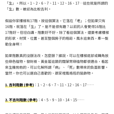
「生」。所以，1、2、6、7、11、12、16、17…這些就是所謂的
「生」數，被認為比較吉利。
假設你家樓梯有17階，按這個算法，它落在「老」；但如果只有
16階，就落在「生」了。是不是很有趣？以前的人會覺得16階比
17階好。但坦白講，階數好不好，除了看這個算法，還要考慮樓梯
的形狀、材質、位置，甚至整個房子的格局。風水這東西，牽一髮
動全身啊！
如果階數真的沒辦法改，怎麼辦？據說，可以在樓梯底部或轉角放
些綠色植物。發財樹、黃金葛這類的闊葉常綠植物都很適合，看起
來生機勃勃的，可以化解所謂「病」、「死」數帶來的負面影響。
當然，你也可以選自己喜歡的、跟家裡風格搭的裝飾物。
1. 吉利階數 (參考)
：1、2、6、7、11、12、16、17……
2. 不吉利階數 (參考)
：4、5、9、10、14、15……