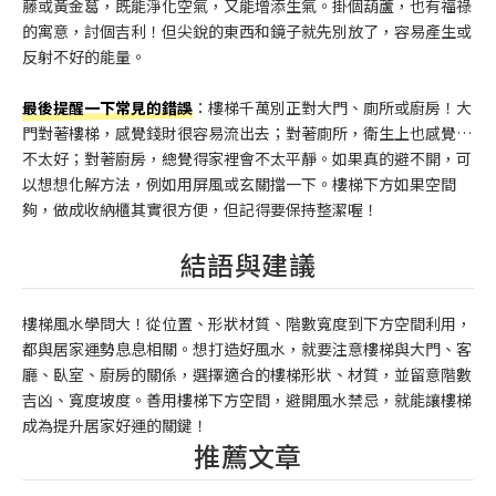
藤或黃金葛，既能淨化空氣，又能增添生氣。掛個葫蘆，也有福祿
的寓意，討個吉利！但尖銳的東西和鏡子就先別放了，容易產生或
反射不好的能量。
最後提醒一下常見的錯誤
：樓梯千萬別正對大門、廁所或廚房！大
門對著樓梯，感覺錢財很容易流出去；對著廁所，衛生上也感覺…
不太好；對著廚房，總覺得家裡會不太平靜。如果真的避不開，可
以想想化解方法，例如用屏風或玄關擋一下。樓梯下方如果空間
夠，做成收納櫃其實很方便，但記得要保持整潔喔！
結語與建議
樓梯風水學問大！從位置、形狀材質、階數寬度到下方空間利用，
都與居家運勢息息相關。想打造好風水，就要注意樓梯與大門、客
廳、臥室、廚房的關係，選擇適合的樓梯形狀、材質，並留意階數
吉凶、寬度坡度。善用樓梯下方空間，避開風水禁忌，就能讓樓梯
成為提升居家好運的關鍵！
推薦文章