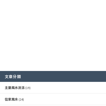
常見外部形煞
核心哲學概念
招財運佈局
商業店面風水
風水化煞物應用
風水專業工具
增進健康運
書房與辦公室風水
常見內部形煞
文章分類
主要風水流派
(19)
住家風水
(24)