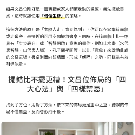
如果文昌位剛好是一面實牆或家人頻繁走動的通道，無法擺放書
桌，這時就該使用
「借位生發」
的策略。
這個方法的原則是「氣隨人走，意到氣到」。你可以在緊鄰這面牆
或走道旁，最接近的可用空間擺放書桌。同時，在這面牆上掛一幅
具有「步步高升」或「智慧開啟」意象的畫作，例如山水畫（水代
表智慧，山代表人脈）、孔子問學圖等，以此「意象」來啟動此處
的文昌氣場。書桌則面向該牆面，形成「朝拜」之勢，同樣能有效
引導能量。
擺錯比不擺更糟！文昌位佈局的「四
大心法」與「四樣禁忌」
找到了方位，用對了方法，接下來的佈局更是重中之重。錯誤的佈
局不僅無益，反而會形成干擾。