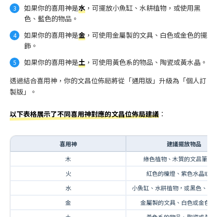
如果你的喜用神是
水
，可擺放小魚缸、水耕植物，或使用黑
色、藍色的物品。
如果你的喜用神是
金
，可使用金屬製的文具、白色或金色的擺
飾。
如果你的喜用神是
土
，可使用黃色系的物品、陶瓷或黃水晶。
透過結合喜用神，你的文昌位佈局將從「通用版」升級為「個人訂
製版」。
以下表格展示了不同喜用神對應的文昌位佈局建議
：
喜用神
建議擺放物品
木
綠色植物、木質的文昌筆或
火
紅色的檯燈、紫色水晶或小
水
小魚缸、水耕植物，或黑色、藍
金
金屬製的文具、白色或金色的
土
黃色系的物品、陶瓷或黃水