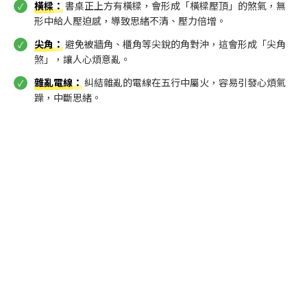
橫樑
：
書桌正上方有橫樑，會形成「橫樑壓頂」的煞氣，無
形中給人壓迫感，導致思緒不清、壓力倍增。
尖角
：
避免被牆角、櫃角等尖銳的角對沖，這會形成「尖角
煞」，讓人心煩意亂。
雜亂電線
：
糾結雜亂的電線在五行中屬火，容易引發心煩氣
躁，中斷思緒。