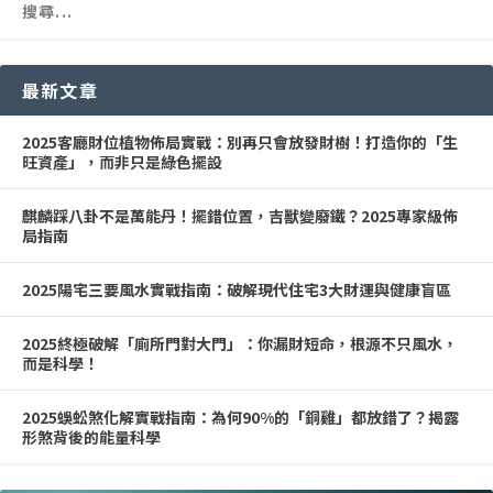
最新文章
2025客廳財位植物佈局實戰：別再只會放發財樹！打造你的「生
旺資產」，而非只是綠色擺設
麒麟踩八卦不是萬能丹！擺錯位置，吉獸變廢鐵？2025專家級佈
局指南
2025陽宅三要風水實戰指南：破解現代住宅3大財運與健康盲區
2025終極破解「廁所門對大門」：你漏財短命，根源不只風水，
而是科學！
2025蜈蚣煞化解實戰指南：為何90%的「銅雞」都放錯了？揭露
形煞背後的能量科學