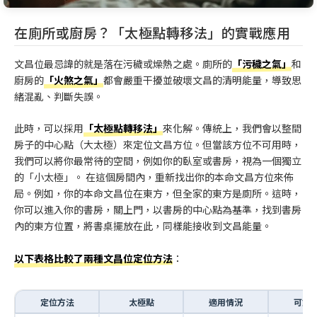
在廁所或廚房？「太極點轉移法」的實戰應用
文昌位最忌諱的就是落在污穢或燥熱之處。廁所的
「污穢之氣」
和
廚房的
「火煞之氣」
都會嚴重干擾並破壞文昌的清明能量，導致思
緒混亂、判斷失誤。
此時，可以採用
「太極點轉移法」
來化解。傳統上，我們會以整間
房子的中心點（大太極）來定位文昌方位。但當該方位不可用時，
我們可以將你最常待的空間，例如你的臥室或書房，視為一個獨立
的「小太極」。 在這個房間內，重新找出你的本命文昌方位來佈
局。例如，你的本命文昌位在東方，但全家的東方是廁所。這時，
你可以進入你的書房，關上門，以書房的中心點為基準，找到書房
內的東方位置，將書桌擺放在此，同樣能接收到文昌能量。
以下表格比較了兩種文昌位定位方法
：
定位方法
太極點
適用情況
可能