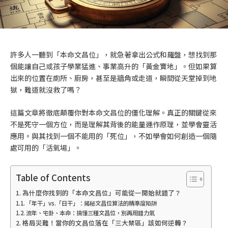
許多人一聽到「本命文昌位」，就急著拿出公式和羅盤，想找到那
個能讓自己或孩子學業猛進、事業高升的「黃金寶地」。但如果算
出來的位置在廁所、廚房，甚至是牆角或走道，瞬間從天堂掉到地
獄，難道就沒救了嗎？
這篇文章將徹底顛覆你對本命文昌位的僵化理解。真正的關鍵從來
不是死守一個方位，而是理解其背後的能量運作原理，並學會靈活
應用。與其找到一個不能用的「死位」，不如學會如何創造一個隨
處可用的「活氣場」。
Table of Contents
為什麼你找到的「本命文昌位」可能從一開始就錯了？
「年干」vs.「日干」：揭秘文昌位算法的精準度陷阱
流年、宅卦、本命：搞懂三種文昌位，別再用錯力氣
格局災難！當你的文昌位落在「三大禁區」該如何逆轉？