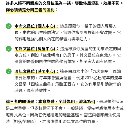
許多人將不同體系的文昌位混為一談，導致佈局混亂，效果不彰。
你必須清楚分辨三者的區別
：
本命文昌位 (個人中心)
：
這是跟隨你一輩子的個人專屬方
位，由你的出生時間決定，無論你搬到哪裡都不會改變。 它
的作用是強化個人內在的學習力與專注力。
宅卦文昌位 (房屋中心)
：
這是根據你房屋的坐向來決定的固
定方位，例如「坐北朝南」的房子，其文昌位在東北方。 它
影響的是整個居住空間的學習氣場，對全家人都有影響。
流年文昌位 (時間中心)
：
這是由風水中的「九宮飛星」理論
推算出來的，每年都會變換位置。 例如2025乙巳蛇年的流年
文昌星「四綠文曲星」飛臨正西方。 它的作用是引動當年的
時運，具有時效性。
這三者的關係是
：
本命為體，宅卦為用，流年為引
。最理想的狀況
是三者重疊，但多數情況下不會。一般建議，優先考慮使用本命或
宅卦文昌位，因為它們是穩定的能量基礎。 當這兩者都無法使用
時（如落在禁區），才考慮借用流年文昌位的力量。