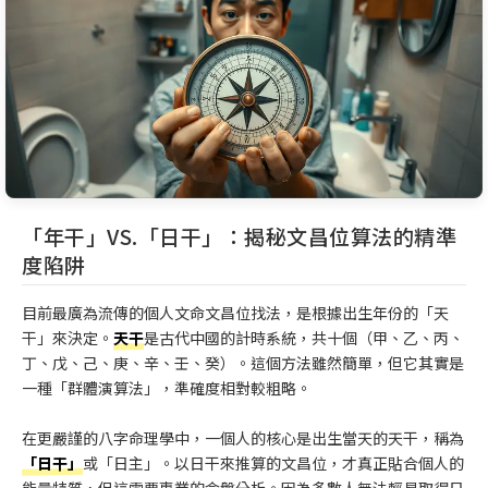
「年干」VS.「日干」：揭秘文昌位算法的精準
度陷阱
目前最廣為流傳的個人文命文昌位找法，是根據出生年份的「天
干」來決定。
天干
是古代中國的計時系統，共十個（甲、乙、丙、
丁、戊、己、庚、辛、壬、癸）。這個方法雖然簡單，但它其實是
一種「群體演算法」，準確度相對較粗略。
在更嚴謹的八字命理學中，一個人的核心是出生當天的天干，稱為
「日干」
或「日主」。以日干來推算的文昌位，才真正貼合個人的
能量特質，但這需要專業的命盤分析。因為多數人無法輕易取得日