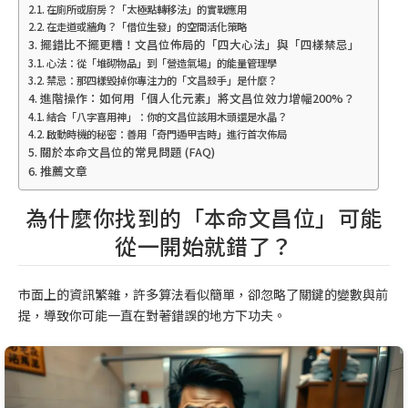
在廁所或廚房？「太極點轉移法」的實戰應用
在走道或牆角？「借位生發」的空間活化策略
擺錯比不擺更糟！文昌位佈局的「四大心法」與「四樣禁忌」
心法：從「堆砌物品」到「營造氣場」的能量管理學
禁忌：那四樣毀掉你專注力的「文昌殺手」是什麼？
進階操作：如何用「個人化元素」將文昌位效力增幅200%？
結合「八字喜用神」：你的文昌位該用木頭還是水晶？
啟動時機的秘密：善用「奇門遁甲吉時」進行首次佈局
關於本命文昌位的常見問題 (FAQ)
推薦文章
為什麼你找到的「本命文昌位」可能
從一開始就錯了？
市面上的資訊繁雜，許多算法看似簡單，卻忽略了關鍵的變數與前
提，導致你可能一直在對著錯誤的地方下功夫。