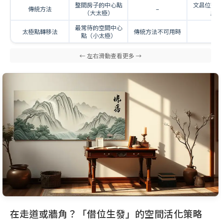
整間房子的中心點
文昌位落
傳統方法
–
（大太極）
廚
最常待的空間中心
太極點轉移法
傳統方法不可用時
–
點（小太極）
在走道或牆角？「借位生發」的空間活化策略