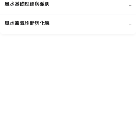
風水基礎理論與派別
+
風水煞氣診斷與化解
+
客廳風水規劃
招桃花與人緣
臥室風水規劃
主要風水流派
提升事業學業運
廚房風水規劃
常見外部形煞
核心哲學概念
招財運佈局
商業店面風水
風水化煞物應用
風水專業工具
增進健康運
書房與辦公室風水
常見內部形煞