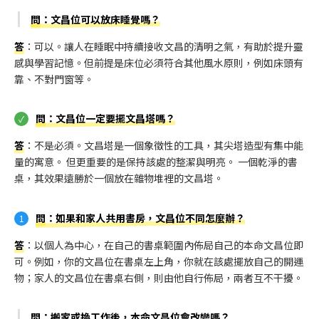
問
：文昌位可以放床睡覺嗎？
答
：可以。讓人在睡眠中持續接收文昌的清明之氣，有助於提升靈
感與學習記憶。但前提是床位必須符合其他風水原則，例如床頭有
靠、不對門窗等。
問
：文昌位一定要擺文昌塔嗎？
答
：不是必須。文昌塔是一個象徵性的工具，其尖塔造型有集中能
量的寓意。 但更重要的是保持該處的整潔與明亮。 一個乾淨的書
桌，其效果遠勝於一個放在雜物堆裡的文昌塔。
問
：如果和家人共用書房，文昌位不同怎麼辦？
答
：以個人為中心，在自己的書桌範圍內佈局自己的本命文昌位即
可。例如，你的文昌位在書桌左上角，你就在該處擺放自己的開運
物；家人的文昌位在書桌右側，則由他自行佈局，兩者互不干擾。
問
：搬家或換工作後，本命文昌位會改變嗎？