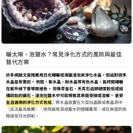
曬太陽、泡鹽水？常見淨化方式的風險與最佳
替代方案
許多網路文章推薦用日光曝曬或海鹽浸泡來淨化水晶，但這對很多
水晶是有害的。 例如，紫水晶、粉水晶等有色水晶，長時間曝曬
在紫外線下會導致褪色。 而像青金石、天青石這類硬度較低或結
構疏鬆的礦石，浸泡在鹽水中可能導致其表面受損或溶解。 更安
全且通用的淨化方式包括
：將水晶放置在大型白晶簇或紫晶洞中
（此法最為推薦）、使用鼠尾草或聖木的煙霧薰蒸，或在無雲的夜
晚接受月光照射。