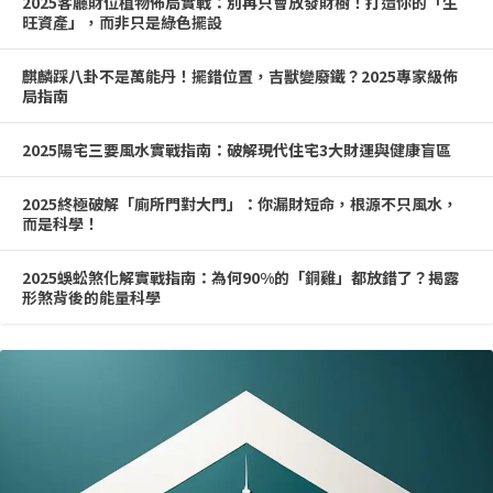
2025客廳財位植物佈局實戰：別再只會放發財樹！打造你的「生
旺資產」，而非只是綠色擺設
麒麟踩八卦不是萬能丹！擺錯位置，吉獸變廢鐵？2025專家級佈
局指南
2025陽宅三要風水實戰指南：破解現代住宅3大財運與健康盲區
2025終極破解「廁所門對大門」：你漏財短命，根源不只風水，
而是科學！
2025蜈蚣煞化解實戰指南：為何90%的「銅雞」都放錯了？揭露
形煞背後的能量科學