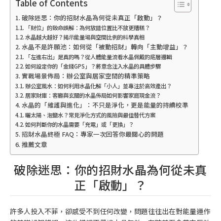
Table of Contents
破除迷思：你的招財水晶為何從未真正「啟動」？
「財位」的致命誤解：為何放錯位置比不放更糟糕？
水晶越大越好？揭示能量場與空間比例的科學真相
水晶不是許願池：如何從「被動招財」轉向「主動增益」？
「左進右出」是真的嗎？從人體能量流看水晶佩戴的底層邏輯
如何設定你的「金錢GPS」？將意念注入水晶的具體步驟
實戰場景佈局：辦公室與居家空間的精準策略
辦公室風水：如何利用水晶化解「小人」並專注於高效產出？
居家財庫：客廳與玄關的水晶佈局如何影響家庭現金流？
水晶的「維護與進化」：不只是淨化，更是能量的持續校準
曬太陽、泡鹽水？常見淨化方式的風險與最佳替代方案
如何判斷你的水晶需要「充電」或「更換」？
招財水晶終極 FAQ：專家一次回答你最關心的問題
推薦文章
破除迷思：你的招財水晶為何從未真
正「啟動」？
許多人投入不菲，卻感受不到任何改變，問題往往出在對能量運作