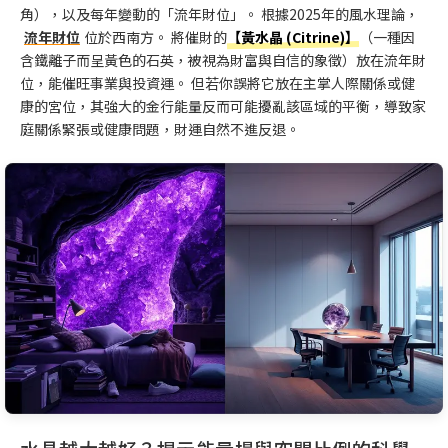
角），以及每年變動的「流年財位」。 根據2025年的風水理論，
流年財位
位於西南方。 將催財的
【黃水晶 (Citrine)】
（一種因
含鐵離子而呈黃色的石英，被視為財富與自信的象徵）放在流年財
位，能催旺事業與投資運。 但若你誤將它放在主掌人際關係或健
康的宮位，其強大的金行能量反而可能擾亂該區域的平衡，導致家
庭關係緊張或健康問題，財運自然不進反退。