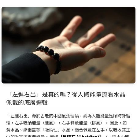
「左進右出」是真的嗎？從人體能量流看水晶
佩戴的底層邏輯
「左進右出」源於古老的中國氣法理論，認為人體能量是順時針循
環，左手吸納能量（進氣），右手釋放能量（排氣）。 因此，如
黃水晶、綠幽靈等「吸納性」水晶，適合佩戴在左手，以吸收其正
向的財富與事業能量。 而如
【黑曜石 (Obsidian)】
（一種火山玻