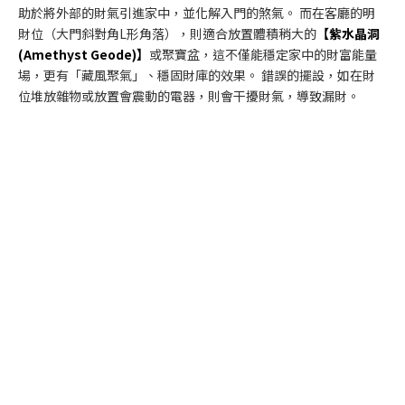
助於將外部的財氣引進家中，並化解入門的煞氣。 而在客廳的明
財位（大門斜對角L形角落），則適合放置體積稍大的
【紫水晶洞
(Amethyst Geode)】
或聚寶盆，這不僅能穩定家中的財富能量
場，更有「藏風聚氣」、穩固財庫的效果。 錯誤的擺設，如在財
位堆放雜物或放置會震動的電器，則會干擾財氣，導致漏財。