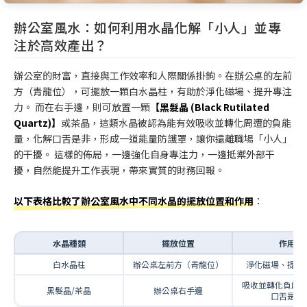
辦公室風水：如何利用水晶化解「小人」並專
注於高效產出？
辦公室的財富，直接與工作效率和人際關係掛鉤。在辦公桌的左前
方（青龍位），可擺放一顆白水晶柱，有助於淨化磁場、提升專注
力。 而在右手邊，則可放置一顆
【黑髮晶 (Black Rutilated
Quartz)】
或茶晶，這類水晶被認為能有效吸收並轉化周遭的負能
量，化解口舌是非，形成一道能量防護罩，讓你遠離職場「小人」
的干擾。 這樣的佈局，一邊強化自身專注力，一邊抵禦外部干
擾，自然能提升工作表現，帶來實質的財務回報。
以下表格比較了辦公室風水中不同水晶的擺放位置和作用
：
水晶種類
擺放位置
作用
白水晶柱
辦公桌左前方（青龍位）
淨化磁場、提升
吸收並轉化負能
黑髮晶/茶晶
辦公桌右手邊
口舌是非