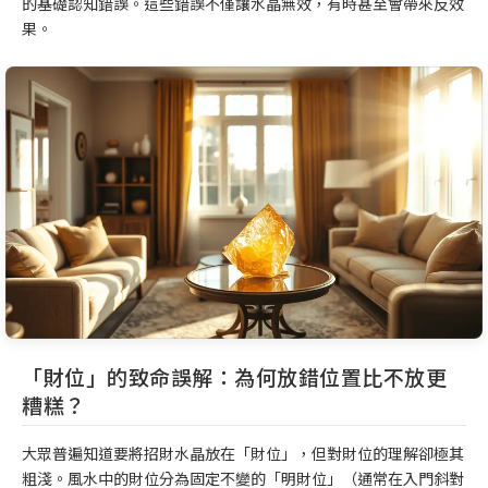
的基礎認知錯誤。這些錯誤不僅讓水晶無效，有時甚至會帶來反效
果。
「財位」的致命誤解：為何放錯位置比不放更
糟糕？
大眾普遍知道要將招財水晶放在「財位」，但對財位的理解卻極其
粗淺。風水中的財位分為固定不變的「明財位」（通常在入門斜對