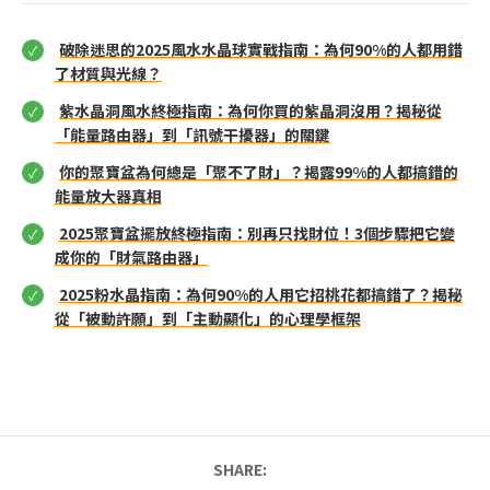
破除迷思的2025風水水晶球實戰指南：為何90%的人都用錯
了材質與光線？
紫水晶洞風水終極指南：為何你買的紫晶洞沒用？揭秘從
「能量路由器」到「訊號干擾器」的關鍵
你的聚寶盆為何總是「聚不了財」？揭露99%的人都搞錯的
能量放大器真相
2025聚寶盆擺放終極指南：別再只找財位！3個步驟把它變
成你的「財氣路由器」
2025粉水晶指南：為何90%的人用它招桃花都搞錯了？揭秘
從「被動許願」到「主動顯化」的心理學框架
SHARE: