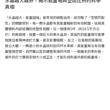
水晶越大越好？揭示能量場與空間比例的科學
真相
「水晶越大，能量越強」是常見的銷售話術，卻忽略了「空間匹配
性」的關鍵原則。每一顆水晶都有其能量輻射的有效範圍，這與其
體積和內部結構的完整性相關。在一個僅有5坪（約16.5平方公
尺）的房間裡，放置一個巨大的紫水晶洞，其強烈的能量場可能導
致居住者精神過於亢奮，甚至影響睡眠。 反之，在寬敞的客廳或
辦公大廳，一顆過小的水晶球則如同杯水車薪，其能量無法有效覆
蓋整個空間，自然難以起到調整氣場的作用。一個基本的準則是，
擺件的尺寸應與空間大小成正比，才能形成和諧共振的能量場。