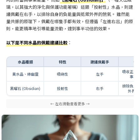
璃，以其強大的淨化與保護功能著稱）這類「投射性」水晶，則建
議佩戴在右手，以排除自身的負能量與抵禦外界的煞氣。 雖然能
量共振的原理下，佩戴在哪隻手都有效，但遵循「左進右出」的原
則，能更精準地引導能量流動，達到事半功倍的效果。
以下是不同水晶的佩戴建議比較
：
水晶種類
特性
建議佩戴手
作
吸收正向
黃水晶、綠幽靈
吸納性
左手
事業
排除負能
黑曜石 (Obsidian)
投射性
右手
外界的