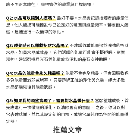
應不同財富路徑。 應根據你的職業與目標選擇。
Q2: 水晶可以讓別人摸嗎？
最好不要。水晶會記錄接觸者的能量信
息，他人觸摸可能擾亂你已設定好的意圖與能量頻率。若被他人觸
碰，建議進行一次簡單的淨化。
Q3: 睡覺時可以佩戴招財水晶嗎？
不建議佩戴能量過於強勁的招財
水晶，如黃水晶或鈦晶。 它們活躍的能量可能會干擾睡眠，影響
精神。建議選擇月光石等能量較為溫和的晶石安神助眠。
Q4: 水晶的能量會永久耗盡嗎？
能量不會完全耗盡，但會因吸收過
多負能量而減弱或堵塞。 只要透過正確的淨化與充能，絕大多數
水晶都能恢復其能量狀態。
Q5: 如果我的願望實現了，需要對水晶做什麼？
當願望達成後，首
先應進行一次徹底的淨化，以清除舊有的意圖。 之後，你可以對
它表達感謝，並為其設定新的目標，或讓它單純作為空間的能量穩
定器。
推薦文章