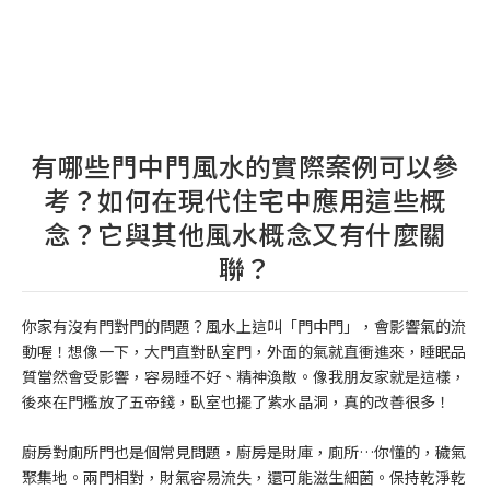
有哪些門中門風水的實際案例可以參
考？如何在現代住宅中應用這些概
念？它與其他風水概念又有什麼關
聯？
你家有沒有門對門的問題？風水上這叫「門中門」，會影響氣的流
動喔！想像一下，大門直對臥室門，外面的氣就直衝進來，睡眠品
質當然會受影響，容易睡不好、精神渙散。像我朋友家就是這樣，
後來在門檻放了五帝錢，臥室也擺了紫水晶洞，真的改善很多！
廚房對廁所門也是個常見問題，廚房是財庫，廁所…你懂的，穢氣
聚集地。兩門相對，財氣容易流失，還可能滋生細菌。保持乾淨乾