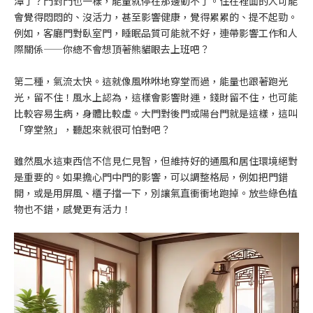
潭了？門對門也一樣，能量就停在那邊動不了。住在裡面的人可能
會覺得悶悶的、沒活力，甚至影響健康，覺得累累的、提不起勁。
例如，客廳門對臥室門，睡眠品質可能就不好，連帶影響工作和人
際關係——你總不會想頂著熊貓眼去上班吧？
第二種，氣流太快。這就像風咻咻地穿堂而過，能量也跟著跑光
光，留不住！風水上認為，這樣會影響財運，錢財留不住，也可能
比較容易生病，身體比較虛。大門對後門或陽台門就是這樣，這叫
「穿堂煞」，聽起來就很可怕對吧？
雖然風水這東西信不信見仁見智，但維持好的通風和居住環境絕對
是重要的。如果擔心門中門的影響，可以調整格局，例如把門錯
開，或是用屏風、櫃子擋一下，別讓氣直衝衝地跑掉。放些綠色植
物也不錯，感覺更有活力！