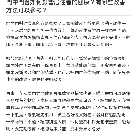
門中門會如何影響居住者的健康？有哪些改善
方法可以參考？
門中門對健康真的有影響嗎？其實關鍵就在於氣的流動。想像一
下，兩扇門如果在同一條直線上，氣流就像穿堂風一樣直衝而過，
會讓室內氣場變得紊亂。住在裡面的人，很容易覺得不安穩、不舒
服，長期下來，睡眠品質下降、精神不佳都是有可能的。
那該怎麼辦呢？首先，如果可以的話，當然是調整門的位置最好！
讓內外門不要在同一條直線上，氣流就能轉個彎，不會直衝進來。
如果沒辦法改動門的結構，也可以把內門稍微錯開一點，即使只是
小小的改變，效果也很明顯喔！
再來，在兩扇門之間放個屏風或擺些植物也很不錯！屏風可以選擇
木頭或布的材質，高度大概到腰部左右就可以了。植物的話，我推
薦枝葉茂密的闊葉植物，例如黃金葛或發財樹，它們可以幫忙緩衝
一下氣流，讓氣場更柔和。黃金葛好養又好看，發財樹還能招財，
一舉兩得！不過，植物別擺太擠，保持通風和採光也很重要。還有
啊，要定期修剪，植物健康茂盛，風水效果才會好。