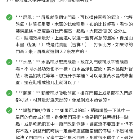
外，擺放風水擺件和調整門的位置都很有效。
* **屏風：** 屏風就像個守門員，可以擋住直衝的氣流，化解
煞氣。材質很重要，木頭的比較穩重，布的比較輕盈，看你的
裝潢風格。高度最好比門楣高一點點，大概高個 20 公分左
右，阻隔效果最好。上面還可以選一些有寓意的圖案，像是山
水畫（招財！）或是花鳥圖（吉祥！）。打個比方，如果你的
門高 2 米，屏風就選個 2.2 米左右的。
* **水晶：** 水晶可以聚集能量，放在入門處可以平衡能量
場。不同水晶功效也不一樣，白水晶淨化空間，紫水晶提升智
慧，粉晶招桃花等等。想提升事業運？可以考慮黃水晶或綠幽
靈，擺在鞋櫃或邊几上就可以了。
* **葫蘆：** 葫蘆可以吸收煞氣，掛在門楣上或是擺在入門處
都可以。材質最好選天然的，像是銅或木頭做的。
* **調整門向/位置：** 如果可以的話，稍微調整一下其中一
扇門的角度或位置，避免兩門直衝。像是把門往旁邊移一點
點，或是乾脆把其中一扇門改到側邊，讓氣流不要直衝。但不
得不說，調整門的時候一定要考慮整體空間的佈局，不然可能
解決了門中門，又產生其他風水問題，那就得不償失了。最好