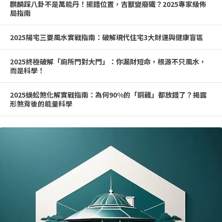
麒麟踩八卦不是萬能丹！擺錯位置，吉獸變廢鐵？2025專家級佈
局指南
2025陽宅三要風水實戰指南：破解現代住宅3大財運與健康盲區
2025終極破解「廁所門對大門」：你漏財短命，根源不只風水，
而是科學！
2025蜈蚣煞化解實戰指南：為何90%的「銅雞」都放錯了？揭露
形煞背後的能量科學