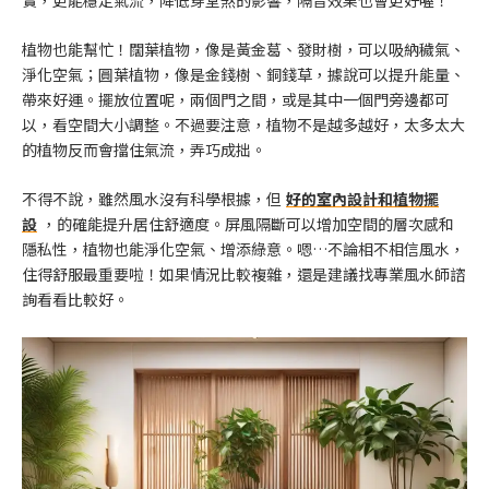
植物也能幫忙！闊葉植物，像是黃金葛、發財樹，可以吸納穢氣、
淨化空氣；圓葉植物，像是金錢樹、銅錢草，據說可以提升能量、
帶來好運。擺放位置呢，兩個門之間，或是其中一個門旁邊都可
以，看空間大小調整。不過要注意，植物不是越多越好，太多太大
的植物反而會擋住氣流，弄巧成拙。
不得不說，雖然風水沒有科學根據，但
好的室內設計和植物擺
設
，的確能提升居住舒適度。屏風隔斷可以增加空間的層次感和
隱私性，植物也能淨化空氣、增添綠意。嗯…不論相不相信風水，
住得舒服最重要啦！如果情況比較複雜，還是建議找專業風水師諮
詢看看比較好。