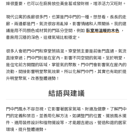
燥很重要，也可以在廚房放些黃金葛或發財樹，增添活力又旺財。
現代公寓的長廊很多門，也算是門中門的一種。想想看，長長的走
廊，兩邊都是門，氣流很容易亂掉，影響情緒和人際關係。我的建
議是用不同顏色或材質的門區分空間，例如
臥室用溫暖的木色
，
書房用沉穩的深色，這樣氣場比較穩定。
很多人會把門中門和穿堂煞搞混。穿堂煞主要是前後門直通，氣流
直接穿過；門中門則是在室內，影響不同空間的氣場。至於明堂，
是住宅前方開闊的區域，掌管氣的聚散。門中門會影響氣在屋內的
流動，間接影響明堂聚氣效果。所以化解門中門，其實也有助於提
升明堂聚氣，改善整體運勢！
結語與建議
門中門風水不容忽視，它影響著居家氣場、財運及健康。了解門中
門的定義和禁忌，並善用化解方法，如調整門的位置、擺放風水擺
件、運用裝修設計和植物擺設等，才能趨吉避凶，營造和諧的居家
環境，提升整體運勢。