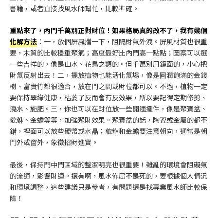
書籍，或者直接找風水師幫忙，比較準確。
重點來了，內門千萬別正對財位！如果格局真的改不了，我有幾個
化解方法
：一，放個屏風擋一下，阻隔財氣外洩。屏風材質也很重
要，木質的比較穩重聚氣；高度最好比內門高一點點；圖案可以選
一些吉祥的，像是山水、花鳥之類的。但千萬別用鏡面的，小心把
財氣反射出去！二，擺放植物也能活化氣場，像是圓潤飽滿的金錢
樹、富貴竹都很適合，放在門之間或財位都可以。不過，植物一定
要保持翠綠健康，枯萎了反而會有反效果，所以要記得定期修剪、
澆水、施肥。三，你也可以在財位放一些開運擺件，像是聚寶盆、
貔貅、金蟾等等，加強聚財效果。聚寶盆的話，陶瓷或金屬的都不
錯，裡面可以放些硬幣或水晶；貔貅和金蟾要注意朝向，通常是朝
門外或窗外，象徵招財進寶。
最後，保持門中門區域的整潔明亮也很重要！雜亂的環境會阻礙氣
的流通，影響財運。還有啊，風水佈局不是死的，要根據個人情況
和環境調整，這些建議只是參考，有問題還是找專業風水師比較保
險！