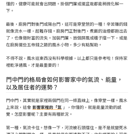
懂的，健康可能就會出問題。掛個門簾或擺盆栽都能稍微化解一
下。
最後，廚房門對後門或陽台門，這可是穿堂煞的一種！辛苦賺的錢
就像流水一樣，超難存錢。廚房門正對後門，煮飯的油煙都跑出去
了，也像徵財富的流失。加裝門簾、放個屏風或櫃子擋一下，或是
在廚房擺些五帝錢之類的風水小物，多少有點幫助。
不得不說，風水這東西沒有科學根據，以上都只是參考啦！保持家
裡乾淨通風，才是最重要的！
門中門的格局會如何影響家中的氣流、能量，
以及居住者的運勢？
門中門，其實就是家裡兩個門在同一條直線上，像穿堂一樣。風水
上來說，這會
影響家裡的「氣
」，你懂的，就是能量流動的感
覺。怎麼影響呢？主要有兩種狀況。
第一種，氣流卡住。想像一下，河流被石頭擋住，是不是就變死水