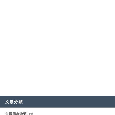
主要風水流派
提升事業學業運
廚房風水規劃
常見外部形煞
核心哲學概念
招財運佈局
商業店面風水
風水化煞物應用
風水專業工具
增進健康運
書房與辦公室風水
常見內部形煞
文章分類
主要風水流派
(19)