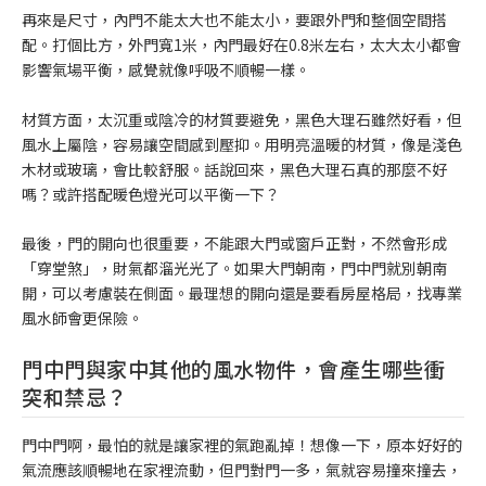
再來是尺寸，內門不能太大也不能太小，要跟外門和整個空間搭
配。打個比方，外門寬1米，內門最好在0.8米左右，太大太小都會
影響氣場平衡，感覺就像呼吸不順暢一樣。
材質方面，太沉重或陰冷的材質要避免，黑色大理石雖然好看，但
風水上屬陰，容易讓空間感到壓抑。用明亮溫暖的材質，像是淺色
木材或玻璃，會比較舒服。話說回來，黑色大理石真的那麼不好
嗎？或許搭配暖色燈光可以平衡一下？
最後，門的開向也很重要，不能跟大門或窗戶正對，不然會形成
「穿堂煞」，財氣都溜光光了。如果大門朝南，門中門就別朝南
開，可以考慮裝在側面。最理想的開向還是要看房屋格局，找專業
風水師會更保險。
門中門與家中其他的風水物件，會產生哪些衝
突和禁忌？
門中門啊，最怕的就是讓家裡的氣跑亂掉！想像一下，原本好好的
氣流應該順暢地在家裡流動，但門對門一多，氣就容易撞來撞去，