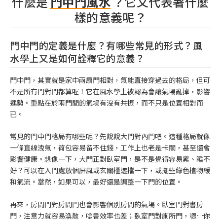
什麼是
門中門風水
？它又代表著什麼
樣的意義呢？
門中門的定義是什麼？有哪些常見的形式？風
水學上又是如何詮釋它的意義？
門中門，其實就是家中兩扇門相對，氣能直接穿過去的格局，但可
不是所有門對門都算喔！它在風水學上被認為會讓氣場亂掉，影響
運勢。重點在於兩門間的氣場有沒有共振，而不只是位置相對而
已。
常見的門中門格局有哪些呢？先說說大門對內門吧。這種格局就像
一條直線洩氣，荷包容易留不住錢，工作上也老是卡關，甚至還會
影響健康。想像一下，大門正對臥室門，是不是覺得容易累、睡不
好？可以在入門處放個屏風或玄關櫃遮擋一下，或擺些綠色植物緩
和氣流。當然，如果可以，最好還是調整一下門的位置。
再來，房間門對房間門也會影響個別房間的氣場。臥室門對書房
門，注意力就容易渙散，唸書效率也差；臥室門對廁所門，嗯…你