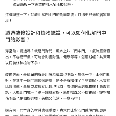
還是請教一下專業的風水師比較保險。
這樣調整一下，就能化解門中門的負面影響，打造更舒適的居家環
境！
透過裝修設計和植物擺設，可以如何化解門中
門的影響？
穿堂煞，聽過嗎？就是門對門，風水上叫「門中門」，氣流直衝直
出，不容易聚氣，可能會影響財運、健康等等。怎麼辦呢？其實可
以從裝修和植物下手。
裝修方面，最簡單的就是用屏風或造型隔斷。想像一下，兩個門相
對，在其中一個門前放個屏風，是不是就擋住了？材質呢，木質的
比較溫馨，金屬或玻璃就比較現代風，看你的家居風格囉！高度的
話，大概比門框一半高一點點就好，既能擋風又不擋視線。鏤空雕
花隔斷也是個好選擇，美觀又化煞，一舉兩得！
還有啊，門本身的材質也很重要。實木門比空心門或薄門板更厚
實，更能穩定氣流，降低穿堂煞的影響，隔音效果也會更好喔！