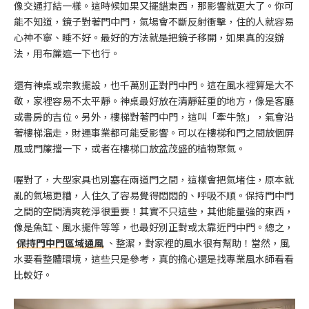
像交通打結一樣。這時候如果又擺錯東西，那影響就更大了。你可
能不知道，鏡子對著門中門，氣場會不斷反射衝擊，住的人就容易
心神不寧、睡不好。最好的方法就是把鏡子移開，如果真的沒辦
法，用布簾遮一下也行。
還有神桌或宗教擺設，也千萬別正對門中門。這在風水裡算是大不
敬，家裡容易不太平靜。神桌最好放在清靜莊重的地方，像是客廳
或書房的吉位。另外，樓梯對著門中門，這叫「牽牛煞」，氣會沿
著樓梯溜走，財運事業都可能受影響。可以在樓梯和門之間放個屏
風或門簾擋一下，或者在樓梯口放盆茂盛的植物聚氣。
喔對了，大型家具也別塞在兩道門之間，這樣會把氣堵住，原本就
亂的氣場更糟，人住久了容易覺得悶悶的、呼吸不順。保持門中門
之間的空間清爽乾淨很重要！其實不只這些，其他能量強的東西，
像是魚缸、風水擺件等等，也最好別正對或太靠近門中門。總之，
保持門中門區域通風
、整潔，對家裡的風水很有幫助！當然，風
水要看整體環境，這些只是參考，真的擔心還是找專業風水師看看
比較好。