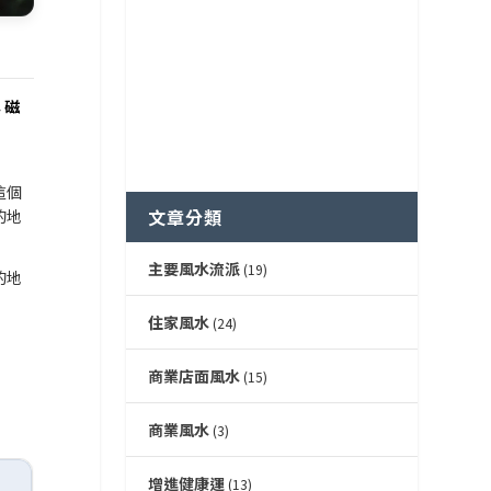
與
磁
這個
文章分類
的地
主要風水流派
(19)
的地
住家風水
(24)
商業店面風水
(15)
商業風水
(3)
增進健康運
(13)