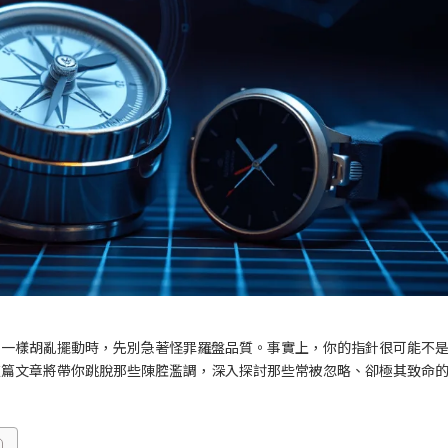
鬼一樣胡亂擺動時，先別急著怪罪羅盤品質。事實上，你的指針很可能不
這篇文章將帶你跳脫那些陳腔濫調，深入探討那些常被忽略、卻極其致命