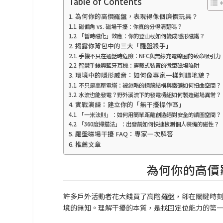
Table of Contents
為何你的高價羅盤，表現得像個廉價玩具？
磁偏角 vs. 磁場干擾：你真的分得清楚嗎？
「暫時磁化」效應：你的登山杖如何變成隱形磁鐵？
揭露你背包中的三大「羅盤殺手」
手機不只在通話時危險：NFC與無線充電線圈的致命吸引力
智慧手錶與藍牙耳機：穿戴式裝置的微型磁場陷阱
環境中的隱形威脅：如何像專家一樣判讀地貌？
不只是高壓電塔：被忽略的鋼筋結構與鐵礦如何扭曲空間？
水流也能發電？野外溪流下的發電機組如何製造磁場異常？
實戰演練：建立你的「無干擾操作區」
「一米法則」：如何用簡單距離創造絕對安全的讀圖空間？
「360度掃描法」：出發前如何快速檢測個人裝備的磁性？
羅盤磁場干擾 FAQ：專家一次解答
推薦文章
為何你的高價
許多戶外活動者花大錢買了高階羅盤，卻在關鍵時
境的無知。理解干擾的本質，是找回定位能力的第