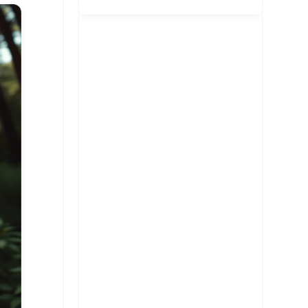
客廳風水規劃
招桃花與人緣
臥室風水規劃
主要風水流派
提升事業學業運
廚房風水規劃
常見外部形煞
核心哲學概念
招財運佈局
商業店面風水
風水化煞物應用
風水專業工具
增進健康運
書房與辦公室風水
常見內部形煞