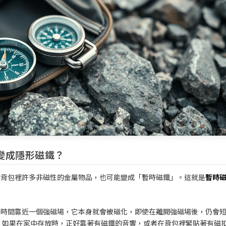
變成隱形磁鐵？
你背包裡許多非磁性的金屬物品，也可能變成「暫時磁鐵」。這就是
暫時
長時間靠近一個強磁場，它本身就會被磁化，即使在離開強磁場後，仍會
，如果在家中存放時，正好靠著有磁鐵的音響，或者在背包裡緊貼著有磁