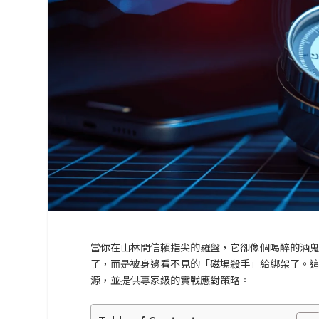
當你在山林間信賴指尖的羅盤，它卻像個喝醉的酒
了，而是被身邊看不見的「磁場殺手」給綁架了。
源，並提供專家級的實戰應對策略。