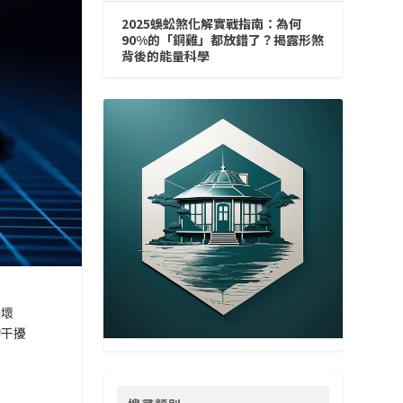
2025蜈蚣煞化解實戰指南：為何
90%的「銅雞」都放錯了？揭露形煞
背後的能量科學
是壞
的干擾