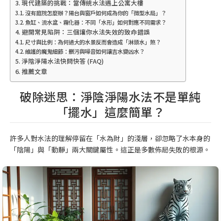
現代建築的挑戰：當傳統水法遇上公寓大樓
沒有庭院怎麼辦？陽台與窗戶如何成為你的「微型水局」？
魚缸、流水盆、霧化器：不同「水形」如何對應不同需求？
避開常見陷阱：三個讓你水法失效的致命錯誤
尺寸與比例：為何過大的水景反而會造成「淋頭水」煞？
維護的魔鬼細節：髒污與噪音如何讓吉水變凶水？
淨陰淨陽水法快問快答 (FAQ)
推薦文章
破除迷思：淨陰淨陽水法不是單純
「擺水」這麼簡單？
許多人對水法的理解停留在「水為財」的淺層，卻忽略了水本身的
「陰陽」與「動靜」兩大關鍵屬性。這正是多數佈局失敗的根源。