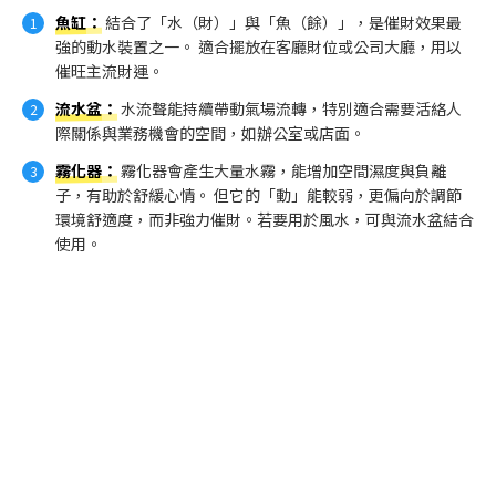
魚缸
：
結合了「水（財）」與「魚（餘）」，是催財效果最
強的動水裝置之一。 適合擺放在客廳財位或公司大廳，用以
催旺主流財運。
流水盆
：
水流聲能持續帶動氣場流轉，特別適合需要活絡人
際關係與業務機會的空間，如辦公室或店面。
霧化器
：
霧化器會產生大量水霧，能增加空間濕度與負離
子，有助於舒緩心情。 但它的「動」能較弱，更偏向於調節
環境舒適度，而非強力催財。若要用於風水，可與流水盆結合
使用。