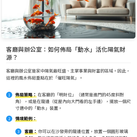
客廳與辦公室：如何佈局「動水」活化陽氣財
源？
客廳與辦公室是家中陽氣最旺盛、主掌事業與財富的區域。因此，
這裡的風水佈局重點在於「催旺陽氣」。
佈局策略
：
在客廳的「明財位」（通常是進門的45度斜對
角），或是在龍邊（從屋內向大門看的左手邊），擺放一個尺
寸適中的「動水」裝置。
情境範例
：
客廳
：
你可以在沙發旁的龍邊位置，放置一個圓形玻璃