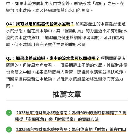
中。 如果水流方向朝向大門或窗外，則會形成「漏財」之局。在
擺放流水盆時，務必仔細調整其出水口的角度。
Q4：我可以用加濕器代替流水盆嗎？
加濕器產生的水霧雖然也是
水的形態，但在風水學中，其「催動財氣」的力量遠不如有明顯水
流的流水盆或魚缸。 加濕器更側重於調節環境濕度，可以作為輔
助，但不建議用來完全替代主要的催財水景。
Q5：如果出差或旅遊，家中的流水盆可以關掉嗎？
短期關閉是沒
問題的。但從風水角度看，一個長期靜止不動的水局，其催財能量
也會隨之中斷。如果長時間無人看管，建議將水清空並擦拭乾淨，
待回家後再重新注水啟動，以確保水的能量始終是潔淨而有活力
的。
推薦文章
2025魚缸招財風水終極指南：為何90%的魚缸都擺錯了？揭
秘從「空間死角」變「財氣活泉」的實戰心法
2025陽台招財風水終極佈局：為何你家的「財氣」總在門口