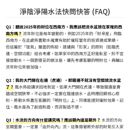
淨陰淨陽水法快問快答 (FAQ)
Q1：聽說2025年的財位在西南方，我應該把流水盆放在家裡的西
南方嗎？
流年財位是每年變動的，例如2025年的「財帛星」飛臨
西南方，在此處佈置動水確實有助於催旺當年的投資運或業績。
但這屬於「理氣」層面的佈局，建議與「形家」的原則（如龍虎
邊、空間功能）結合考慮。如果家中的西南方正好是臥室，則不宜
擺放動水。一個更穩妥的做法是，優先考慮客廳的明財位，再輔以
流年財位來做加強。
Q2：我的大門開在右邊（虎邊），那龍邊不就沒有空間放流水盆
了？
風水佈局講求因地制宜。如果大門開在虎邊，導致龍邊是實
牆或空間狹窄，不必強求一定要在龍邊放水。此時應回歸核心原
則，將動水佈置在客廳的「明財位」上，同樣能達到催財效果。記
住，風水是為了創造和諧，而非製造不便。
Q3：水流的方向有什麼講究嗎？應該朝內還是朝外？
水流的方向
至關重要，一定要「由外向內」流，這象徵著將外部的財氣引入家