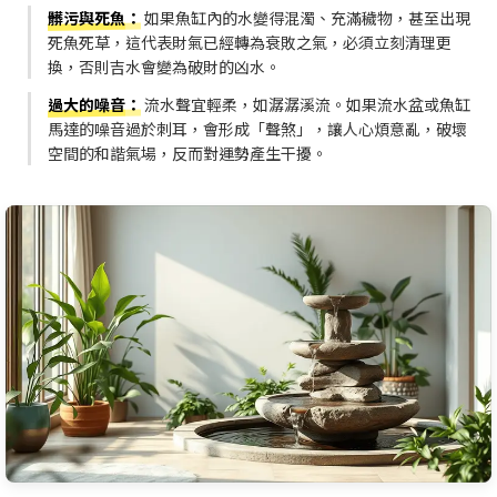
髒污與死魚
：
如果魚缸內的水變得混濁、充滿穢物，甚至出現
死魚死草，這代表財氣已經轉為衰敗之氣，必須立刻清理更
換，否則吉水會變為破財的凶水。
過大的噪音
：
流水聲宜輕柔，如潺潺溪流。如果流水盆或魚缸
馬達的噪音過於刺耳，會形成「聲煞」，讓人心煩意亂，破壞
空間的和諧氣場，反而對運勢產生干擾。