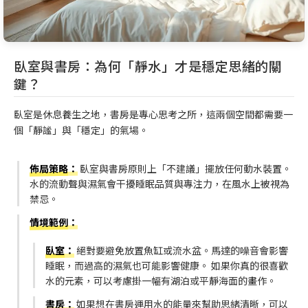
臥室與書房：為何「靜水」才是穩定思緒的關
鍵？
臥室是休息養生之地，書房是專心思考之所，這兩個空間都需要一
個「靜謐」與「穩定」的氣場。
佈局策略
：
臥室與書房原則上「不建議」擺放任何動水裝置。
水的流動聲與濕氣會干擾睡眠品質與專注力，在風水上被視為
禁忌。
情境範例
：
臥室
：
絕對要避免放置魚缸或流水盆。馬達的噪音會影響
睡眠，而過高的濕氣也可能影響健康。 如果你真的很喜歡
水的元素，可以考慮掛一幅有湖泊或平靜海面的畫作。
書房
：
如果想在書房運用水的能量來幫助思緒清晰，可以