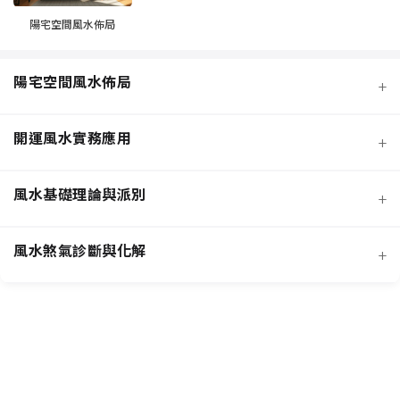
陽宅空間風水佈局
陽宅空間風水佈局
+
開運風水實務應用
+
風水基礎理論與派別
+
風水煞氣診斷與化解
+
客廳風水規劃
招桃花與人緣
臥室風水規劃
主要風水流派
提升事業學業運
廚房風水規劃