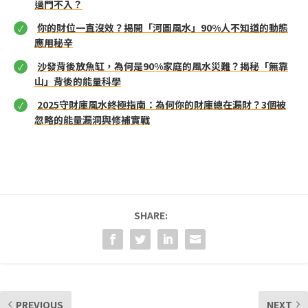
過門不入？
你的財位一直沒效？揭開「河圖風水」90%人不知道的動態
應用秘辛
沙發背後放魚缸，為何是90%家庭的風水災難？揭秘「無靠
山」背後的能量科學
2025守財庫風水終極指南：為何你的財庫總在漏財？3個被
忽略的能量漏洞與修補實戰
SHARE:
PREVIOUS
NEXT