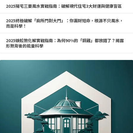
2025陽宅三要風水實戰指南：破解現代住宅3大財運與健康盲區
2025終極破解「廁所門對大門」：你漏財短命，根源不只風水，
而是科學！
2025蜈蚣煞化解實戰指南：為何90%的「銅雞」都放錯了？揭露
形煞背後的能量科學