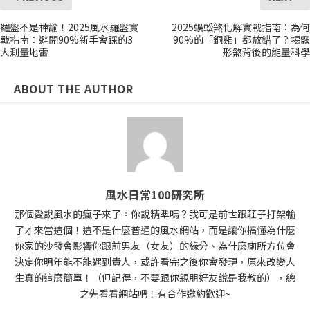
羅盤不是神諭！2025風水羅盤實
2025蜈蚣煞化解實戰指南：為何
戰指南：避開90%新手會踩的3
90%的「銅雞」都放錯了？揭露
大測量地雷
形煞背後的能量科學
ABOUT THE AUTHOR
風水日常100研究所
那個愛說風水的瘋子來了。你說精準嗎？我可是前世跟莊子打架輸
了才來當這個！這不是什麼普通的風水網站，而是讓你搞懂為什麼
你家的沙發會影響你跟前男友（女友）的緣分、為什麼廁所方位會
決定你明年能不能遇到貴人，或許看完之後你會發現，原來改變人
生真的這麼簡單！（但記得，不要跟你親朋好友說是我教的），總
之先看看網站吧！有合作邀約歡迎~