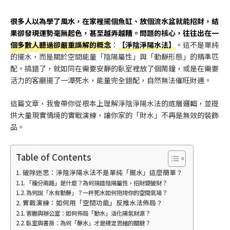
很多人以為學了風水，在家裡擺個魚缸、放個流水盆就能招財，結
果卻發現運勢毫無起色，甚至越弄越糟。問題的核心，往往出在一
個多數人聽過卻嚴重誤解的概念
：
【淨陰淨陽水法】
。這不是單純
的擺水，而是關於空間能量「陰陽屬性」與「動靜形態」的精準匹
配。搞錯了，就如同在需要安靜的臥室裡放了個鬧鐘，或是在需要
活力的客廳擺了一潭死水，能量完全錯配，自然無法催旺財運。
這篇文章，我會帶你從根本上理解淨陰淨陽水法的底層邏輯，並提
供大量現實情境的實戰演練，讓你家的「財水」不再是無效的裝飾
品。
Table of Contents
破除迷思：淨陰淨陽水法不是單純「擺水」這麼簡單？
「龍分兩路」是什麼？為何搞錯陰陽屬性，招財變破財？
為何說「水有動靜」？一杯死水如何拖垮你的空間氣場？
實戰演練：如何用「空間功能」反推水法佈局？
客廳與辦公室：如何佈局「動水」活化陽氣財源？
臥室與書房：為何「靜水」才是穩定思緒的關鍵？