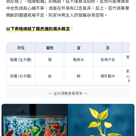
就形成了「陰陽駁雜」的格局。這不僅無法招財，反而可能導致家
中女性成員心緒不寧，或是在外易有口舌是非。反之，若代表事業
開創的龍邊氣場不足，則家中男主人的發展容易受限。
以下表格總結了龍虎邊的風水概念
：
方位
屬性
宜
忌
男主
龍邊 (左手邊)
陽
動態水
氣場不足
家中
虎邊 (右手邊)
陰
靜
陽性動水
心緒
有口