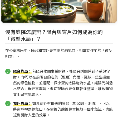
沒有庭院怎麼辦？陽台與窗戶如何成為你的
「微型水局」？
在公寓格局中，陽台和窗戶是主要的納氣口，相當於住宅的「微型
明堂」。
陽台佈局
：
前陽台攸關事業財運，後陽台則關係到子孫與守
財。 你可以在前陽台的左側（龍邊）角落，擺放一些生機盎
然的綠色植物，並搭配一個小型的太陽能流水盆，讓陽光與活
水結合，催旺事業運。但切記陽台要保持乾淨整潔，堆放雜物
會阻礙吉氣進入。
窗戶佈局
：
如果窗外有優美的景觀（如公園、湖泊），可以
將窗戶視為納氣口。在窗邊的龍邊位置擺放一個小魚缸，也能
達到引財入室的效果。