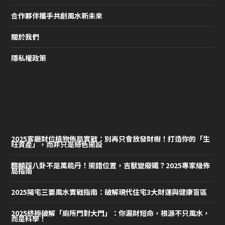
合作夥伴攜手共創風水新未來
關於我們
隱私權政策
2025客廳財位植物佈局實戰：別再只會放發財樹！打造你的「生
旺資產」，而非只是綠色擺設
麒麟踩八卦不是萬能丹！擺錯位置，吉獸變廢鐵？2025專家級佈
局指南
2025陽宅三要風水實戰指南：破解現代住宅3大財運與健康盲區
2025終極破解「廁所門對大門」：你漏財短命，根源不只風水，
而是科學！