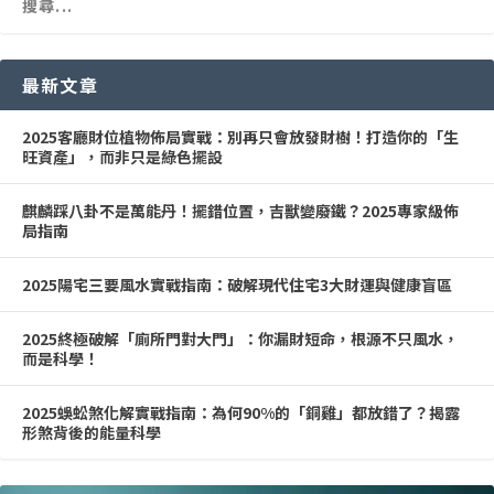
最新文章
2025客廳財位植物佈局實戰：別再只會放發財樹！打造你的「生
旺資產」，而非只是綠色擺設
麒麟踩八卦不是萬能丹！擺錯位置，吉獸變廢鐵？2025專家級佈
局指南
2025陽宅三要風水實戰指南：破解現代住宅3大財運與健康盲區
2025終極破解「廁所門對大門」：你漏財短命，根源不只風水，
而是科學！
2025蜈蚣煞化解實戰指南：為何90%的「銅雞」都放錯了？揭露
形煞背後的能量科學