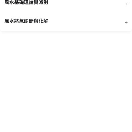
風水基礎理論與派別
+
風水煞氣診斷與化解
+
客廳風水規劃
招桃花與人緣
臥室風水規劃
主要風水流派
提升事業學業運
廚房風水規劃
常見外部形煞
核心哲學概念
招財運佈局
商業店面風水
風水化煞物應用
風水專業工具
增進健康運
書房與辦公室風水
常見內部形煞