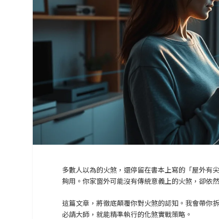
多數人以為的火煞，還停留在書本上寫的「屋外有尖
夠用。你家窗外可能沒有傳統意義上的火煞，卻依
這篇文章，將徹底顛覆你對火煞的認知。我會帶你
必請大師，就能精準執行的化煞實戰策略。