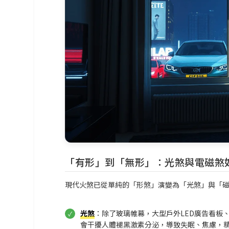
「有形」到「無形」：光煞與電磁煞
現代火煞已從單純的「形煞」演變為「光煞」與「
光煞
：除了玻璃帷幕，大型戶外LED廣告看板
會干擾人體褪黑激素分泌，導致失眠、焦慮，