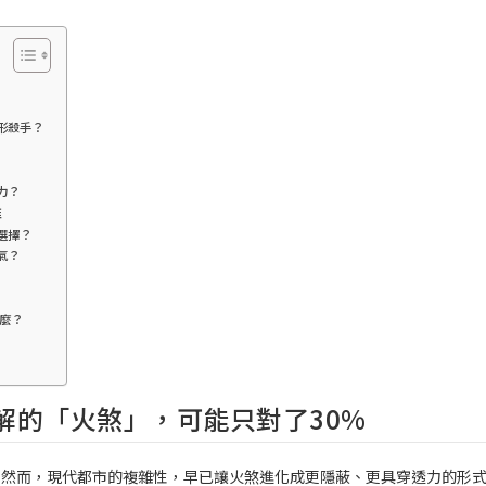
形殺手？
力？
維
選擇？
氣？
什麼？
解的「火煞」，可能只對了30%
。然而，現代都市的複雜性，早已讓火煞進化成更隱蔽、更具穿透力的形