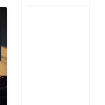
客廳風水規劃
招桃花與人緣
臥室風水規劃
主要風水流派
提升事業學業運
廚房風水規劃
常見外部形煞
核心哲學概念
招財運佈局
商業店面風水
風水化煞物應用
風水專業工具
增進健康運
書房與辦公室風水
常見內部形煞