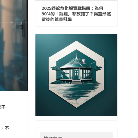
2025蜈蚣煞化解實戰指南：為何
90%的「銅雞」都放錯了？揭露形煞
背後的能量科學
已不
錢、不