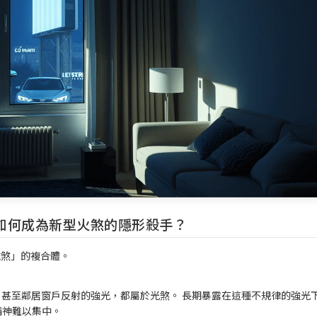
如何成為新型火煞的隱形殺手？
磁煞」的複合體。
、甚至鄰居窗戶反射的強光，都屬於光煞。 長期暴露在這種不規律的強光
精神難以集中。