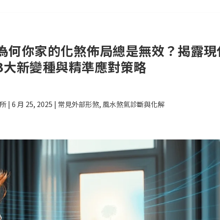
：為何你家的化煞佈局總是無效？揭露現
3大新變種與精準應對策略
究所
|
6 月 25, 2025
|
常見外部形煞
,
風水煞氣診斷與化解