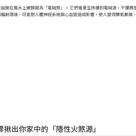
設施在風水上被歸類為「電磁煞」。 它們會產生持續的電磁波，干擾周
磁輻射環境，可能對人體神經系統與心血管造成影響，使人變得脾氣暴躁
驟揪出你家中的「隱性火煞源」