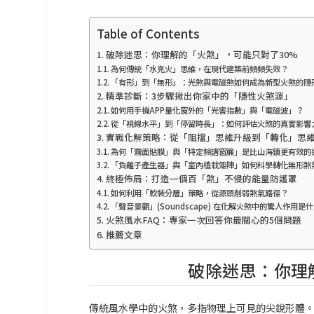
Table of Contents
破除迷思：你理解的「火煞」，可能只對了30%
為何傳統「水克火」思維，在現代建築前頻頻失效？
「有形」到「無形」：光煞與電磁煞如何成為新型火煞的隱
精準診斷：3步驟揪出你家中的「隱性火煞源」
如何用手機APP量化窗外的「光害指數」與「電磁波」？
從「視線水平」到「停留時長」：如何評估火煞的真實影響
實戰化解策略：從「阻擋」思維升級到「轉化」思
為何「霧面貼膜」與「特定頻譜窗簾」是比山海鎮更有效的
「負離子產生器」與「室內植栽矩陣」如何科學轉化無形煞
終極佈局：打造一個百「煞」不侵的能量防護罩
如何利用「軟裝分層」策略，從源頭削弱煞氣路徑？
「聲音景觀」(Soundscape) 在化解火煞中的驚人作用是
火煞風水FAQ：專家一次回答你最關心的5個問題
推薦文章
破除迷思：你理
傳統風水學中的火煞，多指物理上可見的尖銳形體