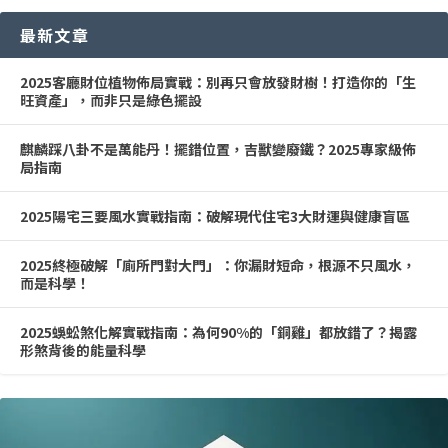
最新文章
2025客廳財位植物佈局實戰：別再只會放發財樹！打造你的「生
旺資產」，而非只是綠色擺設
麒麟踩八卦不是萬能丹！擺錯位置，吉獸變廢鐵？2025專家級佈
局指南
2025陽宅三要風水實戰指南：破解現代住宅3大財運與健康盲區
2025終極破解「廁所門對大門」：你漏財短命，根源不只風水，
而是科學！
2025蜈蚣煞化解實戰指南：為何90%的「銅雞」都放錯了？揭露
形煞背後的能量科學