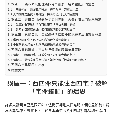
誤區一：西四命只能住西四宅？破解「宅命錯配」的迷思
「宅命不配」就沒救？揭示「遊年九星」的真正用法
大門朝向定生死？為何說「房內氣場」比大門更關鍵
誤區二：吉位全用就是好？為何你的「天醫」位反而招來病痛
「生氣」催不動財？你可能犯了「宮位失衡」的錯
「延年」位放錯東西，如何讓感情關係走向反面？
誤區三：只顧自己，全家遭殃？西四命的家庭佈局衝突與解法
當西四命的你，遇上東四命的伴侶該怎麼辦？
小孩房的文昌位，為何不該優先考慮父母的吉位？
西四命實戰演練：三大常見情境的精準佈局策略
情境一：租屋族或小坪數空間，如何最大化吉氣？
情境二：辦公室座位無法選，如何化解「絕命」位的煞氣？
西四命常見問題 (FAQ)
推薦文章
誤區一：西四命只能住西四宅？破解
「宅命錯配」的迷思
許多人發現自己是西四命，但房子卻是東四宅時，便心急如焚，認
為大難臨頭。事實上，古代風水典籍《八宅明鏡》雖強調宅命相