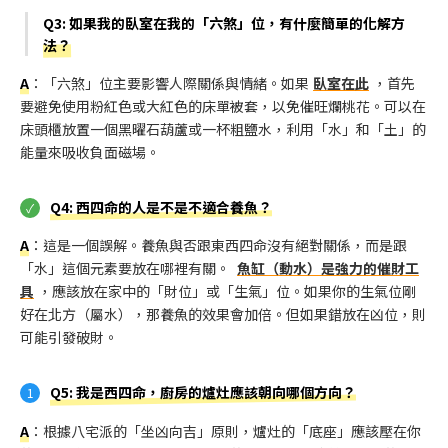
Q3: 如果我的臥室在我的「六煞」位，有什麼簡單的化解方
法？
A
：「六煞」位主要影響人際關係與情緒。如果
臥室在此
，首先
要避免使用粉紅色或大紅色的床單被套，以免催旺爛桃花。可以在
床頭櫃放置一個黑曜石葫蘆或一杯粗鹽水，利用「水」和「土」的
能量來吸收負面磁場。
Q4: 西四命的人是不是不適合養魚？
A
：這是一個誤解。養魚與否跟東西四命沒有絕對關係，而是跟
「水」這個元素要放在哪裡有關。
魚缸（動水）是強力的催財工
具
，應該放在家中的「財位」或「生氣」位。如果你的生氣位剛
好在北方（屬水），那養魚的效果會加倍。但如果錯放在凶位，則
可能引發破財。
Q5: 我是西四命，廚房的爐灶應該朝向哪個方向？
A
：根據八宅派的「坐凶向吉」原則，爐灶的「底座」應該壓在你