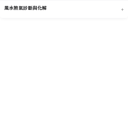
風水煞氣診斷與化解
+
客廳風水規劃
招桃花與人緣
臥室風水規劃
主要風水流派
提升事業學業運
廚房風水規劃
常見外部形煞
核心哲學概念
招財運佈局
商業店面風水
風水化煞物應用
風水專業工具
增進健康運
書房與辦公室風水
常見內部形煞