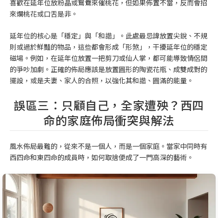
喜歡在延年位放粉晶或鴛鴦來催桃花，但如果佈置不當，反而會招
來爛桃花或口舌是非。
延年位的核心是「穩定」與「和諧」。此處最忌諱放置尖銳、不規
則或過於鮮豔的物品，這些都會形成「形煞」，干擾延年位的穩定
磁場。例如，在延年位放置一把剪刀或仙人掌，都可能導致情侶間
的爭吵加劇。正確的佈局應該是放置圓形的陶瓷花瓶、成雙成對的
擺設，或是夫妻、家人的合照，以強化其和諧、圓滿的能量。
誤區三：只顧自己，全家遭殃？西四
命的家庭佈局衝突與解法
風水佈局最難的，從來不是一個人，而是一個家庭。當家中同時有
西四命和東四命的成員時，如何取捨便成了一門高深的藝術。