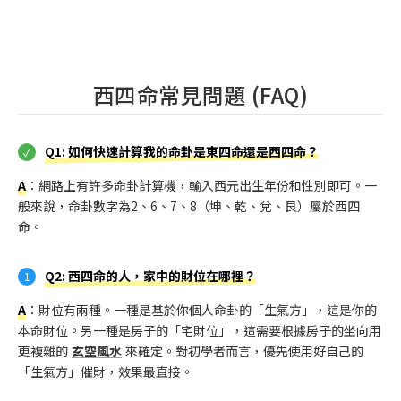
西四命常見問題 (FAQ)
Q1: 如何快速計算我的命卦是東四命還是西四命？
A
：網路上有許多命卦計算機，輸入西元出生年份和性別即可。一
般來說，命卦數字為2、6、7、8（坤、乾、兌、艮）屬於西四
命。
Q2: 西四命的人，家中的財位在哪裡？
A
：財位有兩種。一種是基於你個人命卦的「生氣方」，這是你的
本命財位。另一種是房子的「宅財位」，這需要根據房子的坐向用
更複雜的
玄空風水
來確定。對初學者而言，優先使用好自己的
「生氣方」催財，效果最直接。