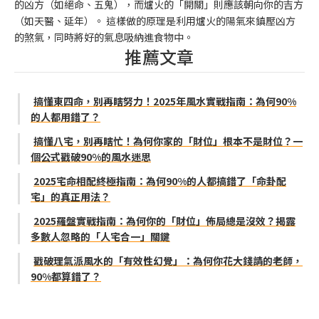
的凶方（如絕命、五鬼），而爐火的「開關」則應該朝向你的吉方
（如天醫、延年）。 這樣做的原理是利用爐火的陽氣來鎮壓凶方
的煞氣，同時將好的氣息吸納進食物中。
推薦文章
搞懂東四命，別再瞎努力！2025年風水實戰指南：為何90%
的人都用錯了？
搞懂八宅，別再瞎忙！為何你家的「財位」根本不是財位？一
個公式戳破90%的風水迷思
2025宅命相配終極指南：為何90%的人都搞錯了「命卦配
宅」的真正用法？
2025羅盤實戰指南：為何你的「財位」佈局總是沒效？揭露
多數人忽略的「人宅合一」關鍵
戳破理氣派風水的「有效性幻覺」：為何你花大錢請的老師，
90%都算錯了？