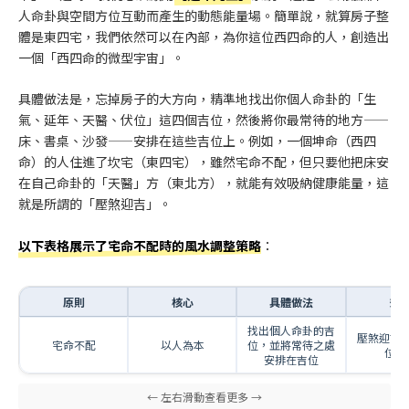
人命卦與空間方位互動而產生的動態能量場。簡單說，就算房子整
體是東四宅，我們依然可以在內部，為你這位西四命的人，創造出
一個「西四命的微型宇宙」。
具體做法是，忘掉房子的大方向，精準地找出你個人命卦的「生
氣、延年、天醫、伏位」這四個吉位，然後將你最常待的地方——
床、書桌、沙發——安排在這些吉位上。例如，一個坤命（西四
命）的人住進了坎宅（東四宅），雖然宅命不配，但只要他把床安
在自己命卦的「天醫」方（東北方），就能有效吸納健康能量，這
就是所謂的「壓煞迎吉」。
以下表格展示了宅命不配時的風水調整策略
：
原則
核心
具體做法
效
找出個人命卦的吉
壓煞迎吉
宅命不配
以人為本
位，並將常待之處
位能
安排在吉位