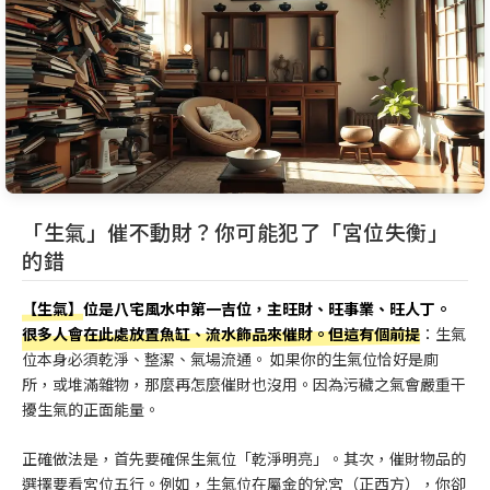
「生氣」催不動財？你可能犯了「宮位失衡」
的錯
【生氣】
位是八宅風水中第一吉位，主旺財、旺事業、旺人丁。
很多人會在此處放置魚缸、流水飾品來催財。但這有個前提
：生氣
位本身必須乾淨、整潔、氣場流通。 如果你的生氣位恰好是廁
所，或堆滿雜物，那麼再怎麼催財也沒用。因為污穢之氣會嚴重干
擾生氣的正面能量。
正確做法是，首先要確保生氣位「乾淨明亮」。其次，催財物品的
選擇要看宮位五行。例如，生氣位在屬金的兌宮（正西方），你卻