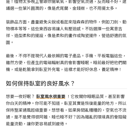
是！植物太多晚上會跟你搶氧氣，影響空氣流通，反而睡不好。建
議選一些葉片圓潤的，像是虎尾蘭、金錢樹，也不用擺太多。
裝飾品方面，盡量避免尖銳或看起來陰森森的物件，例如刀劍、動
物標本等等，這些東西容易讓人有壓迫感。不妨選擇一些寓意吉
祥、造型柔和的擺設，像是柔和的畫作或陶瓷擺件，營造舒適的氛
圍。
最後，不得不提現代人最依賴的電子產品。手機、平板電腦這些，
雖然方便，但產生的電磁輻射真的會影響睡眠。睡前最好把他們關
機，或是乾脆拿到臥室外充電，這樣才能好好休息，養足精神！
如何保持臥室的良好風水？
想要一夜好眠？
臥室風水很重要
！它攸關你睡眠品質，甚至影響
你白天的精神。你可能不知道，臥室其實是恢復能量的地方，所以
保持整潔通風超級重要。想想看，如果房間亂糟糟的，空氣也不流
通，是不是覺得很阿雜、睡也睡不好？因為雜亂的環境真的會阻礙
能量流動，讓你更容易感到疲倦。