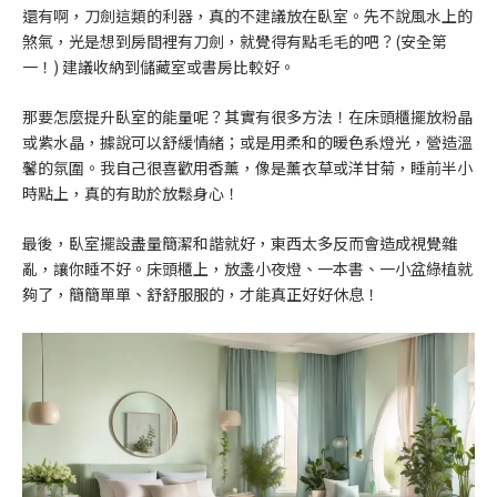
還有啊，刀劍這類的利器，真的不建議放在臥室。先不說風水上的
煞氣，光是想到房間裡有刀劍，就覺得有點毛毛的吧？(安全第
一！) 建議收納到儲藏室或書房比較好。
那要怎麼提升臥室的能量呢？其實有很多方法！在床頭櫃擺放粉晶
或紫水晶，據說可以舒緩情緒；或是用柔和的暖色系燈光，營造溫
馨的氛圍。我自己很喜歡用香薰，像是薰衣草或洋甘菊，睡前半小
時點上，真的有助於放鬆身心！
最後，臥室擺設盡量簡潔和諧就好，東西太多反而會造成視覺雜
亂，讓你睡不好。床頭櫃上，放盞小夜燈、一本書、一小盆綠植就
夠了，簡簡單單、舒舒服服的，才能真正好好休息！