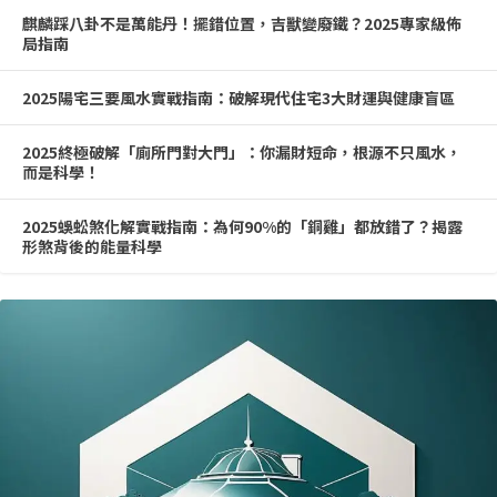
麒麟踩八卦不是萬能丹！擺錯位置，吉獸變廢鐵？2025專家級佈
局指南
2025陽宅三要風水實戰指南：破解現代住宅3大財運與健康盲區
2025終極破解「廁所門對大門」：你漏財短命，根源不只風水，
而是科學！
2025蜈蚣煞化解實戰指南：為何90%的「銅雞」都放錯了？揭露
形煞背後的能量科學