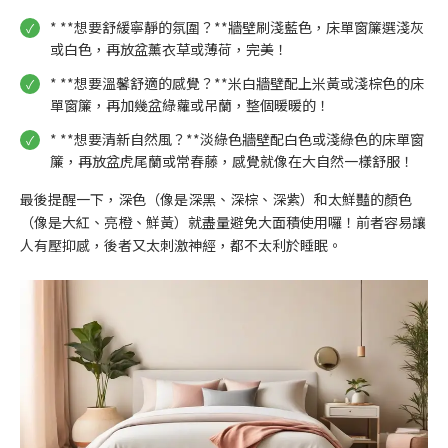
* **想要舒緩寧靜的氛圍？**牆壁刷淺藍色，床單窗簾選淺灰
或白色，再放盆薰衣草或薄荷，完美！
* **想要溫馨舒適的感覺？**米白牆壁配上米黃或淺棕色的床
單窗簾，再加幾盆綠蘿或吊蘭，整個暖暖的！
* **想要清新自然風？**淡綠色牆壁配白色或淺綠色的床單窗
簾，再放盆虎尾蘭或常春藤，感覺就像在大自然一樣舒服！
最後提醒一下，深色（像是深黑、深棕、深紫）和太鮮豔的顏色
（像是大紅、亮橙、鮮黃）就盡量避免大面積使用囉！前者容易讓
人有壓抑感，後者又太刺激神經，都不太利於睡眠。