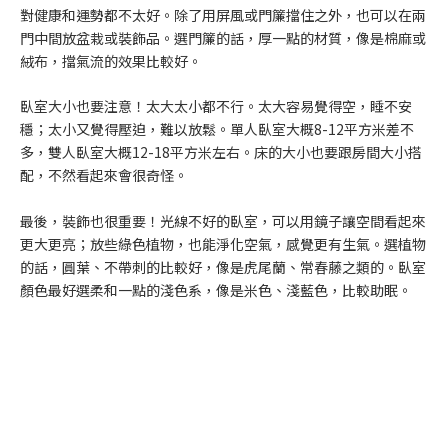
對健康和運勢都不太好。除了用屏風或門簾擋住之外，也可以在兩
門中間放盆栽或裝飾品。選門簾的話，厚一點的材質，像是棉麻或
絨布，擋氣流的效果比較好。
臥室大小也要注意！太大太小都不行。太大容易覺得空，睡不安
穩；太小又覺得壓迫，難以放鬆。單人臥室大概8-12平方米差不
多，雙人臥室大概12-18平方米左右。床的大小也要跟房間大小搭
配，不然看起來會很奇怪。
最後，裝飾也很重要！光線不好的臥室，可以用鏡子讓空間看起來
更大更亮；放些綠色植物，也能淨化空氣，感覺更有生氣。選植物
的話，圓葉、不帶刺的比較好，像是虎尾蘭、常春藤之類的。臥室
顏色最好選柔和一點的淺色系，像是米色、淺藍色，比較助眠。