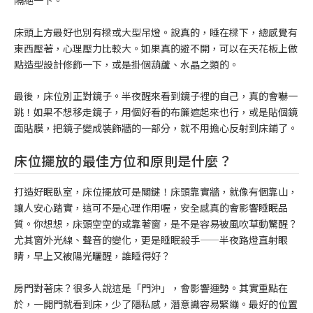
隔絕一下。
床頭上方最好也別有樑或大型吊燈。說真的，睡在樑下，總感覺有
東西壓著，心理壓力比較大。如果真的避不開，可以在天花板上做
點造型設計修飾一下，或是掛個葫蘆、水晶之類的。
最後，床位別正對鏡子。半夜醒來看到鏡子裡的自己，真的會嚇一
跳！如果不想移走鏡子，用個好看的布簾遮起來也行，或是貼個鏡
面貼膜，把鏡子變成裝飾牆的一部分，就不用擔心反射到床鋪了。
床位擺放的最佳方位和原則是什麼？
打造好眠臥室，床位擺放可是關鍵！床頭靠實牆，就像有個靠山，
讓人安心踏實，這可不是心理作用喔，安全感真的會影響睡眠品
質。你想想，床頭空空的或靠著窗，是不是容易被風吹草動驚醒？
尤其窗外光線、聲音的變化，更是睡眠殺手——半夜路燈直射眼
睛，早上又被陽光曬醒，誰睡得好？
房門對著床？很多人說這是「門沖」，會影響運勢。其實重點在
於，一開門就看到床，少了隱私感，潛意識容易緊繃。最好的位置