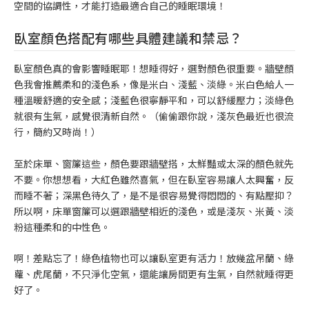
空間的協調性，才能打造最適合自己的睡眠環境！
臥室顏色搭配有哪些具體建議和禁忌？
臥室顏色真的會影響睡眠耶！想睡得好，選對顏色很重要。牆壁顏
色我會推薦柔和的淺色系，像是米白、淺藍、淡綠。米白色給人一
種溫暖舒適的安全感；淺藍色很寧靜平和，可以舒緩壓力；淡綠色
就很有生氣，感覺很清新自然。（偷偷跟你說，淺灰色最近也很流
行，簡約又時尚！）
至於床單、窗簾這些，顏色要跟牆壁搭，太鮮豔或太深的顏色就先
不要。你想想看，大紅色雖然喜氣，但在臥室容易讓人太興奮，反
而睡不著；深黑色待久了，是不是很容易覺得悶悶的、有點壓抑？
所以啊，床單窗簾可以選跟牆壁相近的淺色，或是淺灰、米黃、淡
粉這種柔和的中性色。
啊！差點忘了！綠色植物也可以讓臥室更有活力！放幾盆吊蘭、綠
蘿、虎尾蘭，不只淨化空氣，還能讓房間更有生氣，自然就睡得更
好了。