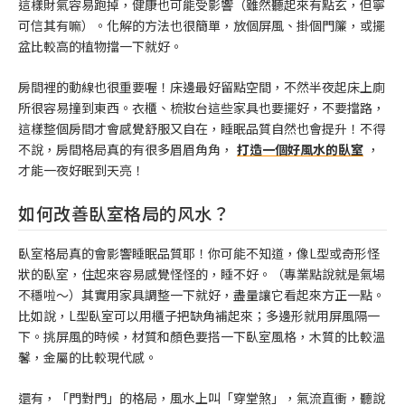
這樣財氣容易跑掉，健康也可能受影響（雖然聽起來有點玄，但寧
可信其有嘛）。化解的方法也很簡單，放個屏風、掛個門簾，或擺
盆比較高的植物擋一下就好。
房間裡的動線也很重要喔！床邊最好留點空間，不然半夜起床上廁
所很容易撞到東西。衣櫃、梳妝台這些家具也要擺好，不要擋路，
這樣整個房間才會感覺舒服又自在，睡眠品質自然也會提升！不得
不說，房間格局真的有很多眉眉角角，
打造一個好風水的臥室
，
才能一夜好眠到天亮！
如何改善臥室格局的风水？
臥室格局真的會影響睡眠品質耶！你可能不知道，像L型或奇形怪
狀的臥室，住起來容易感覺怪怪的，睡不好。（專業點說就是氣場
不穩啦～）其實用家具調整一下就好，盡量讓它看起來方正一點。
比如說，L型臥室可以用櫃子把缺角補起來；多邊形就用屏風隔一
下。挑屏風的時候，材質和顏色要搭一下臥室風格，木質的比較溫
馨，金屬的比較現代感。
還有，「門對門」的格局，風水上叫「穿堂煞」，氣流直衝，聽說