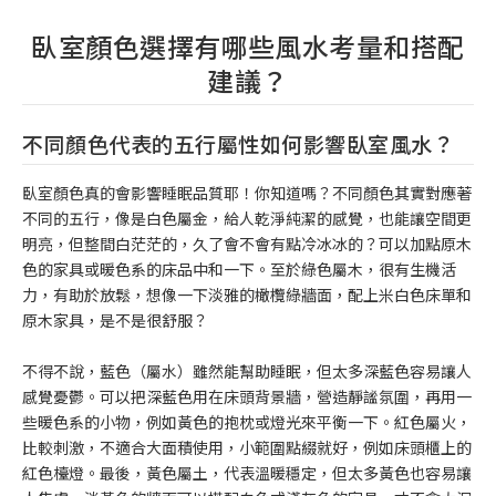
臥室顏色選擇有哪些風水考量和搭配
建議？
不同顏色代表的五行屬性如何影響臥室風水？
臥室顏色真的會影響睡眠品質耶！你知道嗎？不同顏色其實對應著
不同的五行，像是白色屬金，給人乾淨純潔的感覺，也能讓空間更
明亮，但整間白茫茫的，久了會不會有點冷冰冰的？可以加點原木
色的家具或暖色系的床品中和一下。至於綠色屬木，很有生機活
力，有助於放鬆，想像一下淡雅的橄欖綠牆面，配上米白色床單和
原木家具，是不是很舒服？
不得不說，藍色（屬水）雖然能幫助睡眠，但太多深藍色容易讓人
感覺憂鬱。可以把深藍色用在床頭背景牆，營造靜謐氛圍，再用一
些暖色系的小物，例如黃色的抱枕或燈光來平衡一下。紅色屬火，
比較刺激，不適合大面積使用，小範圍點綴就好，例如床頭櫃上的
紅色檯燈。最後，黃色屬土，代表溫暖穩定，但太多黃色也容易讓