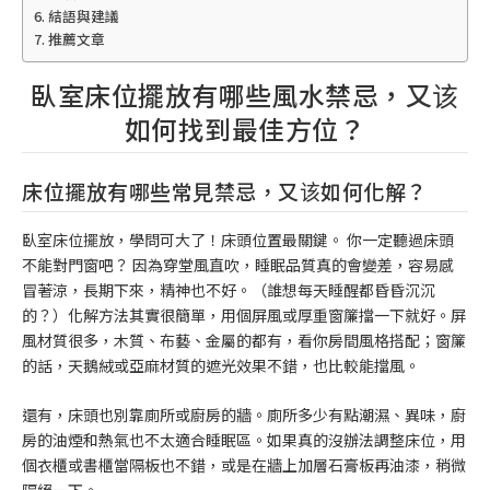
結語與建議
推薦文章
臥室床位擺放有哪些風水禁忌，又该
如何找到最佳方位？
床位擺放有哪些常見禁忌，又该如何化解？
臥室床位擺放，學問可大了！床頭位置最關鍵。 你一定聽過床頭
不能對門窗吧？ 因為穿堂風直吹，睡眠品質真的會變差，容易感
冒著涼，長期下來，精神也不好。（誰想每天睡醒都昏昏沉沉
的？）化解方法其實很簡單，用個屏風或厚重窗簾擋一下就好。屏
風材質很多，木質、布藝、金屬的都有，看你房間風格搭配；窗簾
的話，天鵝絨或亞麻材質的遮光效果不錯，也比較能擋風。
還有，床頭也別靠廁所或廚房的牆。廁所多少有點潮濕、異味，廚
房的油煙和熱氣也不太適合睡眠區。如果真的沒辦法調整床位，用
個衣櫃或書櫃當隔板也不錯，或是在牆上加層石膏板再油漆，稍微