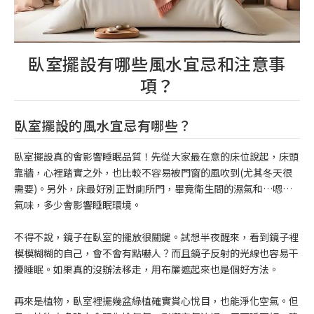
臥室擺設有哪些風水宜忌和注意事
項？
臥室擺設的風水宜忌有哪些？
臥室擺設真的會影響睡眠品質！先從大家最在意的床位說起，床頭
靠牆，心裡踏實之外，也比較不容易被門窗的風吹到(尤其冬天很
需要)。另外，床最好別正對廁所門，畢竟衛生間的濕氣和…嗯…
氣味，多少會影響睡眠環境。
不得不說，鏡子在臥室的擺放很關鍵。試想半夜醒來，看到鏡子裡
模模糊糊的自己，會不會有點嚇人？而且鏡子反射的光線也容易干
擾睡眠。如果真的沒辦法移走，用布簾遮起來也是個好方法。
再來是植物，臥室裡擺幾盆綠植確實賞心悅目，也能淨化空氣。但