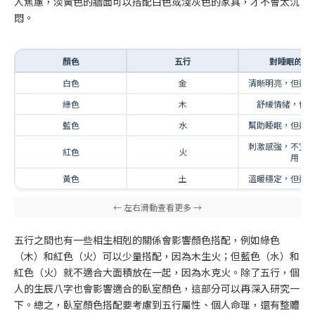
人焦慮，淡黃色的牆面可以搭配白色或淺灰色的家具，才不會太沉
悶。
顏色
五行
對睡眠的影
白色
金
清晰明亮，但過
綠色
木
舒緩情緒，促
藍色
水
幫助睡眠，但過
刺激感強，不宜
紅色
火
用
黃色
土
溫暖穩定，但過
五行之間也有一些相生相剋的關係會影響顏色搭配，例如綠色
（木）和紅色（火）可以少量搭配，因為木生火；但藍色（水）和
紅色（火）就不適合大面積放在一起，因為水克火。除了五行，個
人的生辰八字也會影響適合的臥室顏色，這部分可以再深入研究一
下。總之，臥室顏色搭配要考慮到五行屬性、個人命理，還有整體