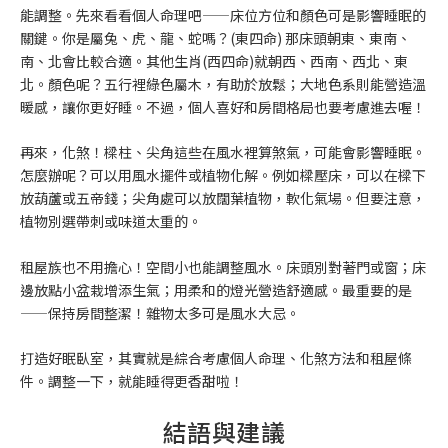
能調整。先來看看個人命理吧——床位方位和顏色可是影響睡眠的
關鍵。你是屬兔、虎、龍、蛇嗎？(東四命) 那床頭朝東、東南、
南、北會比較合適。其他生肖(西四命)就朝西、西南、西北、東
北。顏色呢？五行裡綠色屬木，有助於放鬆；大地色系則能營造溫
暖感，讓你更好睡。不過，個人喜好和房間格局也要考慮進去喔！
再來，化煞！樑柱、尖角這些在風水裡算煞氣，可能會影響睡眠。
怎麼辦呢？可以用風水擺件或植物化解。例如樑壓床，可以在樑下
放葫蘆或五帝錢；尖角處可以放闊葉植物，軟化氣場。但要注意，
植物別選帶刺或味道太重的。
租屋族也不用擔心！空間小也能調整風水。床頭別對著門或窗；床
邊放點小盆栽增添生氣；用柔和的燈光營造舒適感。最重要的是
——保持房間整潔！雜物太多可是風水大忌。
打造好眠臥室，其實就是綜合考慮個人命理、化煞方法和租屋條
件。調整一下，就能睡得更香甜啦！
結語與建議