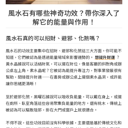
風水石有哪些神奇功效？帶你深入了
解它的能量與作用！
風水石真的可以招財、避邪、化煞嗎？
風水石的功效主要集中在招財、避邪和化煞這三大方面。你可能不
知道，它們被認為是透過能量場域來影響運勢的。
想提升財運
？
黃水晶據說可以活絡財氣，可以擺在財位，像是客廳的斜對角或辦
公桌左上角。紫水晶呢？它被認為能提升專注力，對事業發展很有
幫助，間接提升財運——在書房或辦公桌上擺個紫水晶洞，或許能
讓你思緒更清晰！
至於避邪化煞，黑曜石據說可以吸收負能量，可以戴在身上，或擺
在廁所、臥室角落這些容易聚集負能量的地方。還有桃木，傳統上
被認為可以驅散陰邪，掛在大門或窗戶上就很適合。
不得不說，這些功效目前沒有科學依據，主要還是基於傳統文化和