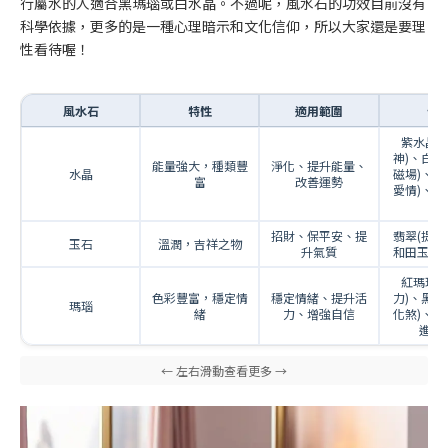
行屬水的人適合黑瑪瑙或白水晶。不過呢，風水石的功效目前沒有
科學依據，更多的是一種心理暗示和文化信仰，所以大家還是要理
性看待喔！
風水石
特性
適用範圍
例
紫水晶(
神)、白水
能量強大，種類豐
淨化、提升能量、
水晶
磁場)、粉
富
改善運勢
愛情)、黃
財)
招財、保平安、提
翡翠(提升
玉石
溫潤，吉祥之物
升氣質
和田玉(帶
紅瑪瑙(
色彩豐富，穩定情
穩定情緒、提升活
力)、黑瑪
瑪瑙
緒
力、增強自信
化煞)、藍
進溝