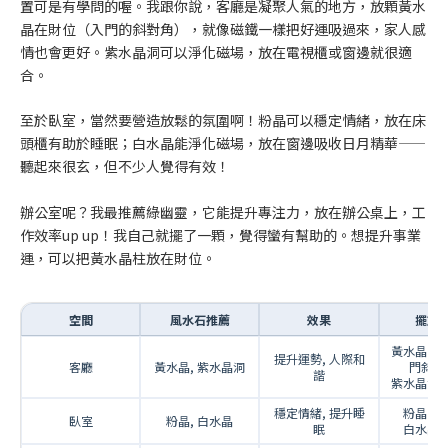
置可是有學問的喔。我跟你說，客廳是凝聚人氣的地方，放顆黃水
晶在財位（入門的斜對角），就像磁鐵一樣把好運吸過來，家人感
情也會更好。紫水晶洞可以淨化磁場，放在電視櫃或窗邊就很適
合。
至於臥室，當然要營造放鬆的氛圍啊！粉晶可以穩定情緒，放在床
頭櫃有助於睡眠；白水晶能淨化磁場，放在窗邊吸收日月精華——
聽起來很玄，但不少人覺得有效！
辦公室呢？我最推薦綠幽靈，它能提升專注力，放在辦公桌上，工
作效率up up！我自己就擺了一顆，覺得蠻有幫助的。想提升事業
運，可以把黃水晶柱放在財位。
空間
風水石推薦
效果
擺放
黃水晶：
提升運勢, 人際和
客廳
黃水晶, 紫水晶洞
門斜對
諧
紫水晶洞
穩定情緒, 提升睡
粉晶：
臥室
粉晶, 白水晶
眠
白水晶