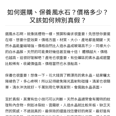
如何選購、保養風水石？價格多少？
又該如何辨別真假？
選風水石啊，就像挑禮物一樣，預算和需求很重要！先想想你要擺
在哪、想要什麼效果。價格方面，材質、大小、產地都是關鍵。天
然水晶能量磁場強，價格自然比人造水晶或玻璃高不少，同樣大小
的白水晶簇，天然的可能貴好幾倍甚至幾十倍！ 體積越大，價格
也越高，這很好理解吧？產地也很重要，有些礦區的紫水晶或碧璽
比較稀有，收藏價值高，價格當然也水漲船高。
保養也很重要！想像一下，花大錢買了顆漂亮的紫水晶，結果曬太
陽褪色了，多心疼啊！所以記得避免陽光直射和碰撞。清潔也很簡
單，清水沖洗就好，千萬別用化學清潔劑，會腐蝕水晶表面。
至於真假，其實有些小技巧可以判斷。天然水晶通常會有獨特的紋
理和內含物，例如冰裂紋、雲霧狀，人造水晶就比較呆板，缺乏天
然的質感。不過說真的，最保險的還是找信譽好的商家，最好是有