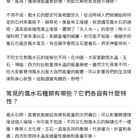
樣，是為了讓環境能量更舒適，例如化解煞氣或提升運勢。
不得不說，風水石的歷史可是相當悠久！從古時候人們就開始用特
定的石材來蓋房子、辦祭祀。像是帝王陵寢，就很講究風水石的運
用。漢高祖長陵用黃土堆築，體現了「天人合一」的思想；明十三
陵則用了很多漢白玉，彰顯皇權的威嚴。你可能不知道，連廟宇的
基石也蘊含風水理念，有些廟宇會用玉石當基石，祈求神靈保佑。
不同文化對風水石的理解也不同。在中國，大家喜歡用水晶、玉
石、瑪瑙；西方則比較重視水晶的能量療癒。雖然文化背景不同，
但大家都覺得風水石是大自然能量的載體，可以影響我們的生活環
境和身心狀態。這點還蠻有趣的，對吧？
常見的風水石種類有哪些？它們各自有什麼特
性？
風水石啊，其實就是被認為帶有能量的天然礦石，可以影響周遭環
境或個人磁場。你可能不知道，不同文化對風水石的解讀也不一樣
喔！像華人文化裡，玉石一直是吉祥的象徵，代表權力、財富和長
壽；西方則常用水晶來做靈性療癒和能量平衡。