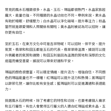
常見的風水石種類很多，水晶、玉石、瑪瑙都很熱門。水晶家族超
龐大，能量也強，不同種類的水晶功效也不同。舉例來說，紫水晶
有助於睡眠，舒緩壓力；白水晶可以淨化磁場，提升專注力；粉晶
當然就是跟愛情和人際關係有關啦；黃水晶則被認為可以招財，讓
你更有自信。
至於玉石，在東方文化中可是吉祥物呢！可以招財、保平安、提升
氣質。翡翠和和田玉都是玉石的代表，翡翠翠綠溫潤，據說可以提
升佩戴者的氣質和運勢；和田玉則是因為溫潤的質地和深厚的文化
底蘊而備受喜愛，據說可以帶來好運和平安。
瑪瑙的顏色很豐富，可以穩定情緒、提升活力、增強自信。不同顏
色的瑪瑙能量也不一樣喔！紅瑪瑙可以提升活力和熱情；黑瑪瑙可
以辟邪化煞，讓你比較有安全感；藍瑪瑙則可以促進溝通和表達能
力。
挑選風水石的時候，除了考慮它的特性和功效，也要考慮個人需求
和五行屬性。有些人會覺得五行屬火的人適合紅瑪瑙或紫水晶，五