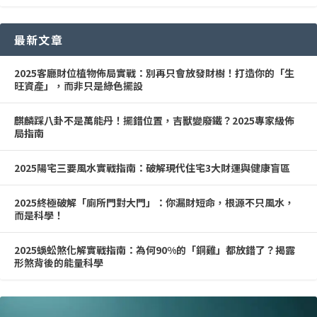
最新文章
2025客廳財位植物佈局實戰：別再只會放發財樹！打造你的「生
旺資產」，而非只是綠色擺設
麒麟踩八卦不是萬能丹！擺錯位置，吉獸變廢鐵？2025專家級佈
局指南
2025陽宅三要風水實戰指南：破解現代住宅3大財運與健康盲區
2025終極破解「廁所門對大門」：你漏財短命，根源不只風水，
而是科學！
2025蜈蚣煞化解實戰指南：為何90%的「銅雞」都放錯了？揭露
形煞背後的能量科學