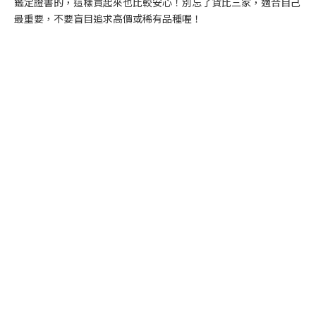
鑑定證書的，這樣買起來也比較安心！別忘了貨比三家，適合自己
最重要，不要盲目追求高價或稀有品種喔！