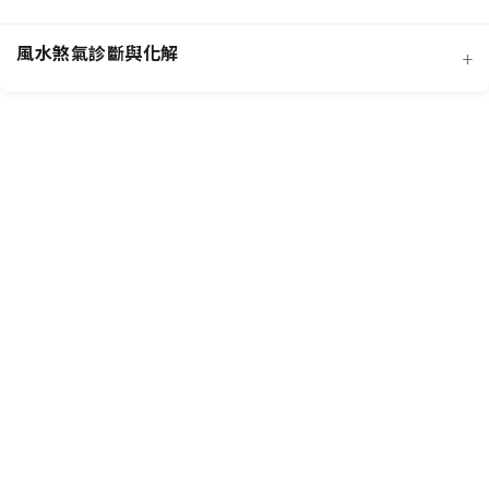
風水煞氣診斷與化解
+
客廳風水規劃
招桃花與人緣
臥室風水規劃
主要風水流派
提升事業學業運
廚房風水規劃
常見外部形煞
核心哲學概念
招財運佈局
商業店面風水
風水化煞物應用
風水專業工具
增進健康運
書房與辦公室風水
常見內部形煞