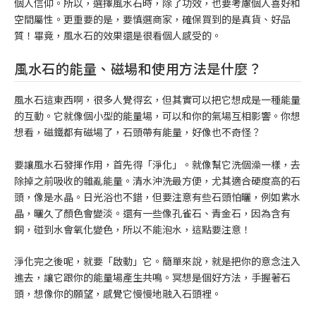
個人信仰。所以，選擇風水石時，除了功效，也要考慮個人喜好和
空間屬性。更重要的是，要慎選商家，確保買到的是真貨、好品
質！畢竟，風水石的效果還是很看個人感受的。
風水石的能量、磁場和使用方法是什麼？
風水石這東西啊，很多人覺得玄，但其實可以把它想成是一種能量
的互動。它就像個小型的能量場，可以和你的氣場互相影響。你想
想看，磁鐵都有磁場了，石頭帶有能量，好像也不奇怪？
要讓風水石發揮作用，首先得「淨化」。就像幫它洗個澡一樣，去
除掉之前吸收的雜亂能量。清水沖洗最方便，尤其適合硬度高的石
頭，像是水晶。日光浴也不錯，但要注意有些石頭怕曬，例如紫水
晶，曬久了顏色會變淡。還有一些像孔雀石、青金石，因為含有
銅，碰到水會氧化變色，所以不能泡水，這點要注意！
淨化完之後呢，就要「啟動」它。簡單來說，就是把你的意念注入
進去，讓它跟你的能量場產生共鳴。冥想是個好方法，手握著石
頭，想像你的願望，感覺它慢慢地融入石頭裡。