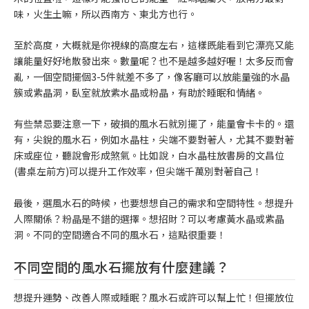
味，火生土嘛，所以西南方、東北方也行。
至於高度，大概就是你視線的高度左右，這樣既能看到它漂亮又能
讓能量好好地散發出來。數量呢？也不是越多越好喔！太多反而會
亂，一個空間擺個3-5件就差不多了，像客廳可以放能量強的水晶
簇或紫晶洞，臥室就放紫水晶或粉晶，有助於睡眠和情緒。
有些禁忌要注意一下，破損的風水石就別擺了，能量會卡卡的。還
有，尖銳的風水石，例如水晶柱，尖端不要對著人，尤其不要對著
床或座位，聽說會形成煞氣。比如說，白水晶柱放書房的文昌位
(書桌左前方)可以提升工作效率，但尖端千萬別對著自己！
最後，選風水石的時候，也要想想自己的需求和空間特性。想提升
人際關係？粉晶是不錯的選擇。想招財？可以考慮黃水晶或紫晶
洞。不同的空間適合不同的風水石，這點很重要！
不同空間的風水石擺放有什麼建議？
想提升運勢、改善人際或睡眠？風水石或許可以幫上忙！但擺放位