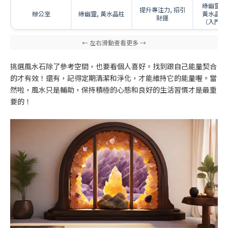
綠幽靈：
提升專注力, 招引
辦公室
綠幽靈, 黃水晶柱
黃水晶柱
財運
（入門斜
挑選風水石除了參考空間，也要看個人喜好。找到跟自己能量契合
的才有效！還有，記得定期清潔和淨化，才能維持它的能量喔。當
然啦，風水只是輔助，保持積極的心態和良好的生活習慣才是最重
要的！