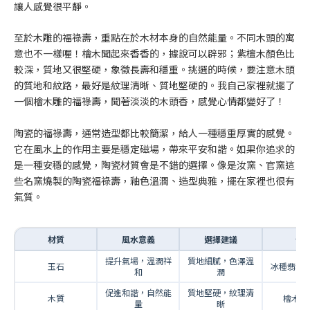
讓人感覺很平靜。
至於木雕的福祿壽，重點在於木材本身的自然能量。不同木頭的寓
意也不一樣喔！檜木聞起來香香的，據說可以辟邪；紫檀木顏色比
較深，質地又很堅硬，象徵長壽和穩重。挑選的時候，要注意木頭
的質地和紋路，最好是紋理清晰、質地堅硬的。我自己家裡就擺了
一個檜木雕的福祿壽，聞著淡淡的木頭香，感覺心情都變好了！
陶瓷的福祿壽，通常造型都比較簡潔，給人一種穩重厚實的感覺。
它在風水上的作用主要是穩定磁場，帶來平安和諧。如果你追求的
是一種安穩的感覺，陶瓷材質會是不錯的選擇。像是汝窯、官窯這
些名窯燒製的陶瓷福祿壽，釉色溫潤、造型典雅，擺在家裡也很有
氣質。
材質
風水意義
選擇建議
例
提升氣場，溫潤祥
質地細膩，色澤溫
玉石
冰種翡翠
和
潤
促進和諧，自然能
質地堅硬，紋理清
木質
檜木、
量
晰