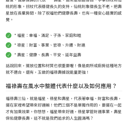
桃的形象。拐杖代表穩健長久的支持，仙桃則象徵長生不老。把壽
星放在長輩房間，除了祝福他們健康長壽，也有一種安心踏實的感
覺。
* 福星：幸福、滿足、子孫、家庭和睦
* 祿星：財富、事業、官祿、升遷、財運
* 壽星：健康、長壽、平安、延年益壽
話說回來，擺放位置和材質也很重要喔！像是廁所或廚房這種地方
就不適合。還有，玉做的福祿壽據說能量更強！
福祿壽在風水中整體代表什麼以及如何應用？
福祿壽三仙，就是福星、祿星和壽星，代表著幸福、財富和長壽，
擺在家裡希望帶來好運嘛！他們三個不是單獨作用的，要擺在一起
才有加乘效果。你想想，福星帶來好運，祿星掌管財運事業，壽星
保佑健康長壽，這不就是我們追求的人生圓滿嗎？