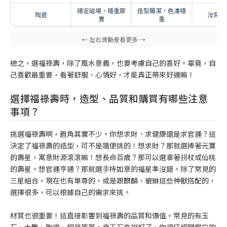
穩定磁場，穩重厚
造型簡潔，色澤穩
陶瓷
汝窯、
實
重
總之，選福祿壽，除了風水意義，也要考慮自己的喜好。畢竟，自
己喜歡最重要，看著舒服、心情好，才能真正帶來好運嘛！
選擇福祿壽時，造型、品質和購買有哪些注意
事項？
挑選福祿壽啊，眉角其實不少。你想求財、求健康還是求官運？這
決定了福祿壽的造型，可不是隨便挑的！想求財？那就選捧著元寶
的壽星，寓意財源滾滾嘛！想長命百歲？那可以選拿著拐杖或仙桃
的壽星。想官運亨通？那就選手持如意的福星準沒錯。除了常見的
三星組合，現在也有單尊的，或是跟麒麟、貔貅這些神獸搭配的，
選擇很多，可以根據自己的需求來挑。
材質也很重要！這直接影響到福祿壽的品質和價值。常見的有玉
石、木雕、陶瓷、銅器等等。拿玉石來說好了，你得仔細觀察它的