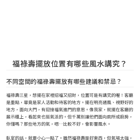
福祿壽擺放位置有哪些風水講究？
不同空間的福祿壽擺放有哪些建議和禁忌？
福祿壽三星，想擺在家裡招福又招財，位置可是有講究的喔！客廳
是重點，畢竟是家人活動和待客的地方。擺在明亮通風、視野好的
地方，面向大門，有迎接福氣進門的意思。像我家，就擺在客廳的
展示櫃上，看起來也挺氣派的。但千萬別讓他們面向廁所或廚房，
你懂嗎？那些地方的氣，嗯…比較不好，會影響風水。
臥室的話，就要小心一點了。雖然福祿壽是好東西，但氣場太強，