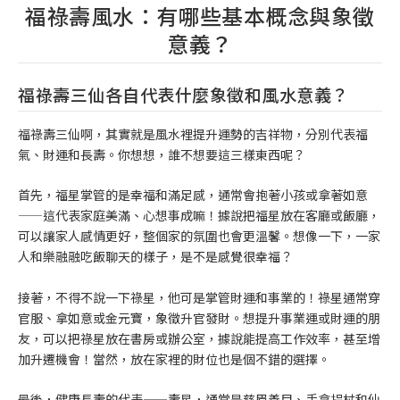
福祿壽風水：有哪些基本概念與象徵
意義？
福祿壽三仙各自代表什麼象徵和風水意義？
福祿壽三仙啊，其實就是風水裡提升運勢的吉祥物，分別代表福
氣、財運和長壽。你想想，誰不想要這三樣東西呢？
首先，福星掌管的是幸福和滿足感，通常會抱著小孩或拿著如意
——這代表家庭美滿、心想事成嘛！據說把福星放在客廳或飯廳，
可以讓家人感情更好，整個家的氛圍也會更溫馨。想像一下，一家
人和樂融融吃飯聊天的樣子，是不是感覺很幸福？
接著，不得不說一下祿星，他可是掌管財運和事業的！祿星通常穿
官服、拿如意或金元寶，象徵升官發財。想提升事業運或財運的朋
友，可以把祿星放在書房或辦公室，據說能提高工作效率，甚至增
加升遷機會！當然，放在家裡的財位也是個不錯的選擇。
最後，健康長壽的代表——壽星，通常是慈眉善目、手拿拐杖和仙