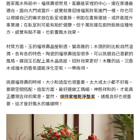
居家風水佈局中，福祿壽很常見。客廳是家裡的中心，擺在那邊最
適合，面向大門或窗戶，感覺就像迎接福氣財氣進門一樣。你也可
以根據自己的需求放在臥室或書房，例如在書房擺放，或許能提升
事業運；在臥室則可能有助於健康。但千萬別擺在廁所廚房這種地
方，感覺有點不敬，也影響風水效果。
材質方面，玉的福祿壽晶瑩剔透，蠻高雅的；木頭的則比較自然溫
潤，各有各的特色。陶瓷的福祿壽造型很多，可以挑選自己喜歡的
風格。據說玉石配上黃水晶底座，招財效果更好！木雕的話，沉香
木或檜木的香氣還能淨化空氣，一舉兩得。
挑選福祿壽的時候，大小和造型也很重要。太大或太小都不好看，
要跟空間搭配。造型方面，最好選做工精細、神態祥和的，才能真
正體現吉祥的寓意。當然，
保持家裡乾淨整潔
、通風良好也很重
要，這才是好風水的基礎啊！