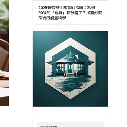
2025蜈蚣煞化解實戰指南：為何
90%的「銅雞」都放錯了？揭露形煞
背後的能量科學