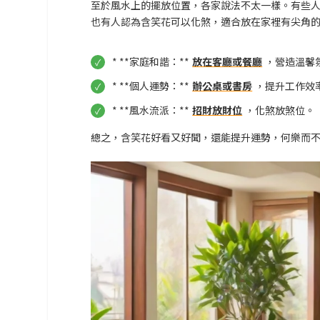
至於風水上的擺放位置，各家說法不太一樣。有些
也有人認為含笑花可以化煞，適合放在家裡有尖角
* **家庭和諧：**
放在客廳或餐廳
，營造溫馨
* **個人運勢：**
辦公桌或書房
，提升工作效
* **風水流派：**
招財放財位
，化煞放煞位。
總之，含笑花好看又好聞，還能提升運勢，何樂而