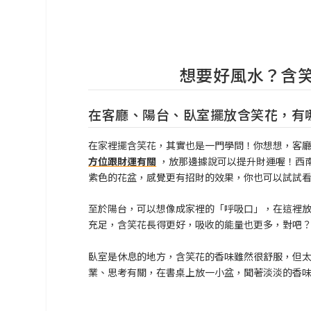
想要好風水？含
在客廳、陽台、臥室擺放含笑花，有
在家裡擺含笑花，其實也是一門學問！你想想，客
方位跟財運有關
，放那邊據說可以提升財運喔！西
紫色的花盆，感覺更有招財的效果，你也可以試試
至於陽台，可以想像成家裡的「呼吸口」，在這裡
充足，含笑花長得更好，吸收的能量也更多，對吧
臥室是休息的地方，含笑花的香味雖然很舒服，但
業、思考有關，在書桌上放一小盆，聞著淡淡的香