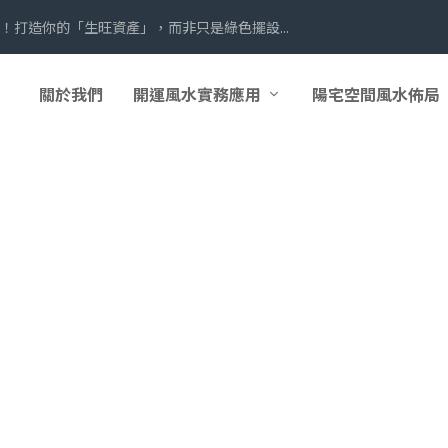
！打造你的「生旺資產」，而非只是綠色擺設...
關於我們
開運風水實務應用
陽宅空間風水佈局