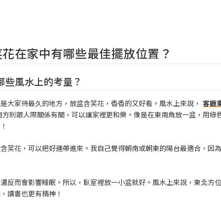
笑花在家中有哪些最佳擺放位置？
哪些風水上的考量？
廳是大家待最久的地方，放盆含笑花，香香的又好看。風水上來說，
客廳
南方則跟人際關係有關，可以讓家裡更和樂。像是在東南角放一盆，用綠
看！
放含笑花，可以把好運帶進來。我自己覺得朝南或朝東的陽台最適合，因
？
太濃反而會影響睡眠。所以，臥室裡放一小盆就好。風水上來說，東北方
味，讀書也更有精神！