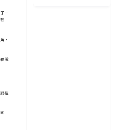
客廳風水規劃
放了一
比較
招桃花與人緣
臥室風水規劃
尖角，
主要風水流派
提升事業學業運
廚房風水規劃
常見外部形煞
核心哲學概念
果聽說
招財運佈局
商業店面風水
風水化煞物應用
風水專業工具
增進健康運
書房與辦公室風水
客廳裡
常見內部形煞
際關