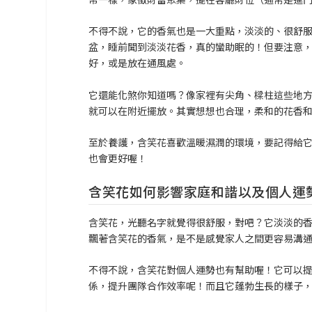
不得不說，它的香氣也是一大重點，淡淡的、很舒
盆，睡前聞到淡淡花香，真的蠻助眠的！但要注意
好，或是放在通風處。
它還能化煞你知道嗎？像家裡有尖角、樑柱這些地
就可以在附近擺放。其實想想也合理，柔和的花香
至於養護，含笑花喜歡溫暖濕潤的環境，要記得給
也會更好喔！
含笑花如何影響家庭和諧以及個人運
含笑花，光聽名字就覺得很舒服，對吧？它淡淡的
飄著含笑花的香氣，是不是感覺家人之間更容易溝
不得不說，含笑花對個人運勢也有幫助喔！它可以
係，提升團隊合作效率呢！而且它蓬勃生長的樣子