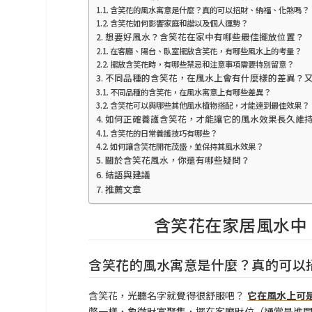
含笑花的風水寓意是什麼？真的可以招財、納福、化煞嗎？
含笑花如何影響家庭和諧以及個人運勢？
想要好風水？含笑花在家中有哪些最佳擺放位置？
在客廳、陽台、臥室擺放含笑花，有哪些風水上的考量？
擺放含笑花時，有哪些禁忌和注意事項需要特別留意？
不同品種的含笑花，在風水上會有什麼樣的差異？
不同品種的含笑花，在風水寓意上有哪些差異？
含笑花可以與哪些其他風水植物搭配，才能達到最佳效果？
如何正確養護含笑花，才能讓它的風水效果長久維
含笑花的日常養護技巧有哪些？
如何讓含笑花開花茂盛，並保持其風水效果？
關於含笑花風水，你還有哪些疑問？
結語與建議
推薦文章
含笑花在家居風水中
含笑花的風水寓意是什麼？真的可以
含笑花，光聽名字就覺得很舒服吧？
它在風水上可
幣一樣，象徵財富聚集，擺在客廳財位（通常是進