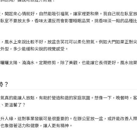
服，聞起來心情就好，自然能吸引福氣，讓家裡更和樂。我自己就在臥室
，臥室不要放太多，香味太濃反而會影響睡眠品質，挑香味淡一點的品種
方，風水上來說比較不好，放盆含笑花可以柔化煞氣。例如大門如果正對
和外型，多少能緩和尖銳的視覺感受。
它曬曬太陽、澆澆水。定期修剪，除了美觀，也能讓它長得更好，風水效
勢？
香氣真的能讓人放鬆，有助於營造和諧的家庭氛圍。想像一下，晚餐時，
通、更溫馨了？
提升人緣，這對事業發展可是很重要的。在辦公室放一盆，或許能改善人
，也象徵著活力和健康，讓人更有精神。