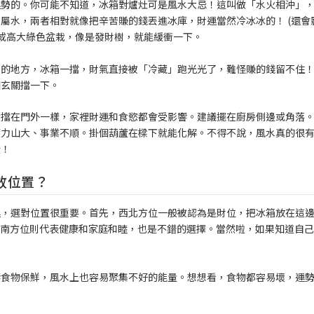
運勢的。你可能不知道，冰箱對爐灶可是風水大忌！這叫做「水火相沖」
屬水，兩者相對就像把辛苦賺的錢丟進冰庫，財運當然冷冰冰的！ (還會
風或高大綠色盆栽，像是發財樹，就能緩衝一下。
出的地方，冰箱一擋，財氣直接被「冷藏」跑光光了，難怪賺的錢留不住
個玄關擋一下。
爺擋在門外一樣，家裡財運和食慾都會受影響。建議擺在廚房側邊或角落
壓力山大、事業不順。掛個葫蘆在樑下就能化解。不得不說，風水真的很
喔！
放位置？
運，選對位置很重要。首先，西北方位一般被認為是財位，把冰箱放在這
 東南方位則代表健康和家庭和睦，也是不錯的選擇。當然啦，如果知道自
響食物保鮮，風水上也容易聚集不好的能量。想想看，食物都容易壞，運