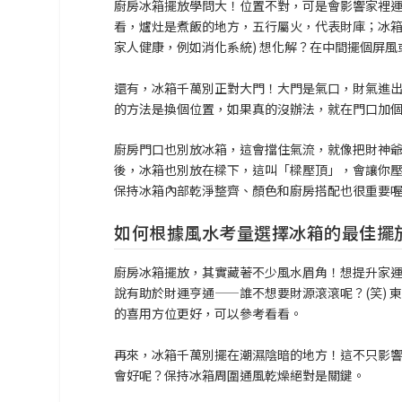
廚房冰箱擺放學問大！位置不對，可是會影響家裡
看，爐灶是煮飯的地方，五行屬火，代表財庫；冰箱
家人健康，例如消化系統) 想化解？在中間擺個屏
還有，冰箱千萬別正對大門！大門是氣口，財氣進
的方法是換個位置，如果真的沒辦法，就在門口加
廚房門口也別放冰箱，這會擋住氣流，就像把財神
後，冰箱也別放在樑下，這叫「樑壓頂」，會讓你
保持冰箱內部乾淨整齊、顏色和廚房搭配也很重要
如何根據風水考量選擇冰箱的最佳擺
廚房冰箱擺放，其實藏著不少風水眉角！想提升家
說有助於財運亨通——誰不想要財源滾滾呢？(笑)
的喜用方位更好，可以參考看看。
再來，冰箱千萬別擺在潮濕陰暗的地方！這不只影
會好呢？保持冰箱周圍通風乾燥絕對是關鍵。