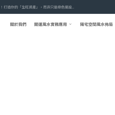
！打造你的「生旺資產」，而非只是綠色擺設...
關於我們
開運風水實務應用
陽宅空間風水佈局