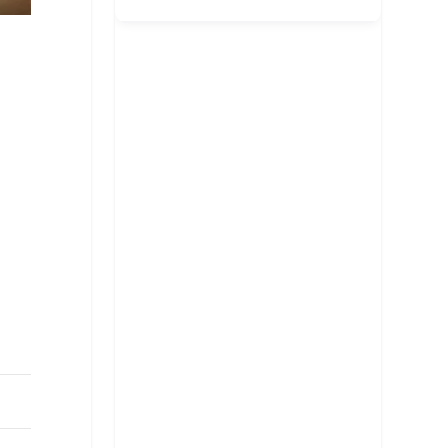
客廳風水規劃
招桃花與人緣
臥室風水規劃
主要風水流派
提升事業學業運
廚房風水規劃
常見外部形煞
核心哲學概念
招財運佈局
商業店面風水
風水化煞物應用
風水專業工具
增進健康運
書房與辦公室風水
常見內部形煞