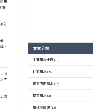
，想想
影響
！最好
。最
有趣，
文章分類
主要風水流派
(19)
住家風水
(24)
邊，據
己八字
商業店面風水
(15)
商業風水
(3)
勢怎麼
增進健康運
(13)