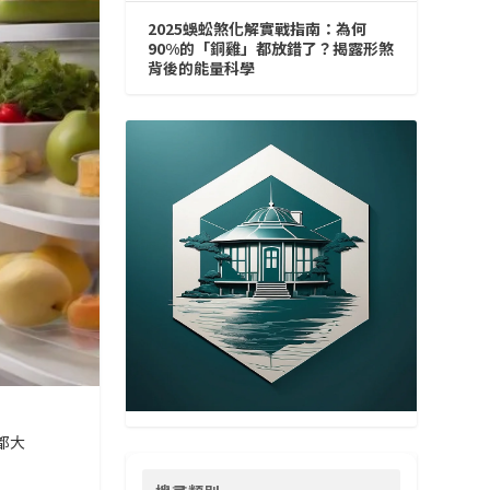
2025蜈蚣煞化解實戰指南：為何
90%的「銅雞」都放錯了？揭露形煞
背後的能量科學
都大