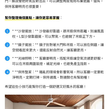
門，據說會把財氣反射出去，可以調整角度或用布簾遮蓋。還有，
保持客廳明亮也很重要！
幫你整理幾個重點，讓你更容易掌握
：
* **沙發擺放：** 沙發最好靠牆，跟吊扇保持距離，別讓風直
吹。L型沙發靠牆擺，可以聚氣，也避開了吊扇正下方。
* **鏡子擺放：** 鏡子別對著大門和吊扇，可以放在側牆，讓
空間看起來更大，還能反射自然光，讓客廳更亮。
* **光線照明：** 客廳要明亮，搭配吊扇讓空氣流通更舒服。
可以在吊扇周圍裝燈，補足光線，也避免產生陰影。
* **保持整潔：** 雜亂的環境會影響氣場，所以客廳一定要乾
淨明亮。定期打掃、保持通風，對運勢也有幫助喔！
希望這些小技巧能幫你打造一個舒適又好風水的客廳！