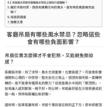
吊扇風水和其他客廳風水禁忌之間有什麼關聯？
關於吊扇材質、顏色和運轉方向的風水，還有哪些需要補充說
明？
結語與建議
推薦文章
客廳吊扇有哪些風水禁忌？忽略這些
會有哪些負面影響？
吊扇位置怎麼擺才不會犯煞，又能避免壓迫
感？
客廳裝吊扇，除了涼快，風水也很重要！位置裝錯了，可是會影響
運勢和心情的。你想想，整天坐在沙發上，頭頂有個吊扇一直轉啊
轉的，是不是會有種莫名的壓力？這就是風水中說的「壓頂煞」，
容易讓人感到緊張、睡不好。所以啊，吊扇最好裝在沙發旁邊或前
面一點，保持點距離比較舒服。
還有啊，如果客廳有樑，吊扇千萬別裝在樑的正下方！原本樑壓頂