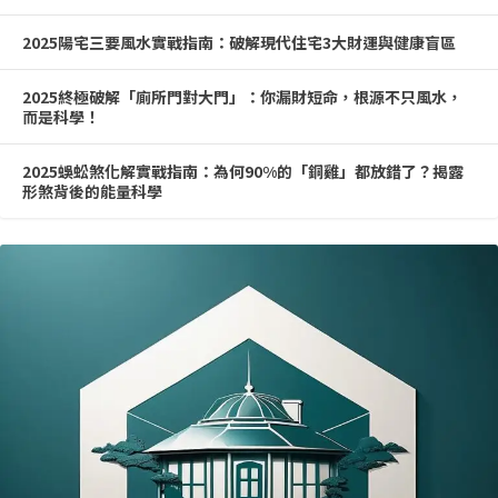
2025陽宅三要風水實戰指南：破解現代住宅3大財運與健康盲區
2025終極破解「廁所門對大門」：你漏財短命，根源不只風水，
而是科學！
2025蜈蚣煞化解實戰指南：為何90%的「銅雞」都放錯了？揭露
形煞背後的能量科學