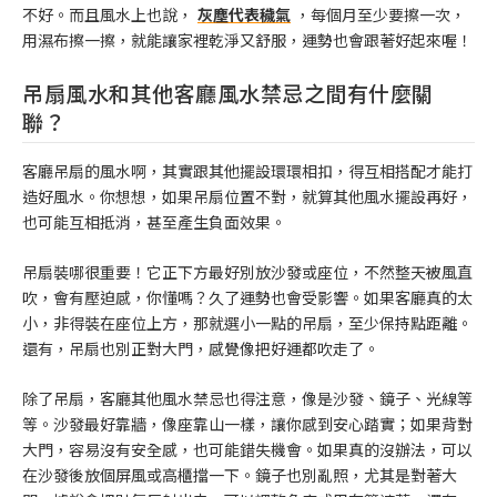
不好。而且風水上也說，
灰塵代表穢氣
，每個月至少要擦一次，
用濕布擦一擦，就能讓家裡乾淨又舒服，運勢也會跟著好起來喔！
吊扇風水和其他客廳風水禁忌之間有什麼關
聯？
客廳吊扇的風水啊，其實跟其他擺設環環相扣，得互相搭配才能打
造好風水。你想想，如果吊扇位置不對，就算其他風水擺設再好，
也可能互相抵消，甚至產生負面效果。
吊扇裝哪很重要！它正下方最好別放沙發或座位，不然整天被風直
吹，會有壓迫感，你懂嗎？久了運勢也會受影響。如果客廳真的太
小，非得裝在座位上方，那就選小一點的吊扇，至少保持點距離。
還有，吊扇也別正對大門，感覺像把好運都吹走了。
除了吊扇，客廳其他風水禁忌也得注意，像是沙發、鏡子、光線等
等。沙發最好靠牆，像座靠山一樣，讓你感到安心踏實；如果背對
大門，容易沒有安全感，也可能錯失機會。如果真的沒辦法，可以
在沙發後放個屏風或高櫃擋一下。鏡子也別亂照，尤其是對著大