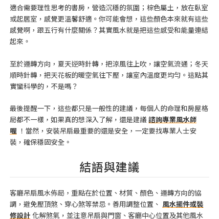
適合需要理性思考的書房，營造沉穩的氛圍；棕色屬土，放在臥室
或起居室，感覺更溫馨舒適。你可能會想，這些顏色本來就有這些
感覺啊，跟五行有什麼關係？其實風水就是把這些感受和能量連結
起來。
至於運轉方向，夏天逆時針轉，把涼風往上吹，讓空氣流通；冬天
順時針轉，把天花板的暖空氣往下壓，讓室內溫度更均勻。這點其
實蠻科學的，不是嗎？
最後提醒一下，這些都只是一般性的建議，每個人的命理和房屋格
局都不一樣，如果真的想深入了解，還是建議
諮詢專業風水師
喔
！當然，安裝吊扇最重要的還是安全，一定要找專業人士安
裝，確保穩固安全。
結語與建議
客廳吊扇風水佈局，重點在於位置、材質、顏色、運轉方向的協
調，避免壓頂煞、穿心煞等禁忌。善用調整位置、
風水擺件或裝
修設計
化解煞氣，並注意吊扇與門窗、客廳中心位置及其他風水