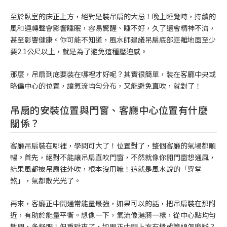
至於臥室的床正上方，絕對是裝吊扇的大忌！晚上睡覺時，持續的
風和運轉聲會影響睡眠，容易驚醒、睡不好，久了還會精神不濟，
甚至影響健康。你可能不知道，風水師建議吊扇底部距離地面至少
要2.1公尺以上，就是為了避免這種壓迫感。
那麼，吊扇到底要裝在哪裡才好呢？其實很簡單，裝在客廳中央或
略偏中心的位置，讓氣流均勻分布，又能避免直吹，就對了！
吊扇的安裝位置與門窗、客廳中心位置有什麼
關係？
客廳吊扇裝在哪裡，學問可大了！位置對了，整個客廳的氣場都順
暢。首先，絕對不能讓吊扇直吹門窗，不然就像你開門窗想通風，
結果風都被吊扇往外吹，根本沒用嘛！這就是風水說的「穿堂
煞」，氣都散光光了。
再來，客廳正中間通常能量最強，如果可以的話，把吊扇裝在那附
近，有助於能量平衡。想像一下，氣流像漣漪一樣，從中心點均勻
散開，多舒服！但重點來了，如果正中間上方有樑或管線怎麼辦？