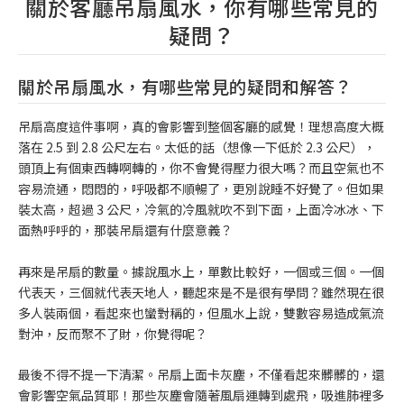
關於客廳吊扇風水，你有哪些常見的
疑問？
關於吊扇風水，有哪些常見的疑問和解答？
吊扇高度這件事啊，真的會影響到整個客廳的感覺！理想高度大概
落在 2.5 到 2.8 公尺左右。太低的話（想像一下低於 2.3 公尺），
頭頂上有個東西轉啊轉的，你不會覺得壓力很大嗎？而且空氣也不
容易流通，悶悶的，呼吸都不順暢了，更別說睡不好覺了。但如果
裝太高，超過 3 公尺，冷氣的冷風就吹不到下面，上面冷冰冰、下
面熱呼呼的，那裝吊扇還有什麼意義？
再來是吊扇的數量。據說風水上，單數比較好，一個或三個。一個
代表天，三個就代表天地人，聽起來是不是很有學問？雖然現在很
多人裝兩個，看起來也蠻對稱的，但風水上說，雙數容易造成氣流
對沖，反而聚不了財，你覺得呢？
最後不得不提一下清潔。吊扇上面卡灰塵，不僅看起來髒髒的，還
會影響空氣品質耶！那些灰塵會隨著風扇運轉到處飛，吸進肺裡多