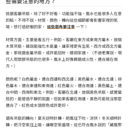
些需要注意的地方？
挑選客廳吊扇，除了好不好看、功能強不強，風水也是很多人在意
的點。不得不說，材質、顏色、轉向這些細節都會影響家裡的氣
場。想打造舒服的家，
這些眉角要注意
一下！
材質方面，主要是看五行。例如，客廳在東方或東南方屬木，放個
木質吊扇，據說能強化木能量，讓家裡更有生氣。西方或西北方屬
金，那就選金屬吊扇，或許能招財、穩固家運。（不過老實說，現
代人用塑膠吊扇的也很多，風水上好像歸類成火性，適合擺在南
方。）
顏色呢？白色屬金，適合西邊和西北邊；黑色屬水，適合北邊；棕
色屬木，適合東邊和東南邊；紅色屬火，適合南邊；黃色屬土，適
合中間、西南和東北。例如，客廳在北邊，放個黑色吊扇，感覺蠻
搭的，能營造平靜的氛圍。但如果客廳在南邊，黑色可能就沒那麼
適合了，紅色或木頭原色或許更好。
還有吊扇的轉向！夏天逆時針轉，把風往下吹，涼快！冬天順時針
轉，把冷空氣往上吸，讓暖空氣循環。這也符合風水說的「藏風聚