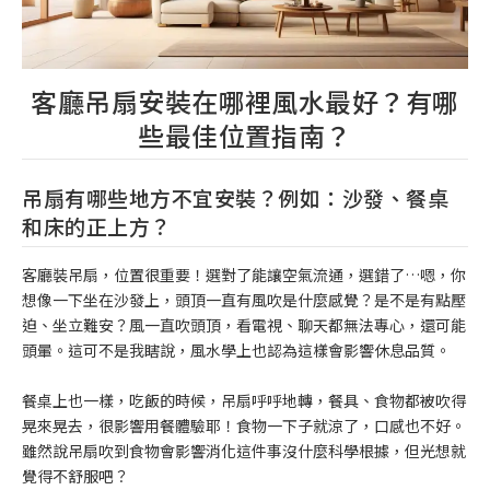
客廳吊扇安裝在哪裡風水最好？有哪
些最佳位置指南？
吊扇有哪些地方不宜安裝？例如：沙發、餐桌
和床的正上方？
客廳裝吊扇，位置很重要！選對了能讓空氣流通，選錯了…嗯，你
想像一下坐在沙發上，頭頂一直有風吹是什麼感覺？是不是有點壓
迫、坐立難安？風一直吹頭頂，看電視、聊天都無法專心，還可能
頭暈。這可不是我瞎說，風水學上也認為這樣會影響休息品質。
餐桌上也一樣，吃飯的時候，吊扇呼呼地轉，餐具、食物都被吹得
晃來晃去，很影響用餐體驗耶！食物一下子就涼了，口感也不好。
雖然說吊扇吹到食物會影響消化這件事沒什麼科學根據，但光想就
覺得不舒服吧？