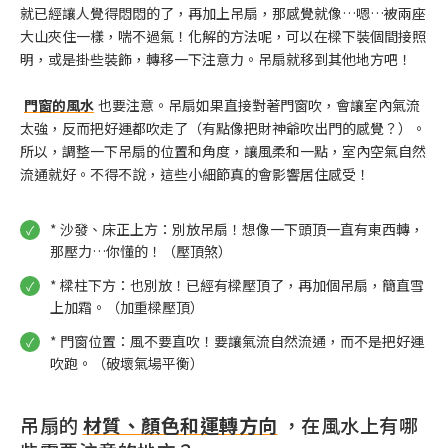
就已經讓人覺得悶悶的了，再加上吊扇，那感覺就像…嗯…被兩座
大山夾住一樣，喘不過氣！化解的方法呢，可以在樑下裝個間接照
明，或是掛些裝飾，轉移一下注意力。吊扇就移到其他地方吧！
門窗的風水
也要注意。吊扇如果直接對著門窗吹，會讓室內氣流
太強，反而把好運都吹走了（有點像把財神爺吹出門的感覺？）。
所以，調整一下吊扇的位置和角度，讓風柔和一點，室內空氣自然
流通就好。不得不說，這些小細節真的會影響居住感受！
* 沙發、床正上方：別放吊扇！想像一下頭頂一直有東西轉，
那壓力…你懂的！（壓頂煞）
* 樑柱下方：也別放！已經有樑壓頂了，再加個吊扇，簡直雪
上加霜。（加重樑壓頂）
* 門窗位置：風不要直吹！要讓氣流自然流通，而不是把好運
吹跑。（破壞氣場平衡）
吊扇的
材質、顏色和運轉方向
，在風水上有哪