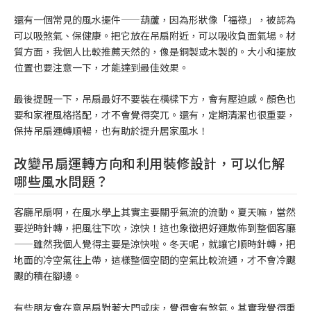
還有一個常見的風水擺件——葫蘆，因為形狀像「福祿」，被認為
可以吸煞氣、保健康。把它放在吊扇附近，可以吸收負面氣場。材
質方面，我個人比較推薦天然的，像是銅製或木製的。大小和擺放
位置也要注意一下，才能達到最佳效果。
最後提醒一下，吊扇最好不要裝在橫樑下方，會有壓迫感。顏色也
要和家裡風格搭配，才不會覺得突兀。還有，定期清潔也很重要，
保持吊扇運轉順暢，也有助於提升居家風水！
改變吊扇運轉方向和利用裝修設計，可以化解
哪些風水問題？
客廳吊扇啊，在風水學上其實主要關乎氣流的流動。夏天嘛，當然
要逆時針轉，把風往下吹，涼快！這也象徵把好運散佈到整個客廳
——雖然我個人覺得主要是涼快啦。冬天呢，就讓它順時針轉，把
地面的冷空氣往上帶，這樣整個空間的空氣比較流通，才不會冷颼
颼的積在腳邊。
有些朋友會在意吊扇對著大門或床，覺得會有煞氣。其實我覺得重