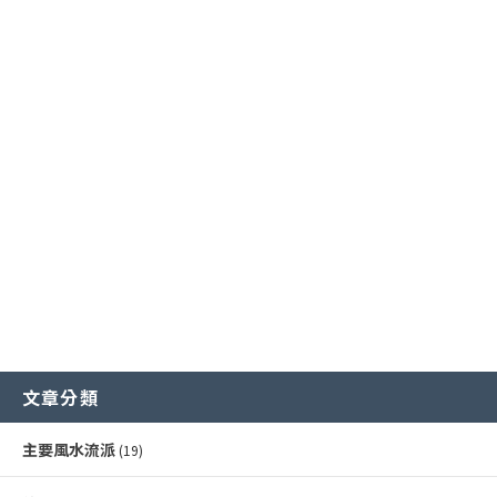
主要風水流派
提升事業學業運
廚房風水規劃
常見外部形煞
核心哲學概念
招財運佈局
商業店面風水
風水化煞物應用
風水專業工具
增進健康運
書房與辦公室風水
常見內部形煞
文章分類
主要風水流派
(19)