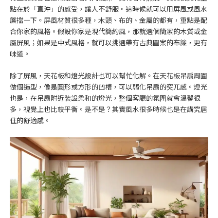
點在於「直沖」的感受，讓人不舒服。這時候就可以用屏風或風水
簾擋一下。屏風材質很多種，木頭、布的、金屬的都有，重點是配
合你家的風格。假設你家是現代簡約風，那就選個簡潔的木質或金
屬屏風；如果是中式風格，就可以挑選帶有古典圖案的布簾，更有
味道。
除了屏風，天花板和燈光設計也可以幫忙化解。在天花板吊扇周圍
做個造型，像是圓形或方形的凹槽，可以弱化吊扇的突兀感。燈光
也是，在吊扇附近裝設柔和的燈光，整個客廳的氛圍就會溫馨很
多，視覺上也比較平衡。是不是？其實風水很多時候也是在講究居
住的舒適感。