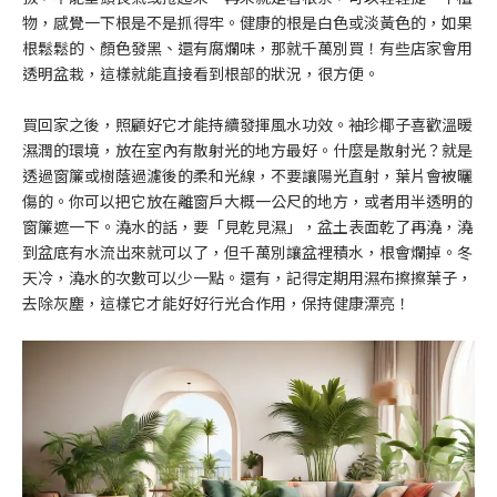
物，感覺一下根是不是抓得牢。健康的根是白色或淡黃色的，如果
根鬆鬆的、顏色發黑、還有腐爛味，那就千萬別買！有些店家會用
透明盆栽，這樣就能直接看到根部的狀況，很方便。
買回家之後，照顧好它才能持續發揮風水功效。袖珍椰子喜歡溫暖
濕潤的環境，放在室內有散射光的地方最好。什麼是散射光？就是
透過窗簾或樹蔭過濾後的柔和光線，不要讓陽光直射，葉片會被曬
傷的。你可以把它放在離窗戶大概一公尺的地方，或者用半透明的
窗簾遮一下。澆水的話，要「見乾見濕」，盆土表面乾了再澆，澆
到盆底有水流出來就可以了，但千萬別讓盆裡積水，根會爛掉。冬
天冷，澆水的次數可以少一點。還有，記得定期用濕布擦擦葉子，
去除灰塵，這樣它才能好好行光合作用，保持健康漂亮！