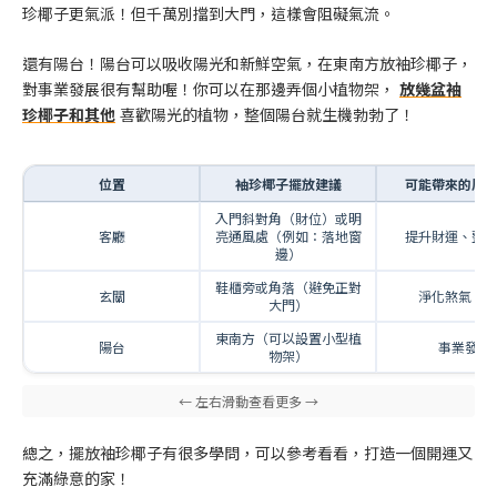
珍椰子更氣派！但千萬別擋到大門，這樣會阻礙氣流。
還有陽台！陽台可以吸收陽光和新鮮空氣，在東南方放袖珍椰子，
對事業發展很有幫助喔！你可以在那邊弄個小植物架，
放幾盆袖
珍椰子和其他
喜歡陽光的植物，整個陽台就生機勃勃了！
位置
袖珍椰子擺放建議
可能帶來的風
入門斜對角（財位）或明
客廳
亮通風處（例如：落地窗
提升財運、整
邊）
鞋櫃旁或角落（避免正對
玄關
淨化煞氣、
大門）
東南方（可以設置小型植
陽台
事業發展
物架）
總之，擺放袖珍椰子有很多學問，可以參考看看，打造一個開運又
充滿綠意的家！