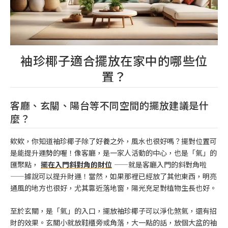
袖珍椰子適合擺放在家中的哪些位
置？
客廳、玄關、陽台等不同空間的擺放建議是什
麼？
欸欸，你知道袖珍椰子除了好養之外，風水也很好嗎？擺對位置可
是能提升運勢的喔！像客廳，是一家人活動的中心，也是「氣」的
匯聚點，
擺在入門斜對角的財位
——就是客廳入門的斜對角啦
——據說可以提升財運！當然，如果那裡已經放了其他東西，明亮
通風的地方也很好，尤其靠近落地窗，陽光充足對植物生長也好。
至於玄關，是「氣」的入口，擺放袖珍椰子可以淨化煞氣，還有招
財的效果。玄關小就放鞋櫃旁或角落，大一點的話，放個大盆的袖