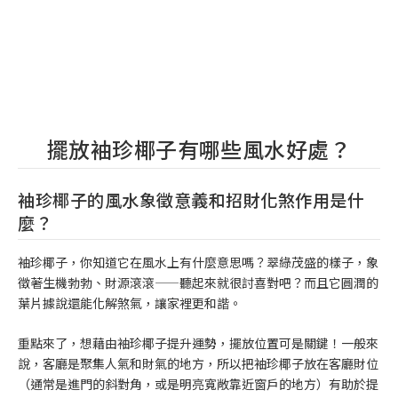
擺放袖珍椰子有哪些風水好處？
袖珍椰子的風水象徵意義和招財化煞作用是什
麼？
袖珍椰子，你知道它在風水上有什麼意思嗎？翠綠茂盛的樣子，象
徵著生機勃勃、財源滾滾——聽起來就很討喜對吧？而且它圓潤的
葉片據說還能化解煞氣，讓家裡更和諧。
重點來了，想藉由袖珍椰子提升運勢，擺放位置可是關鍵！一般來
說，客廳是聚集人氣和財氣的地方，所以把袖珍椰子放在客廳財位
（通常是進門的斜對角，或是明亮寬敞靠近窗戶的地方）有助於提