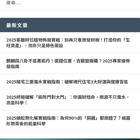
最新文章
2025客廳財位植物佈局實戰：別再只會放發財樹！打造你的「生
旺資產」，而非只是綠色擺設
麒麟踩八卦不是萬能丹！擺錯位置，吉獸變廢鐵？2025專家級佈
局指南
2025陽宅三要風水實戰指南：破解現代住宅3大財運與健康盲區
2025終極破解「廁所門對大門」：你漏財短命，根源不只風水，
而是科學！
2025蜈蚣煞化解實戰指南：為何90%的「銅雞」都放錯了？揭露
形煞背後的能量科學