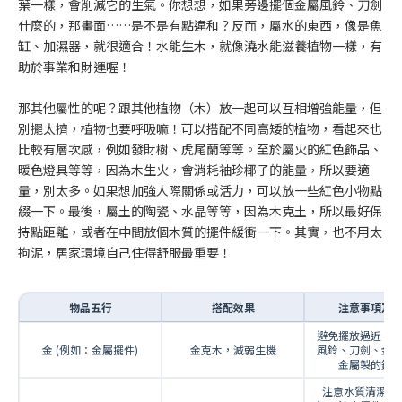
葉一樣，會削減它的生氣。你想想，如果旁邊擺個金屬風鈴、刀劍
什麼的，那畫面……是不是有點違和？反而，屬水的東西，像是魚
缸、加濕器，就很適合！水能生木，就像澆水能滋養植物一樣，有
助於事業和財運喔！
那其他屬性的呢？跟其他植物（木）放一起可以互相增強能量，但
別擺太擠，植物也要呼吸嘛！可以搭配不同高矮的植物，看起來也
比較有層次感，例如發財樹、虎尾蘭等等。至於屬火的紅色飾品、
暖色燈具等等，因為木生火，會消耗袖珍椰子的能量，所以要適
量，別太多。如果想加強人際關係或活力，可以放一些紅色小物點
綴一下。最後，屬土的陶瓷、水晶等等，因為木克土，所以最好保
持點距離，或者在中間放個木質的擺件緩衝一下。其實，也不用太
拘泥，居家環境自己住得舒服最重要！
物品五行
搭配效果
注意事項及
避免擺放過近，
金 (例如：金屬擺件)
金克木，減弱生機
風鈴、刀劍、金
金屬製的鐘
注意水質清潔，