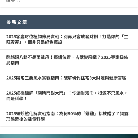
最新文章
2025客廳財位植物佈局實戰：別再只會放發財樹！打造你的「生
旺資產」，而非只是綠色擺設
麒麟踩八卦不是萬能丹！擺錯位置，吉獸變廢鐵？2025專家級佈
局指南
2025陽宅三要風水實戰指南：破解現代住宅3大財運與健康盲區
2025終極破解「廁所門對大門」：你漏財短命，根源不只風水，
而是科學！
2025蜈蚣煞化解實戰指南：為何90%的「銅雞」都放錯了？揭露
形煞背後的能量科學