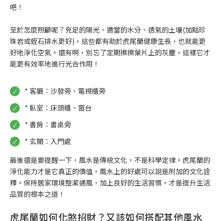
吧！
至於怎麼照顧呢？充足的陽光、適當的水分、透氣的土壤(加點珍
珠岩或蛭石排水更好)，這些都有助於虎尾蘭健康生長，也就能更
好地淨化空氣。還有啊，別忘了定期擦擦葉片上的灰塵，這樣它才
能更有效率地進行光合作用！
* 客廳：沙發旁、電視櫃旁
* 臥室：床頭櫃、窗台
* 書房：書桌旁
* 玄關：入門處
最後還是要提醒一下，風水是傳統文化，不是科學定律。虎尾蘭的
淨化能力才是它真正的價值，風水上的好處可以說是附加的文化詮
釋。保持居家環境整潔通風，加上良好的生活習慣，才是提升生活
品質的根本之道！
虎尾蘭如何化煞招財？又該如何搭配其他風水