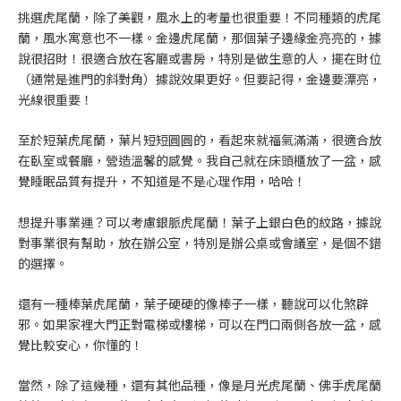
挑選虎尾蘭，除了美觀，風水上的考量也很重要！不同種類的虎尾
蘭，風水寓意也不一樣。金邊虎尾蘭，那個葉子邊緣金亮亮的，據
說很招財！很適合放在客廳或書房，特別是做生意的人，擺在財位
（通常是進門的斜對角）據說效果更好。但要記得，金邊要漂亮，
光線很重要！
至於短葉虎尾蘭，葉片短短圓圓的，看起來就福氣滿滿，很適合放
在臥室或餐廳，營造溫馨的感覺。我自己就在床頭櫃放了一盆，感
覺睡眠品質有提升，不知道是不是心理作用，哈哈！
想提升事業運？可以考慮銀脈虎尾蘭！葉子上銀白色的紋路，據說
對事業很有幫助，放在辦公室，特別是辦公桌或會議室，是個不錯
的選擇。
還有一種棒葉虎尾蘭，葉子硬硬的像棒子一樣，聽說可以化煞辟
邪。如果家裡大門正對電梯或樓梯，可以在門口兩側各放一盆，感
覺比較安心，你懂的！
當然，除了這幾種，還有其他品種，像是月光虎尾蘭、佛手虎尾蘭