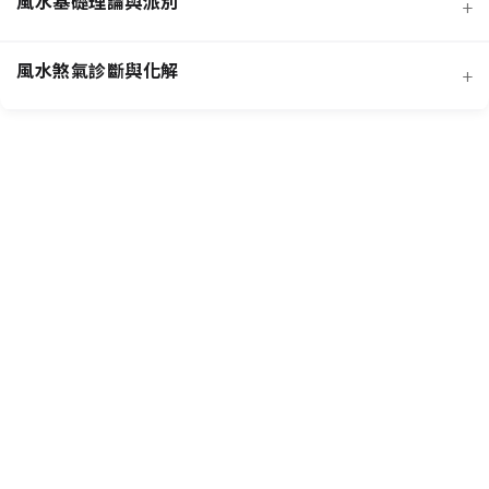
風水基礎理論與派別
+
風水煞氣診斷與化解
+
客廳風水規劃
招桃花與人緣
臥室風水規劃
主要風水流派
提升事業學業運
廚房風水規劃
常見外部形煞
核心哲學概念
招財運佈局
商業店面風水
風水化煞物應用
風水專業工具
增進健康運
書房與辦公室風水
常見內部形煞