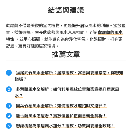
結語與建議
虎尾蘭不僅是美觀的室內植物，更是提升居家風水的利器。擺放位
置、種類選擇、生長狀態都與風水息息相關。了解
虎尾蘭的風水
特性
，並用心照顧，就能讓它為你淨化空氣、化煞招財，打造更
舒適、更有好運的居家環境。
推薦文章
狐尾武竹風水全解析：居家擺放、寓意與養護指南，你想知
道嗎？
多葉蘭風水全解析：如何利用擺放位置和寓意提升居家風
水？
圓葉竹柏風水全解析：如何擺放才能招財又避邪？
龍舌蘭風水怎麼看？擺放位置和正面意義全解析！
想讓樹蘭為家居風水加分？擺放、功效與養護全攻略！