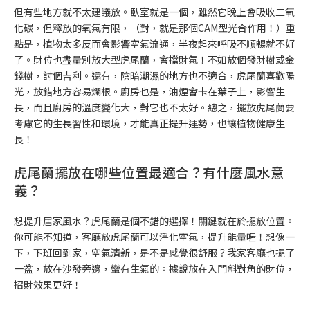
但有些地方就不太建議放。臥室就是一個，雖然它晚上會吸收二氧
化碳，但釋放的氧氣有限，（對，就是那個CAM型光合作用！）重
點是，植物太多反而會影響空氣流通，半夜起來呼吸不順暢就不好
了。財位也盡量別放大型虎尾蘭，會擋財氣！不如放個發財樹或金
錢樹，討個吉利。還有，陰暗潮濕的地方也不適合，虎尾蘭喜歡陽
光，放錯地方容易爛根。廚房也是，油煙會卡在葉子上，影響生
長，而且廚房的溫度變化大，對它也不太好。總之，擺放虎尾蘭要
考慮它的生長習性和環境，才能真正提升運勢，也讓植物健康生
長！
虎尾蘭擺放在哪些位置最適合？有什麼風水意
義？
想提升居家風水？虎尾蘭是個不錯的選擇！關鍵就在於擺放位置。
你可能不知道，客廳放虎尾蘭可以淨化空氣，提升能量喔！想像一
下，下班回到家，空氣清新，是不是感覺很舒服？我家客廳也擺了
一盆，放在沙發旁邊，蠻有生氣的。據說放在入門斜對角的財位，
招財效果更好！