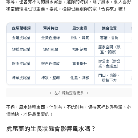
等等，也各有不同的風水寓意。選擇的時候，除了風水，個人喜好
和空間環境也很重要。畢竟，植物也要跟你的家「合得來」嘛！
虎尾蘭種類
葉片特徵
風水寓意
適合位置
適
金邊虎尾蘭
金黃色邊緣
招財、貴氣
客廳、書房
經
居家空間（臥
短葉虎尾蘭
短而圓潤
招財納福
家
室、餐廳）
辦公室（辦公
銀脈虎尾蘭
銀白色條紋
事业提升
上
桌、會議室）
門口、窗邊、
棒葉虎尾蘭
棒狀、堅韌
化煞、辟邪
所
樑柱下方
不過，風水這種東西，信則有，不信則無，保持家裡乾淨整潔、心
情愉快，才是最重要的！
虎尾蘭的生長狀態會影響風水嗎？