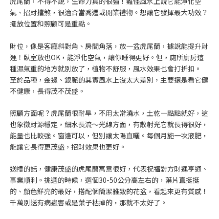
虎尾蘭，不得不說，生命力真的很強！難怪風水上說它能淨化空
氣、招財擋煞，很適合當喬遷或開業禮物。想讓它發揮最大功效？
擺放位置和照顧可是重點。
財位，像是客廳斜對角、房間角落，放一盆虎尾蘭，據說能提升財
運！臥室放也OK，能淨化空氣，讓你睡得更好。但，廁所廚房這
種濕氣重的地方就別放了，植物不舒服，風水效果也會打折扣。
至於品種，金邊、銀脈的其實風水上沒太大差別，主要還是看它健
不健康，長得茂不茂盛。
照顧方面呢？虎尾蘭很耐旱，不用太常澆水，土乾一點點就好，這
也象徵財源穩定，細水長流～光線方面，有散射光它就長得很好，
能量也比較強。窗邊可以，但別讓太陽直曬。每個月施一次液肥，
能讓它長得更茂盛，招財效果也更好。
送禮的話，健康茂盛的虎尾蘭寓意很好，代表祝福對方財運亨通、
事業順利。挑選的時候，選個30-50公分高左右的，葉片直挺挺
的、顏色鮮亮的最好，搭配個簡潔雅致的花盆，看起來更有質感！
千萬別送有病蟲害或是葉子枯掉的，那就不太好了。