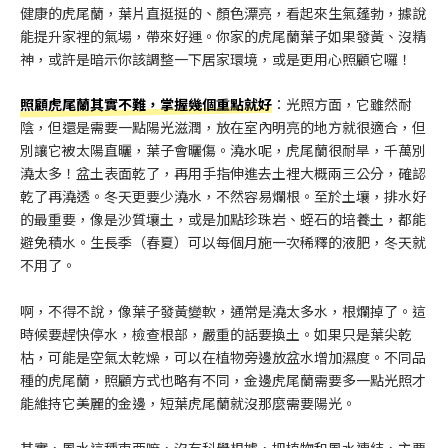
健康的虎尾蘭，葉片直挺挺的、顏色漂亮，看起來生氣蓬勃，據說
能提升家裡的氣場，帶來好運。你家的虎尾蘭葉子如果發黃、沒精
神，或許是暗示你該調整一下居家環境，或是更用心照顧它囉！
照顧虎尾蘭其實不難，掌握幾個重點就好
：光照方面，它雖然耐
陰，但還是需要一點陽光滋潤，放在室內明亮的地方就很適合，但
別讓它被太陽直曬，葉子會曬傷。澆水呢，虎尾蘭很耐旱，千萬別
澆太多！盆土表面乾了，再用手指伸進去土裡大概兩三公分，確認
乾了再澆透。冬天更要少澆水，不然容易爛根。至於土壤，排水好
的最重要，像是沙質壤土，或是加點珍珠岩、蛭石的培養土，都能
避免積水。生長季（春夏）可以每個月施一次稀釋的液肥，冬天就
不用了。
啊，不得不說，像葉子發黃變軟，通常是澆太多水，根爛掉了。這
時候要趕快停水，檢查根部，嚴重的話要換土。如果只是葉尖乾
枯，可能是空氣太乾燥，可以在植物旁邊放盆水增加濕度。不同品
種的虎尾蘭，照顧方式也略有不同，金邊虎尾蘭需要多一點光照才
能維持它美麗的金邊，短葉虎尾蘭就沒那麼需要陽光。