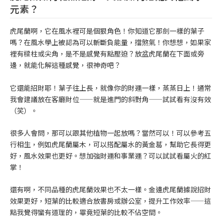
元素？
虎尾蘭啊，它在風水裡可是個狠角色！你知道它那劍一樣的葉子
嗎？在風水學上被認為可以斬斷負能量，擋煞氣！你想想，如果家
裡有樑柱或尖角，是不是感覺有點壓迫？放盆虎尾蘭在下面或旁
邊，就能化解這種感覺，很神奇吧？
它還能招財耶！葉子往上長，就像你的財運一樣，蒸蒸日上！通常
我會建議放在客廳財位——就是進門的斜對角——試試看有沒有效
（笑）。
很多人會問，那可以跟其他植物一起放嗎？當然可以！可以參考五
行相生，例如虎尾蘭屬木，可以搭配屬水的黃金葛，幫助它長得更
好，風水效果也更好。想加強財運和事業運？可以試試看屬火的紅
掌！
還有啊，不同品種的虎尾蘭效果也不太一樣。金邊虎尾蘭據說招財
效果更好，短葉的比較適合放書房或辦公室，提升工作效率——這
點我覺得蠻有道理的，畢竟短葉的比較不佔空間。