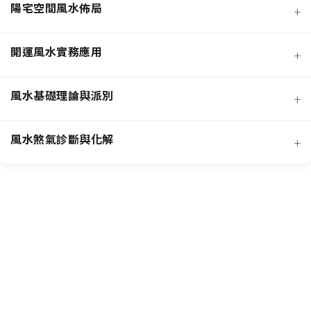
陽宅空間風水佈局
+
開運風水實務應用
+
風水基礎理論與派別
+
風水煞氣診斷與化解
+
客廳風水規劃
招桃花與人緣
臥室風水規劃
主要風水流派
提升事業學業運
廚房風水規劃
常見外部形煞
核心哲學概念
招財運佈局
商業店面風水