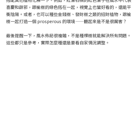
搭配其他植物化解一下。例如，紅葉石楠的紅色葉子在風水中代表
喜慶和辟邪，跟榆樹的綠色搭在一起，視覺上也蠻好看的，還能平
衡陰陽。或者，也可以種些金錢樹、發財樹之類的招財植物，跟榆
樹一起打造一個 prosperous 的環境——聽起來是不是很厲害？
最後提醒一下，風水佈局很複雜，不是種棵樹就能解決所有問題。
這些都只是參考，實際怎麼種還是要看自家情況調整。