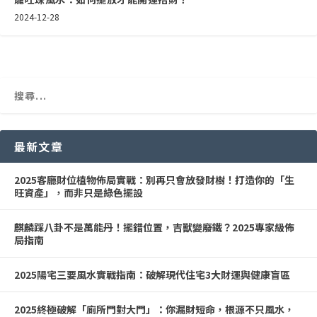
2024-12-28
最新文章
2025客廳財位植物佈局實戰：別再只會放發財樹！打造你的「生
旺資產」，而非只是綠色擺設
麒麟踩八卦不是萬能丹！擺錯位置，吉獸變廢鐵？2025專家級佈
局指南
2025陽宅三要風水實戰指南：破解現代住宅3大財運與健康盲區
2025終極破解「廁所門對大門」：你漏財短命，根源不只風水，