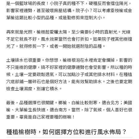
是一個籃球場的長度！小院子真的種不下，硬種反而會擋住陽光，
影響家裡運勢，甚至破壞房屋結構。院子小？可以考慮垂枝榆或金
葉榆這類比較小型的品種，或是勤修剪來控制大小。
再來就是光照，榆樹超愛曬太陽，至少需要6小時的直射光。光線
不足它就長不好，風水效果當然也會打折扣。如果院子裡其他樹擋
光了，就得修剪一下，或者一開始就選耐陰的品種。
土壤排水也很重要。你想想，榆樹根泡在水裡肯定會爛掉，影響的
不只是樹的健康，搞不好家裡的健康運勢也會受影響。所以種的時
候，土壤一定要疏鬆透氣，可以加點沙子或其他排水材料。在種植
穴底部鋪一層碎石也是個好方法，能有效幫助排水。之後也要定期
檢查土壤濕度，別讓它積水。
最後，品種選擇也很關鍵。榔榆、白榆比較耐寒，適合北方；美國
榆、大葉榆生長快速，適合南方。當然，除了氣候，個人喜好也很
重要，畢竟是自己家裡要種的樹嘛！
種植榆樹時，如何選擇方位和進行風水佈局？