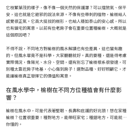
它枝繁葉茂的樣子，像不像一個天然的保護罩？可以擋煞氣、保平
安，這也就是它避邪的說法來源。不像有些帶刺的植物，榆樹給人
感覺很正氣。它高大挺拔的樹形，也給人穩如泰山的安心感，所以
也有鎮宅的寓意。以前有些老房子會在重要位置種榆樹，大概就是
這個原因吧？
不得不說，不同地方對榆樹的風水解讀也有些差異，這也蠻有趣
的。但風水畢竟不是科學，大家聽聽就好。真的要種，還是得考慮
實際情況，像陽光、水分、空間，還有別忘了榆樹根系很發達，可
別種太靠近房子地基，小心傷到房子！選對品種、好好照顧它，才
能讓榆樹真正發揮它的價值和寓意。
在風水學中，榆樹在不同方位種植會有什麼影
響？
榆樹在風水中，可是代表著堅韌、長壽和庇護的好兆頭！想在家種
榆樹？位置很重要！種對地方，能帶旺家宅；種錯地方，可能就…
你懂的。