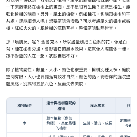
一下紫藤攀爬在榆樹上的畫面，是不是很有生機？這就是相生，能
強化榆樹的能量。另外，屬土的植物，例如桂花，也能跟榆樹和平
共處，還能招貴人呢！想要庭院活潑點？可以考慮屬火的楓樹或槭
樹，紅紅火火的，跟榆樹的沉穩互補，整個庭院動靜皆宜。
那「壞朋友」呢？ 金會克木，所以盡量別把白色系的花，像是白
菊，種在榆樹旁邊，會影響它的風水效果。這就像人際關係一樣，
跟不對盤的人在一起，狀態自然不好。
除了植物屬性，數量、大小、顏色也很重要。榆樹別種太多，庭院
空間有限，大小也要錯落有致才自然。顏色的話，得看你的庭院整
體風格，別搞得五顏六色，反而失去美感。
適合與榆樹搭配的
植物屬性
風水寓意
注意
植物
藤本植物（例如：
定期修剪
木
紫藤）、其他品種
生機、活力、成長
長得太
的榆樹
桂花（例如：金
招貴人、富貴、祥
選擇適合