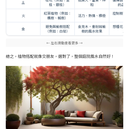
土
桂、銀桂）
和
的品種
紅葉植物（例如：
控制樹形
火
活力、熱情、積極
楓樹、槭樹）
陽
避免與榆樹搭配
金克木，會削弱榆
想種花可
金
（例如：白菊）
樹的風水效果
顏
總之，植物搭配就像交朋友，選對了，整個庭院風水自然好！