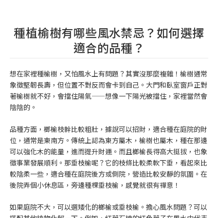
種植榆樹有哪些風水禁忌？如何選擇
適合的品種？
想在家裡種榆樹，又怕風水上有問題？其實沒那麼複雜！榆樹通常
象徵堅韌長壽，但位置不對反而會卡到自己。大門和臥室窗戶正對
著榆樹就不好，會擋住陽氣——想像一下陽光被擋住，家裡當然會
陰陰的。
品種方面，榔榆枝幹比較粗壯，據說可以招財，適合種在庭院的財
位，通常是東南方。傳統上認為東方屬木，榆樹也屬木，種在那邊
可以強化木的能量，進而提升財運。而且榔榆長得高大挺拔，也象
徵事業發展順利。那垂枝榆呢？它的枝條比較柔軟下垂，看起來比
較陰柔一些，適合種在庭院後方或側院，營造比較安靜的氛圍。在
後院弄個小休息區，旁邊種棵垂枝榆，感覺就很有禪意！
如果庭院不大，可以選矮化的榔榆或垂枝榆。擔心風水問題？可以