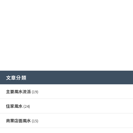
風水化煞物應用
風水專業工具
增進健康運
書房與辦公室風水
常見內部形煞
文章分類
主要風水流派
(19)
住家風水
(24)
商業店面風水
(15)