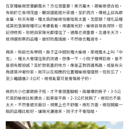
在家種榆樹想兼顧風水？方位很重要！東方屬木，跟榆樹很合拍，
有助於它長得茂盛，聽說還能提升家運。至於西方，傳統上認為跟
金屬、秋天有關，種太高的榆樹怕會陰氣太重。怎麼辦？矮化品種
或其他落葉樹種可以考慮看看。南邊陽光好，榆樹容易長得快，但
記得修剪，別把自家陽光都擋住了，通風也很重要。北邊冬天冷，
就得選耐寒的品種，做好防風措施，不然樹也難過冬。
再來，佈局也有學問。房子正中間別種大榆樹，那裡風水上叫「中
宮」，種太大會擋住氣的流通，想像一下，小院子種棵巨樹，是不
是很有壓迫感？至於煞氣重的地方，像是正對西邊馬路，或是有尖
角建築沖著你家，就可以在相應的位置種榆樹擋擋煞。但別忘了，
至少離牆基2-3公尺，樹根亂竄可是會傷房子的。
樹的大小也要跟房子搭，才不會頭重腳輕。兩層樓的房子，3-5公
尺高的榆樹比較適合；如果是平房，2-3公尺就夠了。樹冠也不能
太大，不然會遮天蔽日，視覺上也不舒服。樹形方面，樹冠開展一
點的品種比較好，讓陽光灑進來，院子才不會陰暗。