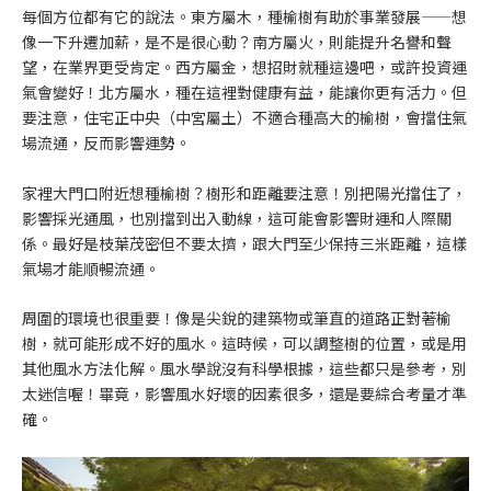
每個方位都有它的說法。東方屬木，種榆樹有助於事業發展——想
像一下升遷加薪，是不是很心動？南方屬火，則能提升名譽和聲
望，在業界更受肯定。西方屬金，想招財就種這邊吧，或許投資運
氣會變好！北方屬水，種在這裡對健康有益，能讓你更有活力。但
要注意，住宅正中央（中宮屬土）不適合種高大的榆樹，會擋住氣
場流通，反而影響運勢。
家裡大門口附近想種榆樹？樹形和距離要注意！別把陽光擋住了，
影響採光通風，也別擋到出入動線，這可能會影響財運和人際關
係。最好是枝葉茂密但不要太擠，跟大門至少保持三米距離，這樣
氣場才能順暢流通。
周圍的環境也很重要！像是尖銳的建築物或筆直的道路正對著榆
樹，就可能形成不好的風水。這時候，可以調整樹的位置，或是用
其他風水方法化解。風水學說沒有科學根據，這些都只是參考，別
太迷信喔！畢竟，影響風水好壞的因素很多，還是要綜合考量才準
確。