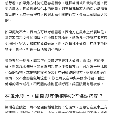
想想看，如果北方地勢低窪容易積水，種棵榆樹或許就能改善。而
東方屬木，種榆樹能強化木的能量，對事業運和家人的活力都挺有
幫助的，尤其是家裡有人做跟木頭相關的行業，像家具或園藝之類
的。
如果庭院不大，西南方可以考慮看看。西南方在風水上代表坤位，
掌管家庭和女性的運勢。在小庭院種榆樹，就像是一種讓家裡氣場
更穩固、家人更和睦的象徵做法。你可以種棵小榆樹，在樹下放個
椅子、桌子，打造一個溫馨的小角落。
很重要的一點是，庭院正中央最好不要種大榆樹，會擋住氣的流
通，影響風水佈局。如果真的想在正中央種東西，可以選一些比較
小型的植物，或是把榆樹種在靠近中央邊緣的地方，這樣既能美化
環境，又不會影響氣場流動。 你也可以在中央弄個小花圃，種些
低矮的灌木或花，跟周圍的榆樹互相呼應，讓庭院更有層次感。
在風水學上，榆樹與其他植物如何協調搭配？
榆樹在庭院裡，可不是隨便種種就好！它屬木，想讓它在風水上有
好表現，得找對「好朋友」植物。屬木的藤蔓植物就很不錯，想像