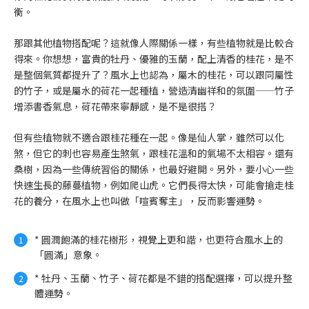
衡。
那跟其他植物搭配呢？這就像人際關係一樣，有些植物就是比較合
得來。你想想，富貴的牡丹、優雅的玉蘭，配上清香的桂花，是不
是整個氣質都提升了？風水上也認為，屬木的桂花，可以跟同屬性
的竹子，或是屬水的荷花一起種植，營造清幽祥和的氛圍——竹子
增添書香氣息，荷花帶來寧靜感，是不是很搭？
但有些植物就不適合跟桂花種在一起。像是仙人掌，雖然可以化
煞，但它的刺也容易產生煞氣，跟桂花溫和的氣場不太相容。還有
桑樹，因為一些傳統習俗的關係，也最好避開。另外，要小心一些
快速生長的藤蔓植物，例如爬山虎。它們長得太快，可能會搶走桂
花的養分，在風水上也叫做「喧賓奪主」，反而影響運勢。
* 圓潤飽滿的桂花樹形，視覺上更和諧，也更符合風水上的
「圓滿」意象。
* 牡丹、玉蘭、竹子、荷花都是不錯的搭配選擇，可以提升整
體運勢。