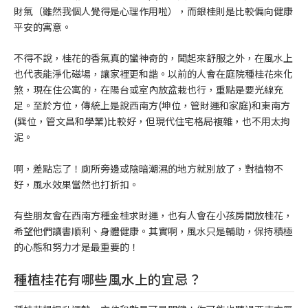
財氣（雖然我個人覺得是心理作用啦），而銀桂則是比較偏向健康
平安的寓意。
不得不說，桂花的香氣真的蠻神奇的，聞起來舒服之外，在風水上
也代表能淨化磁場，讓家裡更和諧。以前的人會在庭院種桂花來化
煞，現在住公寓的，在陽台或室內放盆栽也行，重點是要光線充
足。至於方位，傳統上是說西南方(坤位，管財運和家庭)和東南方
(巽位，管文昌和學業)比較好，但現代住宅格局複雜，也不用太拘
泥。
啊，差點忘了！廁所旁邊或陰暗潮濕的地方就別放了，對植物不
好，風水效果當然也打折扣。
有些朋友會在西南方種金桂求財運，也有人會在小孩房間放桂花，
希望他們讀書順利、身體健康。其實啊，風水只是輔助，保持積極
的心態和努力才是最重要的！
種植桂花有哪些風水上的宜忌？