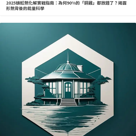
2025蜈蚣煞化解實戰指南：為何90%的「銅雞」都放錯了？揭露
形煞背後的能量科學