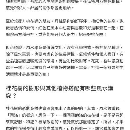
純潔與和諧，有助於人際關係的和諧發展。在住宅東方種棵銀桂，
感覺跟家人、鄰居的關係都會更融洽。
至於想提升桃花運的朋友，丹桂是你的好夥伴！橙紅色的花朵，象
徵著熱情和愛情，紅色在風水中也常與喜慶和好運聯繫在一起。在
庭院南方種丹桂，或許能提升個人魅力，招來好桃花喔！
但必須說，風水畢竟是傳統文化，沒有科學根據。選桂花品種時，
除了風水寓意，也要考慮它的生長習性、氣候條件和個人喜好。有
些品種喜歡溫暖潮濕的環境，有些則比較耐寒。花期、香味濃度也
都不一樣，可以根據自己的喜好做選擇。畢竟，打造一個舒適的生
活環境才是最重要的嘛！
桂花樹的樹形與其他植物搭配有哪些風水講
究？
桂花樹的形狀竟然也會影響風水？真的假的？其實，風水很重視
「圓滿」的概念。想像一下，一棵圓潤飽滿的桂花樹，是不是看起
來就舒服、和諧？枝葉散亂的，感覺就沒那麼穩定了。所以，如果
你的桂花樹長得比較瘦高或凌亂，可以修剪一下，讓它看起來更均