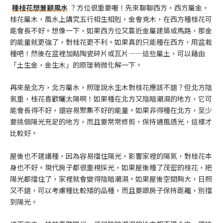
種桂花想兼顧風水
？方位很重要喔！先來聊聊西方，西方屬金，
桂花屬木，風水上講究五行相生相剋，金會克木，在西方種桂花可
能會長不好。想像一下，如果西方位又靠近金屬建築或馬路，那金
的能量就更強了，對桂花更不利。如果真的只能種在西方，用盆栽
種吧！然後在盆裡加點陶瓷碎片或瓦片——這些屬土，可以藉由
「土生金，金生木」的原理稍微化解一下。
再來是北方，北方屬水，照理說水生木對桂花應該不錯？但北方陰
氣重，桂花喜歡曬太陽啊！如果種在北方又陰暗潮濕的地方，它可
能會長得不好，還容易聚集不好的能量。如果非得種在北方，至少
要挑個陽光充足的地方，而且要常常修剪，保持通風透光，這樣才
比較好。
屋後也不建議種，因為容易擋住陽光，影響家裡的陽氣，對桂花本
身也不好。現代房子都很重視採光，如果屋後種了茂密的桂花，把
陽光都擋住了，家裡就會變得陰暗潮濕。如果屋後空間夠大，日照
又不錯，可以考慮種比較矮的品種，而且要跟房子保持距離，別擋
到陽光。