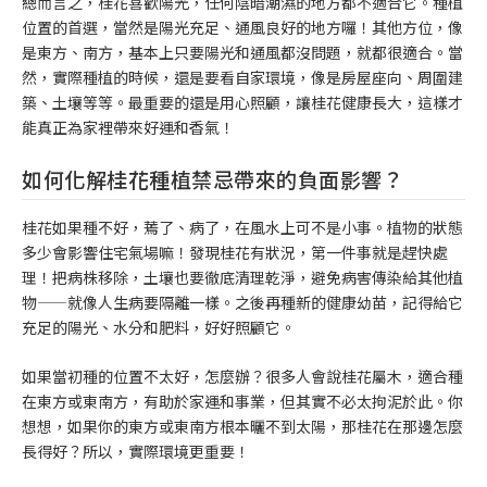
總而言之，桂花喜歡陽光，任何陰暗潮濕的地方都不適合它。種植
位置的首選，當然是陽光充足、通風良好的地方囉！其他方位，像
是東方、南方，基本上只要陽光和通風都沒問題，就都很適合。當
然，實際種植的時候，還是要看自家環境，像是房屋座向、周圍建
築、土壤等等。最重要的還是用心照顧，讓桂花健康長大，這樣才
能真正為家裡帶來好運和香氣！
如何化解桂花種植禁忌帶來的負面影響？
桂花如果種不好，蔫了、病了，在風水上可不是小事。植物的狀態
多少會影響住宅氣場嘛！發現桂花有狀況，第一件事就是趕快處
理！把病株移除，土壤也要徹底清理乾淨，避免病害傳染給其他植
物——就像人生病要隔離一樣。之後再種新的健康幼苗，記得給它
充足的陽光、水分和肥料，好好照顧它。
如果當初種的位置不太好，怎麼辦？很多人會說桂花屬木，適合種
在東方或東南方，有助於家運和事業，但其實不必太拘泥於此。你
想想，如果你的東方或東南方根本曬不到太陽，那桂花在那邊怎麼
長得好？所以，實際環境更重要！