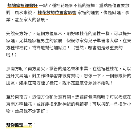
想讓家裡運勢好
一點？種桂花是個不錯的選擇！重點是位置要放
對。風水來說，
桂花放的位置會影響
家裡的運氣，像是財運、事
業、甚至家人的發展。
先說東方好了，這個方位屬木，剛好跟桂花的屬性一樣，可以提升
家運，尤其是家裡男生的發展。假設你家有兒子準備考大學，在東
方種棵桂花，或許能幫他加點油！（當然，唸書還是最重要的
啦！）
那南方呢？南方屬火，掌管的是名聲和事業。在這裡種桂花，可以
提升文昌運，對工作和學習都很有幫助。想像一下，一個做設計的
朋友，如果在南方種了桂花，說不定靈感會源源不絕呢！
至於東南方，這個方位和財運有關。想讓荷包滿滿嗎？可以考慮在
東南方種桂花，或許能招來財神爺的眷顧喔！可以搭配一些招財小
物，效果說不定更好！
幫你整理一下
：