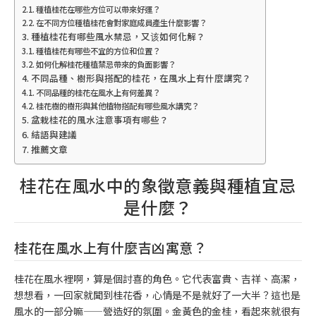
種植桂花在哪些方位可以帶來好運？
在不同方位種植桂花會對家庭成員產生什麼影響？
種植桂花有哪些風水禁忌，又该如何化解？
種植桂花有哪些不宜的方位和位置？
如何化解桂花種植禁忌帶來的負面影響？
不同品種、樹形與搭配的桂花，在風水上有什麼講究？
不同品種的桂花在風水上有何差異？
桂花樹的樹形與其他植物搭配有哪些風水講究？
盆栽桂花的風水注意事項有哪些？
結語與建議
推薦文章
桂花在風水中的象徵意義與種植宜忌
是什麼？
桂花在風水上有什麼吉凶寓意？
桂花在風水裡啊，算是個討喜的角色。它代表富貴、吉祥、高潔，
想想看，一回家就聞到桂花香，心情是不是就好了一大半？這也是
風水的一部分嘛——營造好的氛圍。金黃色的金桂，看起來就很有