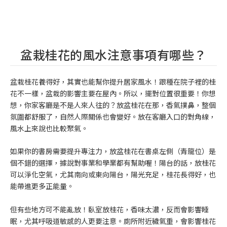
盆栽桂花的風水注意事項有哪些？
盆栽桂花養得好，其實也能幫你提升居家風水！跟種在院子裡的桂
花不一樣，盆栽的影響主要在屋內。所以，擺對位置很重要！你想
想，你家客廳是不是人來人往的？放盆桂花在那，香氣撲鼻，整個
氛圍都舒服了，自然人際關係也會變好。放在客廳入口的對角線，
風水上來說也比較聚氣。
如果你的書房需要提升專注力，放盆桂花在書桌左側（青龍位）是
個不錯的選擇，據說對事業和學業都有幫助喔！陽台的話，放桂花
可以淨化空氣，尤其南向或東向陽台，陽光充足，桂花長得好，也
能帶進更多正能量。
但有些地方可不能亂放！臥室放桂花，香味太濃，反而會影響睡
眠，尤其呼吸道敏感的人更要注意。廁所附近穢氣重，會影響桂花