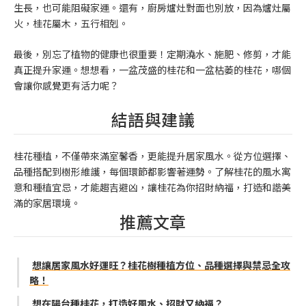
生長，也可能阻礙家運。還有，廚房爐灶對面也別放，因為爐灶屬
火，桂花屬木，五行相剋。
最後，別忘了植物的健康也很重要！定期澆水、施肥、修剪，才能
真正提升家運。想想看，一盆茂盛的桂花和一盆枯萎的桂花，哪個
會讓你感覺更有活力呢？
結語與建議
桂花種植，不僅帶來滿室馨香，更能提升居家風水。從方位選擇、
品種搭配到樹形維護，每個環節都影響著運勢。了解桂花的風水寓
意和種植宜忌，才能趨吉避凶，讓桂花為你招財納福，打造和諧美
滿的家居環境。
推薦文章
想讓居家風水好運旺？桂花樹種植方位、品種選擇與禁忌全攻
略！
想在陽台種桂花，打造好風水、招財又納福？