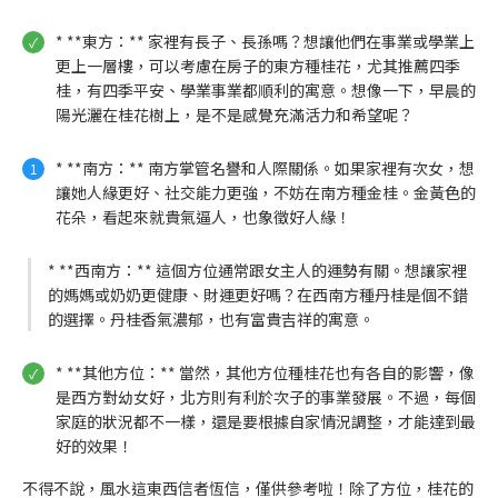
* **東方：** 家裡有長子、長孫嗎？想讓他們在事業或學業上
更上一層樓，可以考慮在房子的東方種桂花，尤其推薦四季
桂，有四季平安、學業事業都順利的寓意。想像一下，早晨的
陽光灑在桂花樹上，是不是感覺充滿活力和希望呢？
* **南方：** 南方掌管名譽和人際關係。如果家裡有次女，想
讓她人緣更好、社交能力更強，不妨在南方種金桂。金黃色的
花朵，看起來就貴氣逼人，也象徵好人緣！
* **西南方：** 這個方位通常跟女主人的運勢有關。想讓家裡
的媽媽或奶奶更健康、財運更好嗎？在西南方種丹桂是個不錯
的選擇。丹桂香氣濃郁，也有富貴吉祥的寓意。
* **其他方位：** 當然，其他方位種桂花也有各自的影響，像
是西方對幼女好，北方則有利於次子的事業發展。不過，每個
家庭的狀況都不一樣，還是要根據自家情況調整，才能達到最
好的效果！
不得不說，風水這東西信者恆信，僅供參考啦！除了方位，桂花的