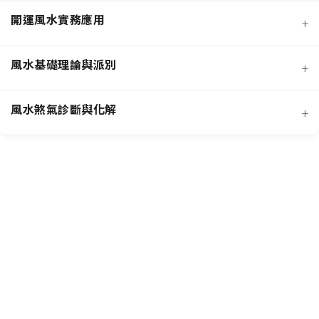
開運風水實務應用
+
風水基礎理論與派別
+
風水煞氣診斷與化解
+
客廳風水規劃
招桃花與人緣
臥室風水規劃
主要風水流派
提升事業學業運
廚房風水規劃
常見外部形煞
核心哲學概念
招財運佈局
商業店面風水
風水化煞物應用
風水專業工具
增進健康運
書房與辦公室風水