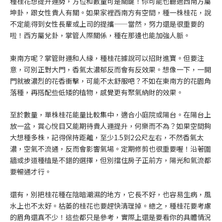
種桂花想提升運勢，方位和數量可是關鍵！你可能也聽過西南方屬
坤卦，跟女性貴人有關。如果家裡西南方有空間，種一株桂花，說
不定能得到女性長輩或上司的提攜——當然，努力還是很重要的
啦！西方屬兌卦，掌管人際關係，種在那邊也能加強人脈。
東南方呢？掌管財運和人緣，種桂花據說可以招財進寶。但要注
意，可別正對大門，香氣太濃郁反而會有反效果。想像一下，一開
門就被濃烈的花香衝擊，可能不太舒服吧？不如在東南方的花園角
落種，再搭配些低矮的植物，感覺更有聚氣納財的效果。
至於數量，單株桂花能量比較集中，適合小庭院或陽台。在陽台上
放一盆，賞心悅目又能期待貴人運提升，何樂而不為？如果空間夠
大想種多株，記得保持距離，至少1.5到2公尺左右，不然香氣太
濃，空氣不流通，反而會影響氣場。定期修剪也很重要喔！沿著圍
牆或步道種植是不錯的選擇，但別擋住房子正前方，陽光和氣流都
要暢通才行。
還有，別把桂花種在陰暗潮濕的地方，它長不好，也容易生病，風
水上也不太好。枯萎的桂花也要趕快清理掉。總之，種桂花要考慮
的眉角還真不少！這些都只是參考，實際上還是要看你的具體情況